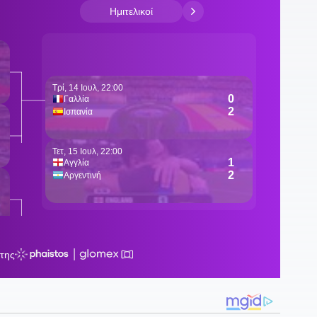
Ζ
1
α
π
1
Α
1
α