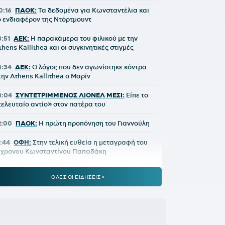
0:16
ΠΑΟΚ:
Τα δεδομένα για Κωνσταντέλια και
ο ενδιαφέρον της Ντόρτμουντ
3:51
ΑΕΚ:
Η παρακάμερα του φιλικού με την
thens Kallithea και οι συγκινητικές στιγμές
3:34
ΑΕΚ:
Ο λόγος που δεν αγωνίστηκε κόντρα
την Athens Kallithea ο Μαρίν
3:04
ΣΥΝΤΕΤΡΙΜΜΕΝΟΣ ΛΙΟΝΕΛ ΜΕΣΙ:
Είπε το
τελευταίο αντίο» στον πατέρα του
2:00
ΠΑΟΚ:
Η πρώτη προπόνηση του Γιαννούλη
1:44
ΟΦΗ:
Στην τελική ευθεία η μεταγραφή του
7χρονου Κωνσταντίνου Παπαδάκη
:16
ΕΥΡΩΠΑΪΚΟ ΚΟΛΥΜΒΗΣΗΣ:
Πρεμιέρα με 13
ΟΛΕΣ ΟΙ ΕΙΔΗΣΕΙΣ >
λληνικές συμμετοχές
0:41
ΔΗΜΗΤΡΗΣ ΓΙΑΝΝΑΚΟΠΟΥΛΟΣ:
Πότε θα
ποχωρήσει από τον Παναθηναϊκό - Τι απάντησε