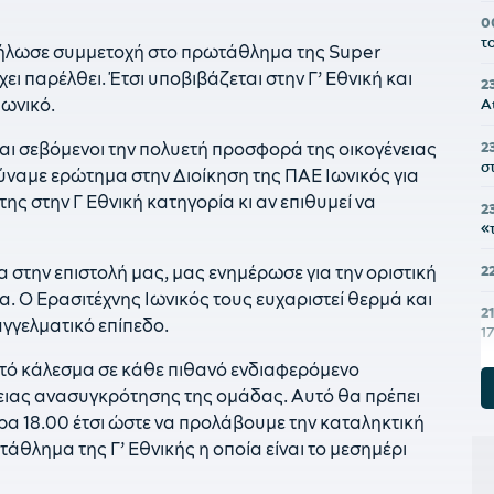
0
τ
δήλωσε συμμετοχή στο πρωτάθλημα της Super
ι παρέλθει. Έτσι υποβιβάζεται στην Γ’ Εθνική και
2
Ιωνικό.
A
2
και σεβόμενοι την πολυετή προσφορά της οικογένειας
σ
ύναμε ερώτημα στην Διοίκηση της ΠΑΕ Ιωνικός για
ης στην Γ Εθνική κατηγορία κι αν επιθυμεί να
2
«
2
 στην επιστολή μας, μας ενημέρωσε για την οριστική
 Ο Ερασιτέχνης Ιωνικός τους ευχαριστεί θερμά και
2
αγγελματικό επίπεδο.
1
χτό κάλεσμα σε κάθε πιθανό ενδιαφερόμενο
21
θειας ανασυγκρότησης της ομάδας. Αυτό θα πρέπει
ε
ώρα 18.00 έτσι ώστε να προλάβουμε την καταληκτική
2
λημα της Γ’ Εθνικής η οποία είναι το μεσημέρι
α