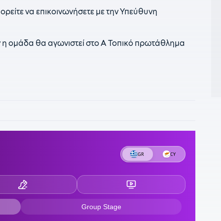
2
ρείτε να επικοινωνήσετε με την Υπεύθυνη
Κ
2
α
 η ομάδα θα αγωνιστεί στο Α Τοπικό πρωτάθλημα
2
ε
1
α
α
1
α
«
1
«
1
Σ
1