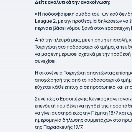
Δείτε αναλυτικά την ανακοίνωση:
«Η ποδοσφαιρική ομάδα του Ιωνικού δεν 
League 2, με την προθεσμία δηλώσεων να έχε
περνάει βάσει νόμου ξανά στον ερασιτέχνη 
Από την πλευρά μας, με επίσημη επιστολή, 
Τσιριγώτη στο ποδοσφαιρικό τμήμα, απευθ
να μας ενημερώσει σχετικά με την πρόθεσή τ
συνεχίσει.
H οικογένεια Τσιριγώτη απαντώντας επίσημα
αποχώρησή της από το ποδοσφαιρικό τμήμα.
εύχεται κάθε επιτυχία σε προσωπικό και επ
Συνεπώς ο Ερασιτέχνης Ιωνικός κάνει ανοι
επενδυτή που θέλει να ηγηθεί της προσπά
να γίνει αυστηρά έως την Πέμπτη 18/7 και 
ημερομηνία δήλωσης συμμετοχών στο πρωτάθ
της Παρασκευής 19/7.