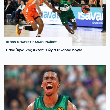
BLOGS
ΜΠΑΣΚΕΤ
ΠΑΝΑΘΗΝΑΪΚΟΣ
Παναθηναϊκός Aktor: Η ώρα των bad boys!