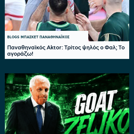
BLOGS
ΜΠΑΣΚΕΤ
ΠΑΝΑΘΗΝΑΪΚΟΣ
Παναθηναϊκός Aktor: Τρίτος ψηλός ο Φαλ; Το
αγοράζω!