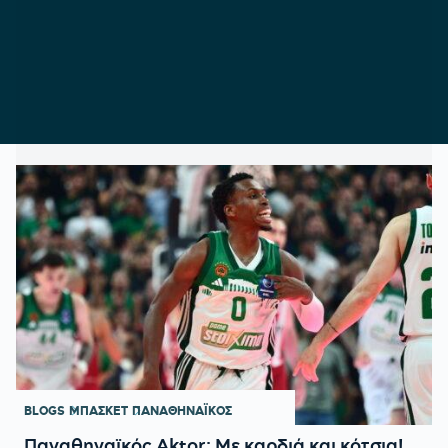
BLOGS
ΜΠΑΣΚΕΤ
ΠΑΝΑΘΗΝΑΪΚΟΣ
Παναθηναϊκός Aktor: Με καρδιά και κότσια!