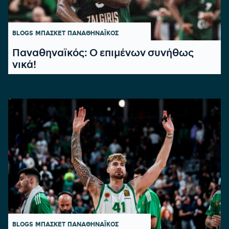
BLOGS
ΜΠΑΣΚΕΤ
ΠΑΝΑΘΗΝΑΪΚΟΣ
Παναθηναϊκός: Ο επιμένων συνήθως
νικά!
BLOGS
ΜΠΑΣΚΕΤ
ΠΑΝΑΘΗΝΑΪΚΟΣ