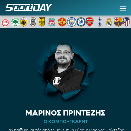
ΜΑΡΙΝΟΣ ΠΡΙΝΤΕΖΗΣ
Ο ΚΟΜΠΟ-ΓΚΑΡΝΤ
Σαν παιδί και αυτός από τη μαγευτική Σύρο, ο Μαρίνος Πρίντεζης,