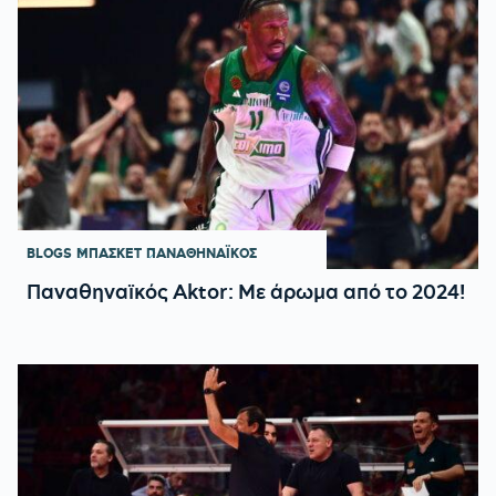
BLOGS
ΜΠΑΣΚΕΤ
ΠΑΝΑΘΗΝΑΪΚΟΣ
Παναθηναϊκός Aktor: Με άρωμα από το 2024!