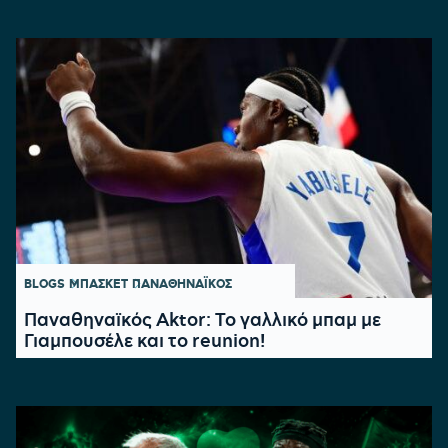
BLOGS
ΜΠΑΣΚΕΤ
ΠΑΝΑΘΗΝΑΪΚΟΣ
Παναθηναϊκός Aktor: Το γαλλικό μπαμ με
Γιαμπουσέλε και το reunion!