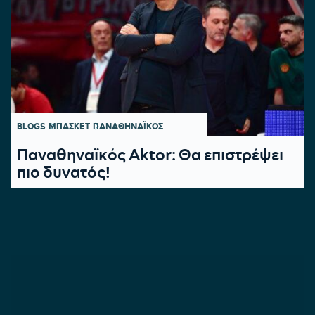
BLOGS
ΜΠΑΣΚΕΤ
ΠΑΝΑΘΗΝΑΪΚΟΣ
Παναθηναϊκός Aktor: Θα επιστρέψει
πιο δυνατός!