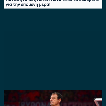
για την επόμενη μέρα!