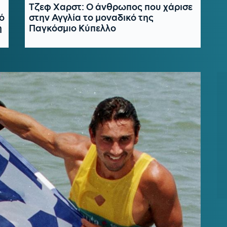
Τζεφ Χαρστ: Ο άνθρωπος που χάρισε
ό
στην Αγγλία το μοναδικό της
ή
Παγκόσμιο Κύπελλο