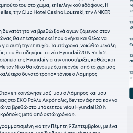
1
ντεμπούτο του στο χώμα, επί ελληνικού εδάφους. Η
Μ
κ
llas, την Club Hotel Casino Loutraki, την ANKER
1
β
 η δυνατότητα να βρεθώ ξανά αγωνιζόμενος στον
ώνας θα επέστρεφε εκεί που ανήκει και θέλω να
1
«
για αυτή την επιτυχία. Ταυτόχρονα, νοιώθω μεγάλη
ς που θα οδηγήσει το νέο Hyundai i20 N Rally 2.
12
σωπεία της Hyundai για την υποστήριξη, καθώς και
σ
ε τον Νίκο θα κάνουμε ό,τι περνάει από το χέρι μας
1
 καλύτερο δυνατό τρόπο» τόνισε ο Λάμπρος
τ
1
 Όταν επικοινώνησε μαζί μου ο Λάμπρος και μου
ό
μας στο ΕΚΟ Ράλλυ Ακρόπολις, δεν τον άφησα καν να
ε
 να βρεθώ στο μπάκετ του νέου Hyundai i20 N
11
κρόπολις μετά από οκτώ χρόνια».
κ
σ
ογραμματισμένη για την Πέμπτη 9 Σεπτεμβρίου, με ένα
1