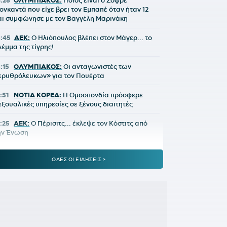
4:28
ΟΛΥΜΠΙΑΚΟΣ:
Ποιος είναι ο Ζοφρέ
ονκαντά που είχε βρει τον Εμπαπέ όταν ήταν 12
αι συμφώνησε με τον Βαγγέλη Μαρινάκη
3:45
ΑΕΚ:
Ο Ηλιόπουλος βλέπει στον Μάγερ... το
λέμμα της τίγρης!
3:15
ΟΛΥΜΠΙΑΚΟΣ:
Οι ανταγωνιστές των
ερυθρόλευκων» για τον Πουέρτα
:51
ΝΟΤΙΑ ΚΟΡΕΑ:
Η Ομοσπονδία πρόσφερε
εξουαλικές υπηρεσίες σε ξένους διαιτητές
2:25
ΑΕΚ:
Ο Πέρισιτς... έκλεψε τον Κόστιτς από
ην Ένωση
1:50
ΥΠΕΡΑΝΩ ΟΛΩΝ:
Τα πράγματα δεν είναι
ΟΛΕΣ ΟΙ ΕΙΔΗΣΕΙΣ >
πως ίσως φαντάζεστε, νομίζετε ή θεωρείτε ότι
ίναι
:24
ΣΠΟΡΤΙΝΓΚ:
Ο Σουάρες γύρισε σε κακή
ατάσταση, αντέδρασε άσχημα και... έδωσε χώρο
τον Ιωαννίδη
0:58
ΟΛΥΜΠΙΑΚΟΣ:
Μια ευκαιρία να διορθωθεί