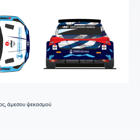
0
Ά
2
γ
2
Λ
2
ρ
νος, άμεσου ψεκασμού