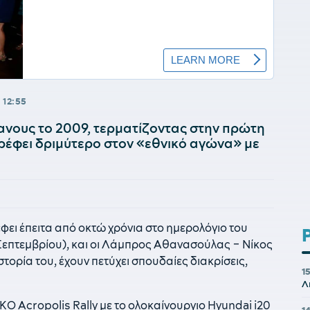
|
12:55
νους το 2009, τερματίζοντας στην πρώτη
ρέφει δριμύτερο στον «εθνικό αγώνα» με
έφει έπειτα από οκτώ χρόνια στο ημερολόγιο του
επτεμβρίου), και οι Λάμπρος Αθανασούλας – Νίκος
τορία του, έχουν πετύχει σπουδαίες διακρίσεις,
1
Λ
Ο Acropolis Rally με το ολοκαίνουργιο Hyundai i20