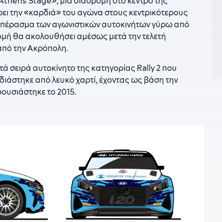
thens Stage», μια διαδρομή στο κέντρο της
έ
έρει την «καρδιά» του αγώνα στους κεντρικότερους
πέρασμα των αγωνιστικών αυτοκινήτων γύρω από
1
ομή θα ακολουθήσει αμέσως μετά την τελετή
π
Ι
από την Ακρόπολη.
0
κατά σειρά αυτοκίνητο της κατηγορίας Rally 2 που
κ
διάστηκε από λευκό χαρτί, έχοντας ως βάση την
ρουσιάστηκε το 2015.
0
τ
0
ξ
0
0
θ
0
τ