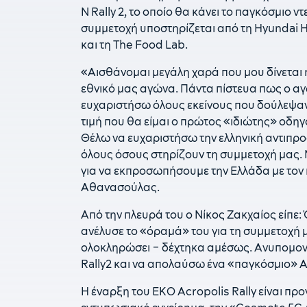
N Rally 2, το οποίο θα κάνει το παγκόσμιο 
συμμετοχή υποστηρίζεται από τη Hyundai He
και τη Τhe Food Lab.
«Αισθάνομαι μεγάλη χαρά που μου δίνεται
εθνικό μας αγώνα. Πάντα πίστευα πως ο αγ
ευχαριστήσω όλους εκείνους που δούλεψαν 
τιμή που θα είμαι ο πρώτος «ιδιώτης» οδηγό
Θέλω να ευχαριστήσω την ελληνική αντιπρο
όλους όσους στηρίζουν τη συμμετοχή μας. Μ
για να εκπροσωπήσουμε την Ελλάδα με τον
Αθανασούλας.
Από την πλευρά του ο Νίκος Ζακχαίος είπε:
ανέλυσε το «όραμά» του για τη συμμετοχή 
ολοκληρώσει – δέχτηκα αμέσως. Ανυπομονώ
Rally2 και να απολαύσω ένα «παγκόσμιο» Α
H έναρξη του ΕΚΟ Acropolis Rally είναι πρ