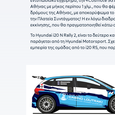
εντυπωσιακό εγχείρημα, την «Cosmote 5G A
Αθήνας με μήκος περίπου 1 χλμ., που θα φ
δρόμους της Αθήνας, με αποκορύφωμα το 
την Πλατεία Συντάγματος! Η εν λόγω διαδρ
εκκίνησης, που θα πραγματοποιηθεί κάτω 
Το Hyundai i20 N Rally 2, είναι το δεύτερο 
παράγεται από τη Hyundai Motorsport. Σχε
εμπειρία της ομάδας από τo i20 R5, που πα