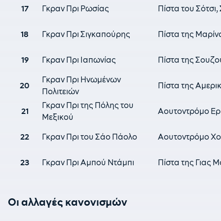
17
Γκραν Πρι Ρωσίας
Πίστα του Σότσι,
18
Γκραν Πρι Σιγκαπούρης
Πίστα της Μαρίν
19
Γκραν Πρι Ιαπωνίας
Πίστα της Σουζ
Γκραν Πρι Ηνωμένων
20
Πίστα της Αμερικ
Πολιτειών
Γκραν Πρι της Πόλης του
21
Αουτοντρόμο Ερμ
Μεξικού
22
Γκραν Πρι του Σάο Πάολο
Αουτοντρόμο Χο
23
Γκραν Πρι Αμπού Ντάμπι
Πίστα της Γιας 
Οι αλλαγές κανονισμών