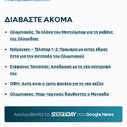
ΔΙΑΒΑΣΤΕ ΑΚΟΜΑ
Ολυμπιακός: Τα πλάνα του Μεντιλίμπαρ για τη ρεβάνς
της Ολλανδίας
Ναϊμέγκεν – Τέλσταρ 1-2: Πρεμιέρα με εντός έδρας
ήττα για την αντίπαλο του Ολυμπιακού
Στέφανος Τσιτσιπάς: Απόδραση με τη νέα σύντροφό
του
ΟΦΗ: Αυτή είναι η τρίτη φανέλα για τη νέα σεζόν
Ολυμπιακός: Υπερ-τεχνικός διευθυντής ο Μονκάδα
Ακολουθείστε τo
SPORTDAY.GR
στο
Google News