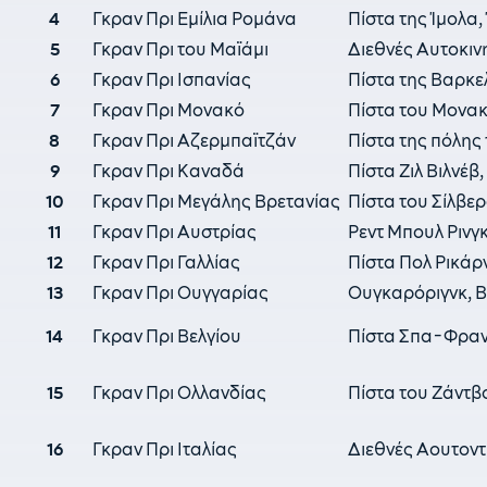
4
Γκραν Πρι Εμίλια Ρομάνα
Πίστα της Ίμολα,
5
Γκραν Πρι του Μαϊάμι
Διεθνές Αυτοκιν
6
Γκραν Πρι Ισπανίας
Πίστα της Βαρκ
7
Γκραν Πρι Μονακό
Πίστα του Μονακ
8
Γκραν Πρι Αζερμπαϊτζάν
Πίστα της πόλη
9
Γκραν Πρι Καναδά
Πίστα Ζιλ Βιλνέβ
10
Γκραν Πρι Μεγάλης Βρετανίας
Πίστα του Σίλβε
11
Γκραν Πρι Αυστρίας
Ρεντ Μπουλ Ρινγκ
12
Γκραν Πρι Γαλλίας
Πίστα Πολ Ρικάρν
13
Γκραν Πρι Ουγγαρίας
Ουγκαρόριγνκ, 
14
Γκραν Πρι Βελγίου
Πίστα Σπα-Φραν
15
Γκραν Πρι Ολλανδίας
Πίστα του Ζάντβ
16
Γκραν Πρι Ιταλίας
Διεθνές Αουτον