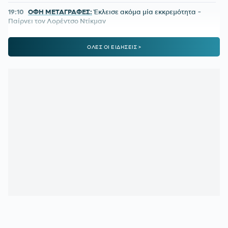
19:10
ΟΦΗ ΜΕΤΑΓΡΑΦΕΣ:
Έκλεισε ακόμα μία εκκρεμότητα -
Παίρνει τον Λορέντσο Ντίκμαν
18:44
ΧΟΡΧΕ ΜΕΣΙ:
To «αντίο» της Νιούελς Ολντ Μπόις στον
ΟΛΕΣ ΟΙ ΕΙΔΗΣΕΙΣ >
πατέρα του Μέσι
18:15
ΣΑΝ ΣΗΜΕΡΑ - ΝΑΟΥΑΛ ΕΛ ΜΟΥΤΑΟΥΑΚΙΛ:
Η πρώτη
γυναίκα από τον αραβικό κόσμο που κέρδισε χρυσό ολυμπιακό
μετάλλιο
17:39
ΣΤΕΦΑΝΟΣ ΤΣΙΤΣΙΠΑΣ:
Απόδραση με τη νέα σύντροφό
του
16:51
ΓΙΩΡΓΟΣ ΧΕΛΑΚΗΣ:
Ο ΠΑΟΚ χρειάζεται δεύτερο σχέδιο
ανάπτυξης παιχνιδιού
16:33
Ε. ΤΟΥΡΝΑΣ:
Ζήτησε πλήρη ετοιμότητα του κρατικού
μηχανισμού για τις επόμενες μέρες
15:51
ΕΙΔΙΚΟ ΧΩΡΟΤΑΞΙΚΟ ΓΙΑ ΤΟΝ ΤΟΥΡΙΣΜΟ:
Οι νέοι
κανόνες για επενδύσεις, νησιά και προορισμούς υπό πίεση
15:31
Ο «χάρτης» των πληρωμών από e-ΕΦΚΑ και ΔΥΠΑ από