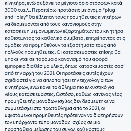
κινητήρα, ενώ αυξάνει το μέγιστο όριο στροφών κατά
3000 σ.α.λ.. Περαιτέρω προτάσεις με όνομα “plug-
and-play” θα έβλεπαν τους προμηθευτές κινητήρων
να δεσμεύονται από τους κανονισμούς στην
κατασκευή μεμονωμένων εξαρτημάτων του κινητήρα
καθιστώντας τα καθολικά συμβατά, επιτρέποντας στις
ομάδες να προμηθεύουν τα εξαρτήματά τους από
πολλούς προμηθευτές. Οι κατασκευαστές επίσης θα
υπόκεινται σε παρόμοιο κανονισμό που αφορά
εμπορικά διαθέσιμα υλικά, όπως κατασκευαστές σασί
από την αρχή του 2021. Οι προτάσεις αυτές έχουν
σχεδιαστεί για να απλοποιήσει την τεχνολογία των
κινητήρων, ενώ κάνει το άθλημα πιο ελκυστικό για
νέους κατασκευαστές. Ωστόσο, καθώς κανένας νέος
προμηθευτής μονάδων ισχύος δεν δεσμεύτηκε να
συμμετάσχει στο πρωτάθλημα από το 2021, οι
υφιστάμενοι προμηθευτές πρότειναν να διατηρήσουν
τον υπάρχοντα τύπο μονάδας ισχύος σε μια
προσπάθεια μείωσης του συνολικού κόστους