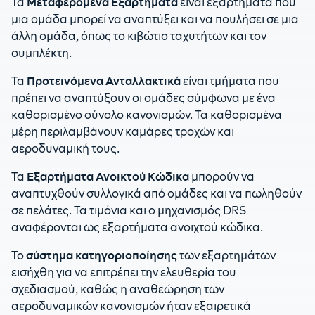
Τα
Μεταφερόμενα Εξαρτήματα
είναι εξαρτήματα που
μια ομάδα μπορεί να αναπτύξει και να πουλήσει σε μια
άλλη ομάδα, όπως το κιβώτιο ταχυτήτων και τον
συμπλέκτη.
Τα
Προτεινόμενα Ανταλλακτικά
είναι τμήματα που
πρέπει να αναπτύξουν οι ομάδες σύμφωνα με ένα
καθορισμένο σύνολο κανονισμών. Τα καθορισμένα
μέρη περιλαμβάνουν καμάρες τροχών και
αεροδυναμική τους.
Τα
Εξαρτήματα Ανοικτού Κώδικα
μπορούν να
αναπτυχθούν συλλογικά από ομάδες και να πωληθούν
σε πελάτες. Τα τιμόνια και ο μηχανισμός DRS
αναφέρονται ως εξαρτήματα ανοιχτού κώδικα.
Το
σύστημα κατηγοριοποίησης
των εξαρτημάτων
εισήχθη για να επιτρέπει την ελευθερία του
σχεδιασμού, καθώς η αναθεώρηση των
αεροδυναμικών κανονισμών ήταν εξαιρετικά