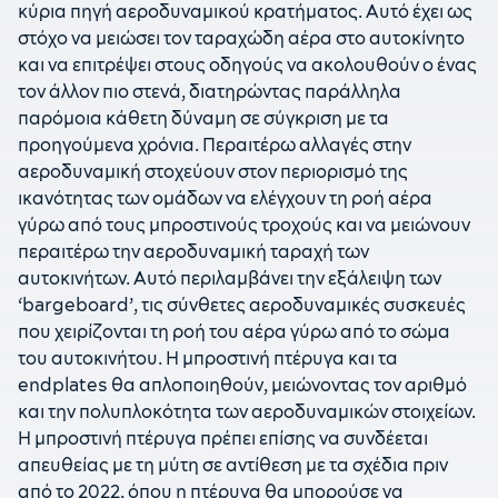
κύρια πηγή αεροδυναμικού κρατήματος. Αυτό έχει ως
στόχο να μειώσει τον ταραχώδη αέρα στο αυτοκίνητο
και να επιτρέψει στους οδηγούς να ακολουθούν ο ένας
τον άλλον πιο στενά, διατηρώντας παράλληλα
παρόμοια κάθετη δύναμη σε σύγκριση με τα
προηγούμενα χρόνια. Περαιτέρω αλλαγές στην
αεροδυναμική στοχεύουν στον περιορισμό της
ικανότητας των ομάδων να ελέγχουν τη ροή αέρα
γύρω από τους μπροστινούς τροχούς και να μειώνουν
περαιτέρω την αεροδυναμική ταραχή των
αυτοκινήτων. Αυτό περιλαμβάνει την εξάλειψη των
‘bargeboard’, τις σύνθετες αεροδυναμικές συσκευές
που χειρίζονται τη ροή του αέρα γύρω από το σώμα
του αυτοκινήτου. Η μπροστινή πτέρυγα και τα
endplates θα απλοποιηθούν, μειώνοντας τον αριθμό
και την πολυπλοκότητα των αεροδυναμικών στοιχείων.
Η μπροστινή πτέρυγα πρέπει επίσης να συνδέεται
απευθείας με τη μύτη σε αντίθεση με τα σχέδια πριν
από το 2022, όπου η πτέρυγα θα μπορούσε να