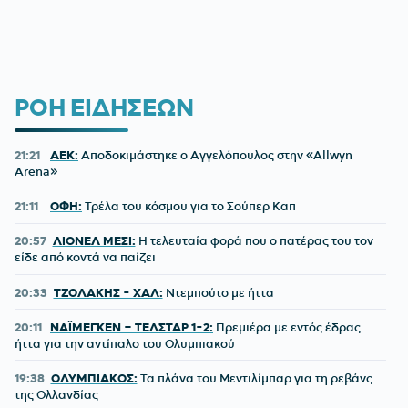
ΡΟΗ ΕΙΔΗΣΕΩΝ
21:21
ΑΕΚ:
Αποδοκιμάστηκε ο Αγγελόπουλος στην «Allwyn
Arena»
21:11
ΟΦΗ:
Τρέλα του κόσμου για το Σούπερ Καπ
20:57
ΛΙΟΝΕΛ ΜΕΣΙ:
Η τελευταία φορά που ο πατέρας του τον
είδε από κοντά να παίζει
20:33
ΤΖΟΛΑΚΗΣ - ΧΑΛ:
Ντεμπούτο με ήττα
20:11
ΝΑΪΜΕΓΚΕΝ – ΤΕΛΣΤΑΡ 1-2:
Πρεμιέρα με εντός έδρας
ήττα για την αντίπαλο του Ολυμπιακού
19:38
ΟΛΥΜΠΙΑΚΟΣ:
Τα πλάνα του Μεντιλίμπαρ για τη ρεβάνς
της Ολλανδίας