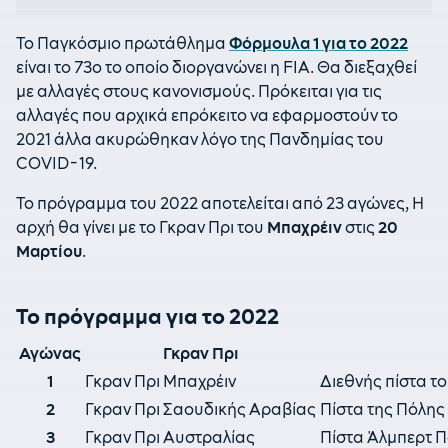
Το Παγκόσμιο πρωτάθλημα
Φόρμουλα 1 για το 2022
είναι το 73o το οποίο διοργανώνει η FIA. Θα διεξαχθεί
με αλλαγές στους κανονισμούς. Πρόκειται για τις
αλλαγές που αρχικά επρόκειτο να εφαρμοστούν το
2021 άλλα ακυρώθηκαν λόγο της Πανδημίας του
COVID-19.
Το πρόγραμμα του 2022 αποτελείται από 23 αγώνες, Η
αρχή θα γίνει με το Γκραν Πρι του
Μπαχρέιν
στις
20
Μαρτίου
.
Το πρόγραμμα για το 2022
Αγώνας
Γκραν Πρι
1
Γκραν Πρι Μπαχρέιν
Διεθνής πίστα το
2
Γκραν Πρι Σαουδικής Αραβίας
Πίστα της Πόλης 
3
Γκραν Πρι Αυστραλίας
Πίστα Άλμπερτ 