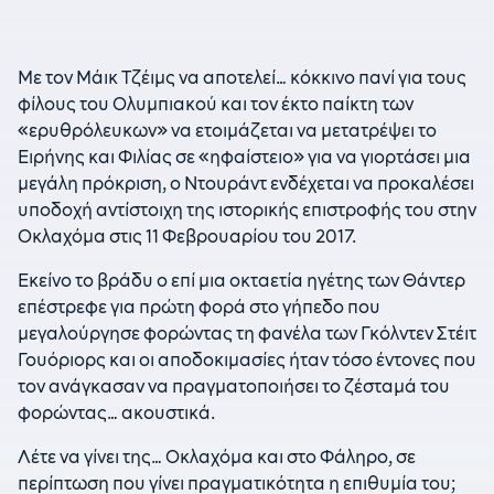
Με τον Μάικ Τζέιμς να αποτελεί… κόκκινο πανί για τους
φίλους του Ολυμπιακού και τον έκτο παίκτη των
«ερυθρόλευκων» να ετοιμάζεται να μετατρέψει το
Ειρήνης και Φιλίας σε «ηφαίστειο» για να γιορτάσει μια
μεγάλη πρόκριση, ο Ντουράντ ενδέχεται να προκαλέσει
υποδοχή αντίστοιχη της ιστορικής επιστροφής του στην
Οκλαχόμα στις 11 Φεβρουαρίου του 2017.
Εκείνο το βράδυ ο επί μια οκταετία ηγέτης των Θάντερ
επέστρεφε για πρώτη φορά στο γήπεδο που
μεγαλούργησε φορώντας τη φανέλα των Γκόλντεν Στέιτ
Γουόριορς και οι αποδοκιμασίες ήταν τόσο έντονες που
τον ανάγκασαν να πραγματοποιήσει το ζέσταμά του
φορώντας… ακουστικά.
Λέτε να γίνει της… Οκλαχόμα και στο Φάληρο, σε
περίπτωση που γίνει πραγματικότητα η επιθυμία του;