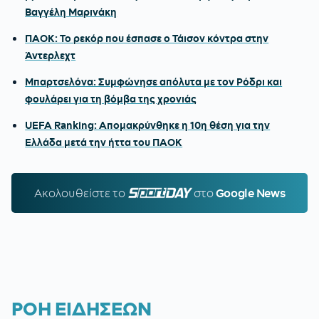
Βαγγέλη Μαρινάκη
ΠΑΟΚ: Το ρεκόρ που έσπασε ο Τάισον κόντρα στην
Άντερλεχτ
Μπαρτσελόνα: Συμφώνησε απόλυτα με τον Ρόδρι και
φουλάρει για τη βόμβα της χρονιάς
UEFA Ranking: Απομακρύνθηκε η 10η θέση για την
Ελλάδα μετά την ήττα του ΠΑΟΚ
Ακολουθείστε τo
SPORTDAY.GR
στο
Google News
ΡΟΗ ΕΙΔΗΣΕΩΝ