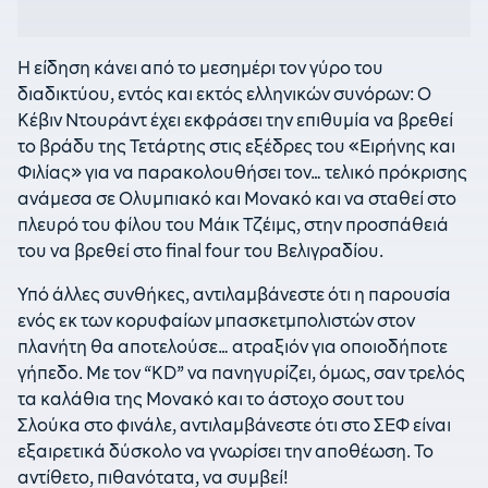
Η είδηση κάνει από το μεσημέρι τον γύρο του
διαδικτύου, εντός και εκτός ελληνικών συνόρων: Ο
Κέβιν Ντουράντ έχει εκφράσει την επιθυμία να βρεθεί
το βράδυ της Τετάρτης στις εξέδρες του «Ειρήνης και
Φιλίας» για να παρακολουθήσει τον… τελικό πρόκρισης
ανάμεσα σε Ολυμπιακό και Μονακό και να σταθεί στο
πλευρό του φίλου του Μάικ Τζέιμς, στην προσπάθειά
του να βρεθεί στο final four του Βελιγραδίου.
Υπό άλλες συνθήκες, αντιλαμβάνεστε ότι η παρουσία
ενός εκ των κορυφαίων μπασκετμπολιστών στον
πλανήτη θα αποτελούσε… ατραξιόν για οποιοδήποτε
γήπεδο. Με τον “KD” να πανηγυρίζει, όμως, σαν τρελός
τα καλάθια της Μονακό και το άστοχο σουτ του
Σλούκα στο φινάλε, αντιλαμβάνεστε ότι στο ΣΕΦ είναι
εξαιρετικά δύσκολο να γνωρίσει την αποθέωση. Το
αντίθετο, πιθανότατα, να συμβεί!