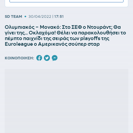
•
SD TEAM
30/04/2022
|
17:51
Ολυμπιακός – Μονακό: Στο ΣΕΦ ο Ντουράντ; Θα
γίνει της… Οκλαχόμα! Θέλει να παρακολουθήσει το
πέμπτο παιχνίδι της σειράς των playoffs της
Euroleague ο Αμερικανός σούπερ σταρ
ΚΟΙΝΟΠΟΙΗΣΗ: