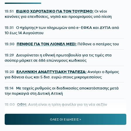
15:51
ΕΙΔΙΚΟ ΧΩΡΟΤΑΞΙΚΟ ΓΙΑ ΤΟΝ ΤΟΥΡΙΣΜΟ:
Οι νέοι
κανόνες για επενδύσεις, νησιά και προορισμούς υπό πίεση
15:31
Ο «χάρτης» των πληρωμών από e-ΕΦΚΑ και ΔΥΠΑ από
10 έως 14 Αυγούστου
15:30
ΠΕΝΘΟΣ ΓΙΑ ΤΟΝ ΛΙΟΝΕΛ ΜΕΣΙ:
Πέθανε ο πατέρας του
15:29
Διευρύνεται η εθνική πρωτοβουλία για τις τιμές στα
σούπερ μάρκετ σε 686 επώνυμους κωδικούς
15:20
ΕΛΛΗΝΙΚΗ ΑΝΑΠΤΥΞΙΑΚΗ ΤΡΑΠΕΖΑ:
Ανοίγει ο δρόμος
για δάνεια έως και 5 δισ. ευρώ στους μικρομεσαίους
15:14
Με ταχείς ρυθμούς οι διαδικασίες αποκατάστασης μετά
την πυρκαγιά στη Δυτική Αττική
15:00
ΟΦΗ:
Αυτή είναι η τρίτη φανέλα για τη νέα σεζόν
14:02
ΟΛΥΜΠΙΑΚΟΣ ΜΕΤΑΓΡΑΦΕΣ:
Τα δίνει όλα για Πουέρτα
ΟΛΕΣ ΟΙ ΕΙΔΗΣΕΙΣ >
13:37
ΠΑΟΚ:
Ο Τρινκιέρι στη Θεσσαλονίκη με φόντο την έναρξη