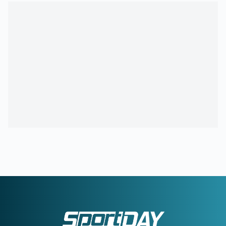
της προετοιμασίας
13:05
ΦΕΝΕΡΜΠΑΧΤΣΕ:
«Ο Παυλίδης αποδέχτηκε την πρόταση
– Ανένδοτη η Μπενφίκα»
12:32
ΓΙΩΡΓΟΣ ΚΟΥΤΣΙΑΣ:
Ντεμπούτο με γκολ στη Φαμαλικάο
12:00
ΠΑΝΑΘΗΝΑΪΚΟΣ:
Οι σκέψεις του Νίστρουπ για την
χρησιμοποίηση του Λιβάι Γκαρσία στη ρεβάνς
11:30
ΟΛΥΜΠΙΑΚΟΣ:
Υπερ-τεχνικός διευθυντής ο Μονκάδα
11:04
ΑΕΛ:
Ανακοίνωσε τον Ρισβάνη
10:36
ΠΑΝΑΙΤΩΛΙΚΟΣ:
Επισημοποίησε τις μεταγραφές των
Νακάμπα και Τζενεπό
10:04
ΗΡΑΚΛΗΣ:
Κίνηση για Νταμ Γκείγ
09:32
ΟΦΗ:
Δουλειά ενόψει ΑΕΚ
09:00
ΑΘΛΗΤΙΚΕΣ ΜΕΤΑΔΟΣΕΙΣ:
Πού θα δείτε τα φιλικά που
δίνουν ΑΕΚ και Άρης