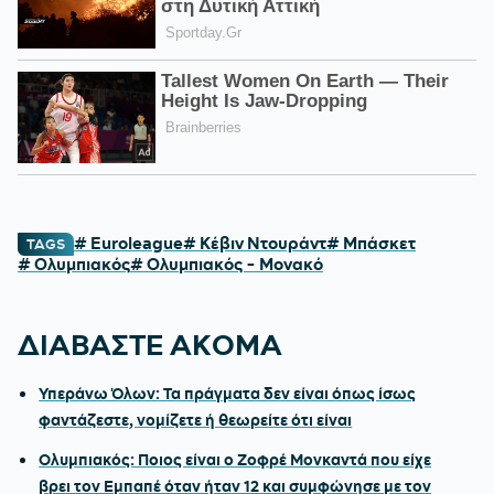
# Euroleague
# Κέβιν Ντουράντ
# Μπάσκετ
TAGS
# Ολυμπιακός
# Ολυμπιακός - Μονακό
ΔΙΑΒΑΣΤΕ ΑΚΟΜΑ
Υπεράνω Όλων: Τα πράγματα δεν είναι όπως ίσως
φαντάζεστε, νομίζετε ή θεωρείτε ότι είναι
Ολυμπιακός: Ποιος είναι ο Ζοφρέ Μονκαντά που είχε
βρει τον Εμπαπέ όταν ήταν 12 και συμφώνησε με τον