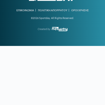
08:30
ΠΑΝΑΘΗΝΑΪΚΟΣ AKTOR:
Τα «πράσινα» συμβόλαια και
ο Σλούκας
|
|
ΕΠΙΚΟΙΝΩΝΙΑ
ΠΟΛΙΤΙΚΗ ΑΠΟΡΡΗΤΟΥ
ΟΡΟΙ ΧΡΗΣΗΣ
08:00
ΚΑΙΡΟΣ:
Εξασθενούν οι άνεμοι και... πάμε για 38άρια!
©2026 Sportday. All Rights Reserved.
Created by