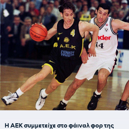
Η ΑΕΚ συμμετείχε στο φάιναλ φορ της