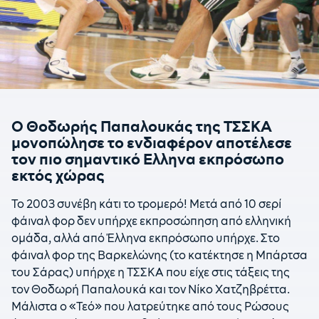
Ο Θοδωρής Παπαλουκάς της ΤΣΣΚΑ
μονοπώλησε το ενδιαφέρον αποτέλεσε
τον πιο σημαντικό Ελληνα εκπρόσωπο
εκτός χώρας
Το 2003 συνέβη κάτι το τρομερό! Μετά από 10 σερί
φάιναλ φορ δεν υπήρχε εκπροσώπηση από ελληνική
ομάδα, αλλά από Έλληνα εκπρόσωπο υπήρχε. Στο
φάιναλ φορ της Βαρκελώνης (το κατέκτησε η Μπάρτσα
του Σάρας) υπήρχε η ΤΣΣΚΑ που είχε στις τάξεις της
τον Θοδωρή Παπαλουκά και τον Νίκο Χατζηβρέττα.
Μάλιστα ο «Τεό» που λατρεύτηκε από τους Ρώσους