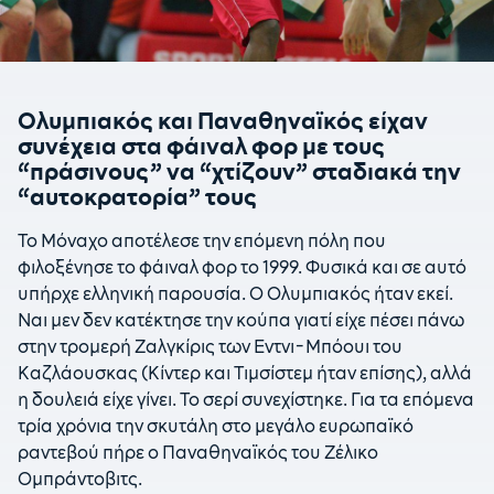
Ολυμπιακός και Παναθηναϊκός είχαν
συνέχεια στα φάιναλ φορ με τους
“πράσινους” να “χτίζουν” σταδιακά την
“αυτοκρατορία” τους
Το Μόναχο αποτέλεσε την επόμενη πόλη που
φιλοξένησε το φάιναλ φορ το 1999. Φυσικά και σε αυτό
υπήρχε ελληνική παρουσία. Ο Ολυμπιακός ήταν εκεί.
Ναι μεν δεν κατέκτησε την κούπα γιατί είχε πέσει πάνω
στην τρομερή Ζαλγκίρις των Εντνι-Μπόουι του
Καζλάουσκας (Κίντερ και Τιμσίστεμ ήταν επίσης), αλλά
η δουλειά είχε γίνει. Το σερί συνεχίστηκε. Για τα επόμενα
τρία χρόνια την σκυτάλη στο μεγάλο ευρωπαϊκό
ραντεβού πήρε ο Παναθηναϊκός του Ζέλικο
Ομπράντοβιτς.