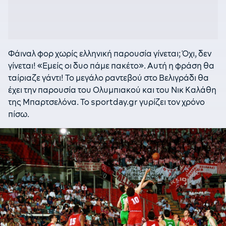
Φάιναλ φορ χωρίς ελληνική παρουσία γίνεται; Όχι, δεν
γίνεται! «Εμείς οι δυο πάμε πακέτο». Αυτή η φράση θα
ταίριαζε γάντι! Το μεγάλο ραντεβού στο Βελιγράδι θα
έχει την παρουσία του Ολυμπιακού και του Νικ Καλάθη
της Μπαρτσελόνα. Το sportday.gr γυρίζει τον χρόνο
πίσω.