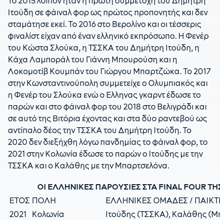
Το 2015 λοιπόν ήταν η πρώτη συμμετοχή του Δημήτρη
Ιτούδη σε φάιναλ φορ ως πρώτος προπονητής και δεν
σταμάτησε εκεί. Το 2016 στο Βερολίνο και οι τέσσερις
φιναλίστ είχαν από έναν ελληνικό εκπρόσωπο. Η Φενέρ
του Κώστα Σλούκα, η ΤΣΣΚΑ του Δημήτρη Ιτούδη, η
Κάχα Λαμποράλ του Γιάννη Μπουρούση και η
Λοκομοτίβ Κουμπάν του Γιώργου Μπαρτζώκα. Το 2017
στην Κωνσταντινούπολη συμμετείχε ο Ολυμπιακός και
η Φενέρ του Σλούκα ενώ ο Ελληνας γκαρντ έδωσε το
παρών και στο φάιναλ φορ του 2018 στο Βελιγράδι και
σε αυτό της Βιτόρια έχοντας και στα δύο ραντεβού ως
αντίπαλο δέος την ΤΣΣΚΑ του Δημήτρη Ιτούδη. Το
2020 δεν διεξήχθη λόγω πανδημίας το φάιναλ φορ, το
2021 στην Κολωνία έδωσε το παρών ο Ιτούδης με την
ΤΣΣΚΑ και ο Καλάθης με την Μπαρτσελόνα.
ΟΙ ΕΛΛΗΝΙΚΕΣ ΠΑΡΟΥΣΙΕΣ ΣΤΑ FINAL FOUR Τ
ΕΤΟΣ
ΠΟΛΗ
ΕΛΛΗΝΙΚΕΣ ΟΜΑΔΕΣ / ΠΑΙΚΤ
2021
Κολωνία
Ιτούδης (ΤΣΣΚΑ), Καλάθης (