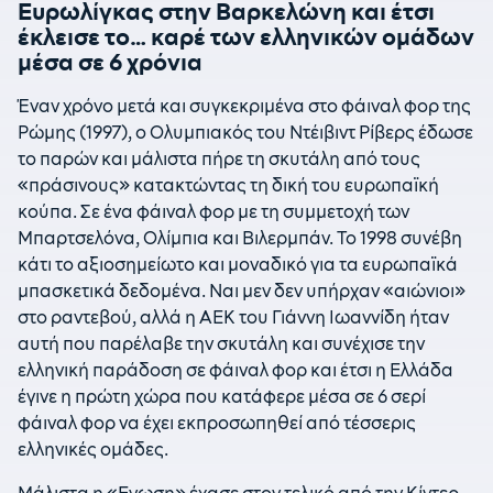
Ευρωλίγκας στην Βαρκελώνη και έτσι
έκλεισε το… καρέ των ελληνικών ομάδων
μέσα σε 6 χρόνια
Έναν χρόνο μετά και συγκεκριμένα στο φάιναλ φορ της
Ρώμης (1997), ο Ολυμπιακός του Ντέιβιντ Ρίβερς έδωσε
το παρών και μάλιστα πήρε τη σκυτάλη από τους
«πράσινους» κατακτώντας τη δική του ευρωπαϊκή
κούπα. Σε ένα φάιναλ φορ με τη συμμετοχή των
Μπαρτσελόνα, Ολίμπια και Βιλερμπάν. Το 1998 συνέβη
κάτι το αξιοσημείωτο και μοναδικό για τα ευρωπαϊκά
μπασκετικά δεδομένα. Ναι μεν δεν υπήρχαν «αιώνιοι»
στο ραντεβού, αλλά η ΑΕΚ του Γιάννη Ιωαννίδη ήταν
αυτή που παρέλαβε την σκυτάλη και συνέχισε την
ελληνική παράδοση σε φάιναλ φορ και έτσι η Ελλάδα
έγινε η πρώτη χώρα που κατάφερε μέσα σε 6 σερί
φάιναλ φορ να έχει εκπροσωπηθεί από τέσσερις
ελληνικές ομάδες.