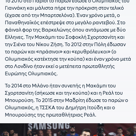
Το 2010 στο Παρίσι το παρών έδωσε ο Ολυμπιακός του
Γιαννάκη και μάλιστα πήρε την πρόκριση στον τελικό
(έχασε από την Μπαρτσελόνα). Έναν χρόνο μετά, ο
Παναθηναϊκός επέστρεψε στο μεγάλο ραντεβού. Στο
φάιναλ φορ της Βαρκελώνης όπου αντάμωσε με δύο
Ελληνες. Την Μακάμπι του Σοφοκλή Σχορτσανίτη και
την Σιένα του Νίκου Ζήση. Το 2012 στην Πόλη έδωσαν
το παρών και «πράσινοι» και «ερυθρόλευκοι» (ο
Ολυμπιακός κατέκτησε την κούπα) και έναν χρόνο μετά
στο Λονδίνο ήταν εκεί ο μετέπειτα πρωταθλητής
Ευρώπης Ολυμπιακός.
Το 2014 στο Μιλάνο ήταν συνεπής η Μακάμπι του
Σχορτσανίτη (σήκωσε και την κούπα) και η Ρεάλ του
Μπουρούση. Το 2015 στην Μαδρίτη έδωσε το παρών ο
Ολυμπιακός, η ΤΣΣΚΑ του Δημήτρη Ιτούδη και ο
Μπουρούσης της πρωταθλήτριας Ρεάλ.