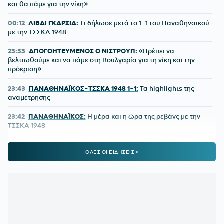
και θα πάμε για την νίκη»
00:12
ΛΙΒΑΙ ΓΚΑΡΣΙΑ:
Τι δήλωσε μετά το 1-1 του Παναθηναϊκού
με την ΤΣΣΚΑ 1948
23:53
ΑΠΟΓΟΗΤΕΥΜΕΝΟΣ Ο ΝΙΣΤΡΟΥΠ:
«Πρέπει να
βελτιωθούμε και να πάμε στη Βουλγαρία για τη νίκη και την
πρόκριση»
23:43
ΠΑΝΑΘΗΝΑΪΚΟΣ-ΤΣΣΚΑ 1948 1-1:
Τα highlights της
αναμέτρησης
23:42
ΠΑΝΑΘΗΝΑΪΚΟΣ:
Η μέρα και η ώρα της ρεβάνς με την
ΤΣΣΚΑ 1948
23:24
ΠΑΝΑΘΗΝΑΪΚΟΣ-ΤΣΣΚΑ 1948 1-1:
Έτσι δεν πάει
ΟΛΕΣ ΟΙ ΕΙΔΗΣΕΙΣ >
πουθενά
22:09
Παναθηναϊκός - ΤΣΣΚΑ 1948 | 1-1 με το πλασέ του
Ρούσεφ
22:09
ΠΑΝΑΘΗΝΑΪΚΟΣ - ΤΣΣΚΑ 1948:
1-0 με υπέροχη κεφαλιά
του Γιάγκουσιτς