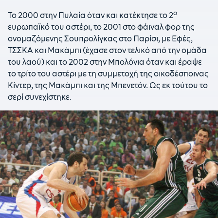
ο
Το 2000 στην Πυλαία όταν και κατέκτησε το 2
ευρωπαϊκό του αστέρι, το 2001 στο φάιναλ φορ της
ονομαζόμενης Σουπρολίγκας στο Παρίσι, με Εφές,
ΤΣΣΚΑ και Μακάμπι (έχασε στον τελικό από την ομάδα
του λαού) και το 2002 στην Μπολόνια όταν και έραψε
το τρίτο του αστέρι με τη συμμετοχή της οικοδέσποινας
Κίντερ, της Μακάμπι και της Μπενετόν. Ως εκ τούτου το
σερί συνεχίστηκε.