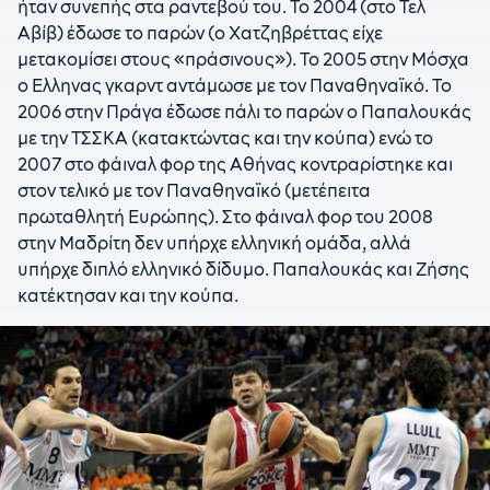
ήταν συνεπής στα ραντεβού του. Το 2004 (στο Τελ
Αβίβ) έδωσε το παρών (ο Χατζηβρέττας είχε
μετακομίσει στους «πράσινους»). Το 2005 στην Μόσχα
ο Ελληνας γκαρντ αντάμωσε με τον Παναθηναϊκό. Το
2006 στην Πράγα έδωσε πάλι το παρών ο Παπαλουκάς
με την ΤΣΣΚΑ (κατακτώντας και την κούπα) ενώ το
2007 στο φάιναλ φορ της Αθήνας κοντραρίστηκε και
στον τελικό με τον Παναθηναϊκό (μετέπειτα
πρωταθλητή Ευρώπης). Στο φάιναλ φορ του 2008
στην Μαδρίτη δεν υπήρχε ελληνική ομάδα, αλλά
υπήρχε διπλό ελληνικό δίδυμο. Παπαλουκάς και Ζήσης
κατέκτησαν και την κούπα.