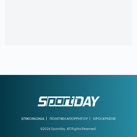
21:37
ΒΙΝΙΣΙΟΥΣ:
Μένει στη Ρεάλ Μαδρίτης
21:33
«Πέταξε» τον Ιούλιο η επιβατική κίνηση - Διακινήθηκαν
3,93 εκατ. επιβάτες
21:28
ΑΡΗΣ-ΠΑΝΘΡΑΚΙΚΟΣ 5-1:
Ορεξάτος και πολλά
υποσχόμενος
21:06
ΠΑΝΑΘΗΝΑΪΚΟΣ:
Το πρώτο μήνυμα του Λιβάι Γκαρσία
και το νούμερο που διάλεξε - Η παρουσίαση αλά Spiderman!
20:22
ΠΑΝΑΘΗΝΑΪΚΟΣ:
Αυτή είναι η ενδεκάδα του Νίστρουπ
για το ματς με την ΤΣΣΚΑ 1948
19:56
ΠΑΟΚ ΜΕΤΑΓΡΑΦΕΣ:
Στη Θεσσαλονίκη για τις υπογραφές
ο Γιαννούλης
19:37
ΑΡΗΣ:
Πλήγμα με Κουαμέ
19:32
ΟΛΥΜΠΙΑΚΟΣ:
Ενδιαφέρον για τον αριστερό μπακ της
Πόρτο, Γκουστάβο Μόουρα
|
|
ΕΠΙΚΟΙΝΩΝΙΑ
ΠΟΛΙΤΙΚΗ ΑΠΟΡΡΗΤΟΥ
ΟΡΟΙ ΧΡΗΣΗΣ
©2026 Sportday. All Rights Reserved.
19:16
ΥΠΕΡΑΝΩ ΟΛΩΝ:
Είναι κρίμα να υπάρχει
προβληματισμός τόσο νωρίς