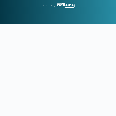
Created by
18:41
ΓΚΡΕΤΑ ΑΝΤΕΡΣΕΝ:
Πώς μία από τις κορυφαίες
κολυμβήτριες όλων των εποχών κινδύνευσε να πνιγεί στην
πισίνα
18:09
ΠΑΟΚ:
Τι είπε ο Λίσι για τη μεταγραφή του Γιαννούλη