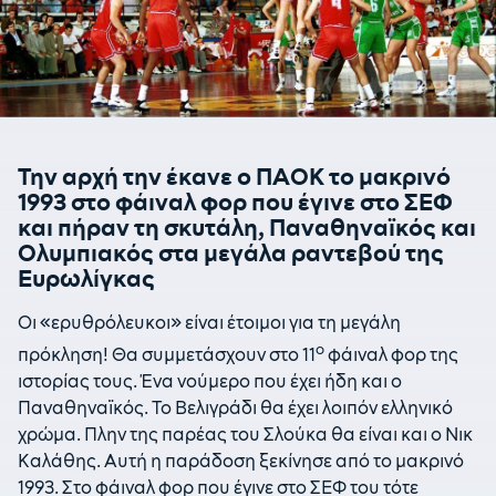
Την αρχή την έκανε ο ΠΑΟΚ το μακρινό
1993 στο φάιναλ φορ που έγινε στο ΣΕΦ
και πήραν τη σκυτάλη, Παναθηναϊκός και
Ολυμπιακός στα μεγάλα ραντεβού της
Ευρωλίγκας
Οι «ερυθρόλευκοι» είναι έτοιμοι για τη μεγάλη
ο
πρόκληση! Θα συμμετάσχουν στο 11
φάιναλ φορ της
ιστορίας τους. Ένα νούμερο που έχει ήδη και ο
Παναθηναϊκός. Το Βελιγράδι θα έχει λοιπόν ελληνικό
χρώμα. Πλην της παρέας του Σλούκα θα είναι και ο Νικ
Καλάθης. Αυτή η παράδοση ξεκίνησε από το μακρινό
1993. Στο φάιναλ φορ που έγινε στο ΣΕΦ του τότε