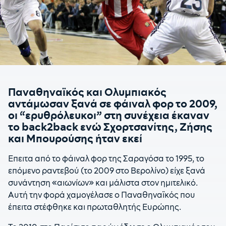
Παναθηναϊκός και Ολυμπιακός
αντάμωσαν ξανά σε φάιναλ φορ το 2009,
οι “ερυθρόλευκοι” στη συνέχεια έκαναν
το back2back ενώ Σχορτσανίτης, Ζήσης
και Μπουρούσης ήταν εκεί
Επειτα από το φάιναλ φορ της Σαραγόσα το 1995, το
επόμενο ραντεβού (το 2009 στο Βερολίνο) είχε ξανά
συνάντηση «αιωνίων» και μάλιστα στον ημιτελικό.
Αυτή την φορά χαμογέλασε ο Παναθηναϊκός που
έπειτα στέφθηκε και πρωταθλητής Ευρώπης.