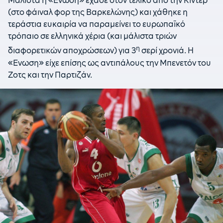
Μάλιστα η «Ενωση» έχασε στον τελικό από την Κίντερ
(στο φάιναλ φορ της Βαρκελώνης) και χάθηκε η
τεράστια ευκαιρία να παραμείνει το ευρωπαϊκό
τρόπαιο σε ελληνικά χέρια (και μάλιστα τριών
η
διαφορετικών αποχρώσεων) για 3
σερί χρονιά. Η
«Ενωση» είχε επίσης ως αντιπάλους την Μπενετόν του
Ζοτς και την Παρτιζάν.