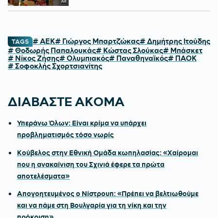
# ΑΕΚ
# Γιώργος Μπαρτζώκας
# Δημήτρης Ιτούδης
TAGS
# Θοδωρής Παπαλουκάς
# Κώστας Σλούκας
# Μπάσκετ
# Νίκος Ζήσης
# Ολυμπιακός
# Παναθηναϊκός
# ΠΑΟΚ
# Σοφοκλής Σχορτσιανίτης
ΔΙΑΒΑΣΤΕ ΑΚΟΜΑ
Υπεράνω Όλων: Είναι κρίμα να υπάρχει
προβληματισμός τόσο νωρίς
Κούβελος στην Εθνική Ομάδα κωπηλασίας: «Χαίρομαι
που η ανακαίνιση του Σχινιά έφερε τα πρώτα
αποτελέσματα»
Απογοητευμένος ο Νίστρουπ: «Πρέπει να βελτιωθούμε
και να πάμε στη Βουλγαρία για τη νίκη και την
πρόκριση»