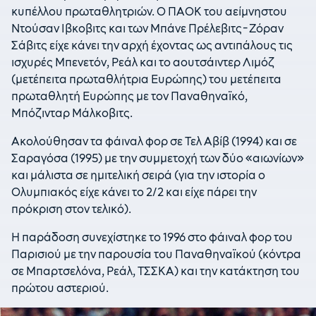
κυπέλλου πρωταθλητριών. Ο ΠΑΟΚ του αείμνηστου
Ντούσαν Ιβκοβιτς και των Μπάνε Πρέλεβιτς-Ζόραν
Σάβιτς είχε κάνει την αρχή έχοντας ως αντιπάλους τις
ισχυρές Μπενετόν, Ρεάλ και το αουτσάιντερ Λιμόζ
(μετέπειτα πρωταθλήτρια Ευρώπης) του μετέπειτα
πρωταθλητή Ευρώπης με τον Παναθηναϊκό,
Μπόζινταρ Μάλκοβιτς.
Ακολούθησαν τα φάιναλ φορ σε Τελ Αβίβ (1994) και σε
Σαραγόσα (1995) με την συμμετοχή των δύο «αιωνίων»
και μάλιστα σε ημιτελική σειρά (για την ιστορία ο
Ολυμπιακός είχε κάνει το 2/2 και είχε πάρει την
πρόκριση στον τελικό).
Η παράδοση συνεχίστηκε το 1996 στο φάιναλ φορ του
Παρισιού με την παρουσία του Παναθηναϊκού (κόντρα
σε Μπαρτσελόνα, Ρεάλ, ΤΣΣΚΑ) και την κατάκτηση του
πρώτου αστεριού.