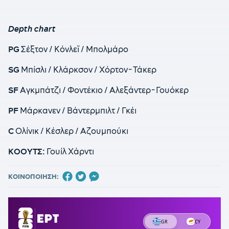
Depth chart
PG
Σέξτον / Κόνλεϊ / Μπολμάρο
SG
Μπίσλι / Κλάρκσον / Χόρτον-Τάκερ
SF
Αγκμπάτζι / Φοντέκιο / Αλεξάντερ-Γουόκερ
PF
Μάρκανεν / Βάντερμπιλτ / Γκέι
C
Ολίνικ / Κέσλερ / Αζουμπούκι
ΚΟΟΥΤΣ:
Γουίλ Χάρντι
ΚΟΙΝΟΠΟΙΗΣΗ: