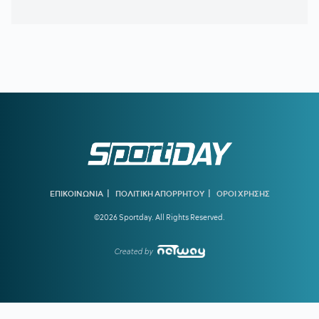
διορθώσεις και συμπληρώσεις στοιχείων από τους
παραγωγούς
20:46
ΝΙΣΤΡΟΥΠ-ΜΕΝΤΙΛΙΜΠΑΡ:
Η χρονιά άρχισε με ζόρια
20:38
ΚΙΝΑΝ ΕΒΑΝΣ:
Ανακοινώθηκε από τη Ζαλγκίρις και…
πάει Λόντον Λάιονς
20:32
ΠΑΡΑΣΚΗΝΙΟ:
Ελληνική ομάδα έκανε πρόταση στον
Θεμπάγιος
20:31
Υπό απειλή δίωξης κοινωνικοί λειτουργοί που αρνούνται
να εκτελέσουν εισαγγελικές εντολές – Ακραία υποστελέχωση
στις κοινωνικές υπηρεσίες
|
|
ΕΠΙΚΟΙΝΩΝΙΑ
ΠΟΛΙΤΙΚΗ ΑΠΟΡΡΗΤΟΥ
ΟΡΟΙ ΧΡΗΣΗΣ
20:13
Ο διεθνούς φήμης συνθέτης Μάριος Ιωάννου Ηλία νέος
©2026 Sportday. All Rights Reserved.
συνθέτης των Τελετών Αφής και Παράδοσης της Ολυμπιακής
Φλόγας
Created by
19:45
ΓΙΩΡΓΟΣ ΧΕΛΑΚΗΣ:
Εχει κι ο Νίστρουπ τα «κολλήματά»
του...
19:04
ΠΑΟΚ:
Πρόταση της Γαλατάσαραϊ για δανεισμό του
Κωνσταντέλια