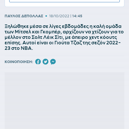
•
ΠΑΥΛΟΣ ΔΕΠΟΛΛΑΣ
18/10/2022
|
14:45
Ξηλώθηκε μέσα σε λίγες εβδομάδες η καλή ομάδα
των Μίτσελ και Γκομπέρ, αρχίζουν να χτίζουν για το
μέλλον στο Σολτ Λέικ Σίτι, με άπειρο χεντ κόουτς
επίσης. Αυτοί είναι οι Γιούτα Τζαζ της σεζόν 2022-
23 στο ΝΒΑ.
ΚΟΙΝΟΠΟΙΗΣΗ: