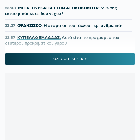
23:33
ΜΕΓΑ-ΠΥΡΚΑΓΙΑ ΣΤΗΝ ΑΤΤΙΚΟΒΟΙΩΤΙΑ:
55% της
έκτασης κάηκε σε δύο νύχτες!
23:27
ΦΡΑΝΣΙΣΚΟ:
Η ανάρτηση του Γάλλου περί ανθρωπιάς
22:57
ΚΥΠΕΛΛΟ ΕΛΛΑΔΑΣ:
Αυτό είναι το πρόγραμμα του
δεύτερου προκριματικού γύρου
22:36
ΠΑΓΚΟΣΜΙΟ Κ20:
Πανελλήνιο ρεκόρ η Μπακογιάννη
ΟΛΕΣ ΟΙ ΕΙΔΗΣΕΙΣ >
22:25
ΜΑΡΙΑ ΜΕΝΟΥΝΟΣ:
«Το έργο που έχει κάνει ο
κ.Κούβελος είναι σπουδαίο»
21:50
ΜΕΪΤΕ:
Η φωτό από το χειρουργικό κρεβάτι και το μήνυμά
του - Πόσο καιρό θα μείνει εκτός
21:42
ΦΥΣΙΚΟΘΕΡΑΠΕΥΤΗΣ ΜΑΡΑΝΤΟΝΑ:
«Η κατάστασή του
ήταν άθλια, δε σηκωνόταν από το κρεβάτι»
21:15
ΚΡΗΤΗ:
Τουρίστας ρωτούσε πόσο να πληρώσει για να
ασελγήσει σε 10χρονο κορίτσι!
21:11
ΑΑΔΕ:
Άνοιξε ξανά το σύστημα ΕΑΕ 2025 για