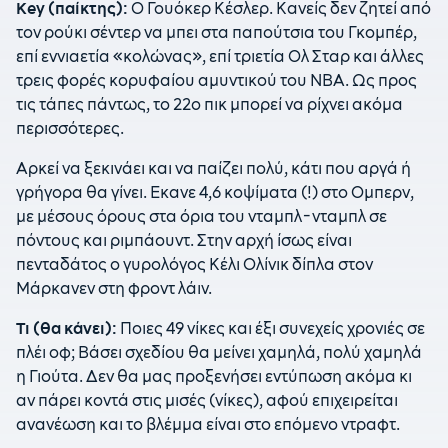
Key (παίκτης):
Ο Γουόκερ Κέσλερ. Κανείς δεν ζητεί από
τον ρούκι σέντερ να μπει στα παπούτσια του Γκομπέρ,
επί εννιαετία «κολώνας», επί τριετία Ολ Σταρ και άλλες
τρεις φορές κορυφαίου αμυντικού του ΝΒΑ. Ως προς
τις τάπες πάντως, το 22ο πικ μπορεί να ρίχνει ακόμα
περισσότερες.
Αρκεί να ξεκινάει και να παίζει πολύ, κάτι που αργά ή
γρήγορα θα γίνει. Εκανε 4,6 κοψίματα (!) στο Ομπερν,
με μέσους όρους στα όρια του νταμπλ-νταμπλ σε
πόντους και ριμπάουντ. Στην αρχή ίσως είναι
πενταδάτος ο γυρολόγος Κέλι Ολίνικ δίπλα στον
Μάρκανεν στη φροντ λάιν.
Τι (θα κάνει):
Ποιες 49 νίκες και έξι συνεχείς χρονιές σε
πλέι οφ; Βάσει σχεδίου θα μείνει χαμηλά, πολύ χαμηλά
η Γιούτα. Δεν θα μας προξενήσει εντύπωση ακόμα κι
αν πάρει κοντά στις μισές (νίκες), αφού επιχειρείται
ανανέωση και το βλέμμα είναι στο επόμενο ντραφτ.