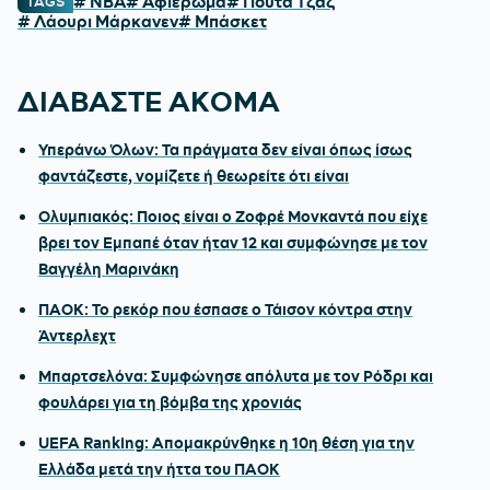
# NBA
# Αφιέρωμα
# Γιούτα Τζαζ
TAGS
# Λάουρι Μάρκανεν
# Μπάσκετ
ΔΙΑΒΑΣΤΕ ΑΚΟΜΑ
Υπεράνω Όλων: Τα πράγματα δεν είναι όπως ίσως
φαντάζεστε, νομίζετε ή θεωρείτε ότι είναι
Ολυμπιακός: Ποιος είναι ο Ζοφρέ Μονκαντά που είχε
βρει τον Εμπαπέ όταν ήταν 12 και συμφώνησε με τον
Βαγγέλη Μαρινάκη
ΠΑΟΚ: Το ρεκόρ που έσπασε ο Τάισον κόντρα στην
Άντερλεχτ
Μπαρτσελόνα: Συμφώνησε απόλυτα με τον Ρόδρι και
φουλάρει για τη βόμβα της χρονιάς
UEFA Ranking: Απομακρύνθηκε η 10η θέση για την
Ελλάδα μετά την ήττα του ΠΑΟΚ