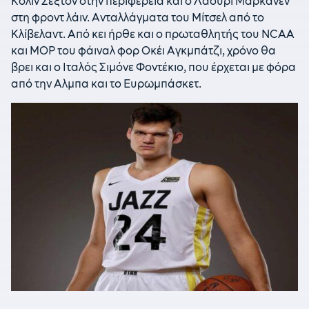
Κόλιν Σέξτον στην περιφέρεια και ο Λάουρι Μάρκανεν
στη φροντ λάιν. Ανταλλάγματα του Μίτσελ από το
Κλίβελαντ. Από κει ήρθε και ο πρωταθλητής του NCAA
και ΜOP του φάιναλ φορ Οκέι Αγκμπάτζι, χρόνο θα
βρει και ο Ιταλός Σιμόνε Φοντέκιο, που έρχεται με φόρα
από την Αλμπα και το Ευρωμπάσκετ.