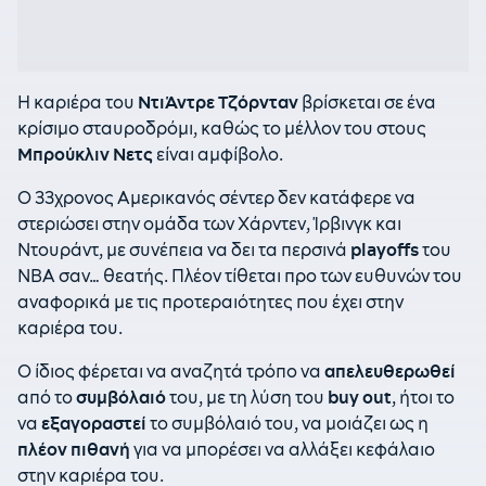
Η καριέρα του
ΝτιΆντρε Τζόρνταν
βρίσκεται σε ένα
κρίσιμο σταυροδρόμι, καθώς το μέλλον του στους
Μπρούκλιν Νετς
είναι αμφίβολο.
Ο 33χρονος Αμερικανός σέντερ δεν κατάφερε να
στεριώσει στην ομάδα των Χάρντεν, Ίρβινγκ και
Ντουράντ, με συνέπεια να δει τα περσινά
playoffs
του
NBA σαν… θεατής. Π
λέον τίθεται προ των ευθυνών του
αναφορικά με τις προτεραιότητες που έχει στην
καριέρα του.
Ο ίδιος φέρεται να αναζητά
τρόπο να
απελευθερωθεί
από το
συμβόλαιό
του, με τη λύση του
buy out
, ήτοι το
να
εξαγοραστεί
το συμβόλαιό του, να μοιάζει ως η
πλέον πιθανή
για να μπορέσει να αλλάξει κεφάλαιο
στην καριέρα του.