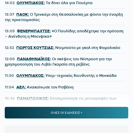
14:02
ΟΛΥΜΠΙΑΚΟΣ:
Τα δίνει όλα για Πουέρτα
13:37
ΠΑΟΚ:
Ο Τρινκιέρι στη Θεσσαλονίκη με φόντο την έναρξη
της προετοιμασίας
13:05
ΦΕΝΕΡΜΠΑΧΤΣΕ:
«Ο Παυλίδης αποδέχτηκε την πρόταση
– Ανένδοτη η Μπενφίκα»
12:32
ΓΙΩΡΓΟΣ ΚΟΥΤΣΙΑΣ:
Ντεμπούτο με γκολ στη Φαμαλικάο
12:00
ΠΑΝΑΘΗΝΑΪΚΟΣ:
Οι σκέψεις του Νίστρουπ για την
χρησιμοποίηση του Λιβάι Γκαρσία στη ρεβάνς
11:30
ΟΛΥΜΠΙΑΚΟΣ:
Υπερ-τεχνικός διευθυντής ο Μονκάδα
11:04
ΑΕΛ:
Ανακοίνωσε τον Ρισβάνη
10:36
ΠΑΝΑΙΤΩΛΙΚΟΣ:
Επισημοποίησε τις μεταγραφές των
Νακάμπα και Τζενεπό
ΟΛΕΣ ΟΙ ΕΙΔΗΣΕΙΣ >
10:04
ΗΡΑΚΛΗΣ:
Κίνηση για Νταμ Γκείγ
09:32
ΟΦΗ:
Δουλειά ενόψει ΑΕΚ