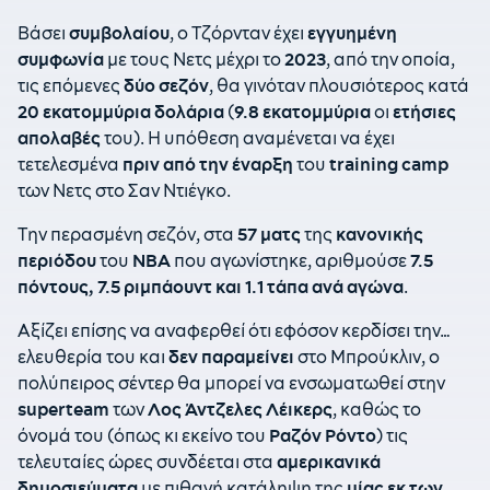
Βάσει
συμβολαίου
, ο Τζόρνταν έχει
εγγυημένη
συμφωνία
με τους Νετς μέχρι το
2023
, από την οποία,
τις επόμενες
δύο σεζόν
, θα γινόταν πλουσιότερος κατά
20 εκατομμύρια δολάρια
(
9.8 εκατομμύρια
οι
ετήσιες
απολαβές
του).
H υπόθεση αναμένεται να έχει
τετελεσμένα
πριν από την έναρξη
του
training camp
των Νετς στο Σαν Ντιέγκο.
Την περασμένη σεζόν, στα
57 ματς
της
κανονικής
περιόδου
του
NBA
που αγωνίστηκε, αριθμούσε
7.5
πόντους, 7.5 ριμπάουντ και 1.1 τάπα ανά αγώνα
.
Αξίζει επίσης να αναφερθεί ότι εφόσον κερδίσει την…
ελευθερία του και
δεν παραμείνει
στο Μπρούκλιν, ο
πολύπειρος σέντερ θα μπορεί να ενσωματωθεί στην
superteam
των
Λος Άντζελες Λέικερς
, καθώς το
όνομά του (όπως κι εκείνο του
Ραζόν Ρόντο
) τις
τελευταίες ώρες συνδέεται στα
αμερικανικά
δημοσιεύματα
με πιθανή κατάληψη της
μίας εκ των