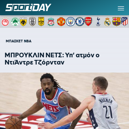
ΜΠΑΣΚΕΤ
NBA
ΜΠΡΟΥΚΛΙΝ ΝΕΤΣ: Υπ' ατμόν ο
ΝτιΆντρε Τζόρνταν