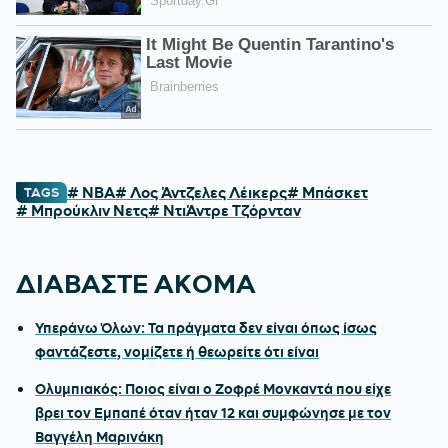
# NBA
# Λος Άντζελες Λέικερς
# Μπάσκετ
TAGS
# Μπρούκλιν Νετς
# ΝτιΆντρε Τζόρνταν
ΔΙΑΒΑΣΤΕ ΑΚΟΜΑ
Υπεράνω Όλων: Τα πράγματα δεν είναι όπως ίσως
φαντάζεστε, νομίζετε ή θεωρείτε ότι είναι
Ολυμπιακός: Ποιος είναι ο Ζοφρέ Μονκαντά που είχε
βρει τον Εμπαπέ όταν ήταν 12 και συμφώνησε με τον
Βαγγέλη Μαρινάκη