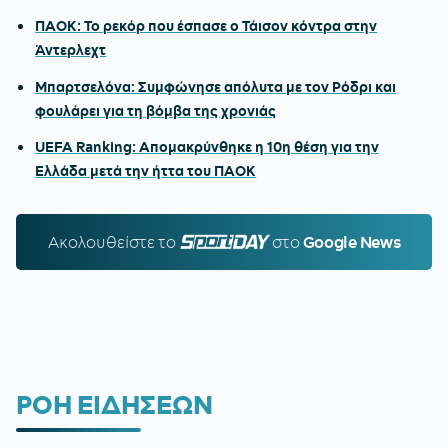
ΠΑΟΚ: Το ρεκόρ που έσπασε ο Τάισον κόντρα στην
Άντερλεχτ
Μπαρτσελόνα: Συμφώνησε απόλυτα με τον Ρόδρι και
φουλάρει για τη βόμβα της χρονιάς
UEFA Ranking: Απομακρύνθηκε η 10η θέση για την
Ελλάδα μετά την ήττα του ΠΑΟΚ
Ακολουθείστε τo
SPORTDAY.GR
στο
Google News
ΡΟΗ ΕΙΔΗΣΕΩΝ