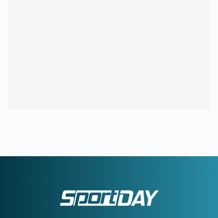
09:00
ΑΘΛΗΤΙΚΕΣ ΜΕΤΑΔΟΣΕΙΣ:
Πού θα δείτε τα φιλικά που
δίνουν ΑΕΚ και Άρης
08:30
ΠΑΝΑΘΗΝΑΪΚΟΣ AKTOR:
Τα «πράσινα» συμβόλαια και
ο Σλούκας
08:00
ΚΑΙΡΟΣ:
Εξασθενούν οι άνεμοι και... πάμε για 38άρια!
00:26
ΠΑΟΚ:
Το 'χει ξαναπάθει, αλλά τώρα έσπασε κάθε
αρνητικό ρεκόρ
00:13
ΣΠΟΥΔΑΙΟΣ ΧΑΤΖΗΓΙΟΒΑΝΗΣ:
Κάλυψε το ποσό που
χρειαζόταν για ένα μικρό παιδί που δίνει μάχη με τον καρκίνο
23:56
Δημοπρατείται η μπάλα των ιστορικών γκολ του
Μαραντόνα επί της Αγγλίας στο Μουντιάλ 1986
23:33
ΜΕΓΑ-ΠΥΡΚΑΓΙΑ ΣΤΗΝ ΑΤΤΙΚΟΒΟΙΩΤΙΑ:
55% της
έκτασης κάηκε σε δύο νύχτες!
23:27
ΦΡΑΝΣΙΣΚΟ:
Η ανάρτηση του Γάλλου περί ανθρωπιάς
22:57
ΚΥΠΕΛΛΟ ΕΛΛΑΔΑΣ:
Αυτό είναι το πρόγραμμα του
δεύτερου προκριματικού γύρου