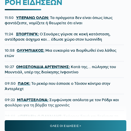
ΡΟΗ ΕΙΔΗΣΕΩΝ
11:50
ΥΠΕΡΑΝΩ ΟΛΩΝ:
Τα πράγματα δεν είναι όπως ίσως
φαντάζεστε, νομίζετε ή θεωρείτε ότι είναι
11:24
ΣΠΟΡΤΙΝΓΚ:
Ο Σουάρες γύρισε σε κακή κατάσταση,
αντέδρασε άσχημα και... έδωσε χώρο στον Ιωαννίδη
10:58
ΟΛΥΜΠΙΑΚΟΣ:
Μια ευκαιρία να διορθωθεί ένα λάθος
ετών
10:27
ΟΜΟΣΠΟΝΔΙΑ ΑΡΓΕΝΤΙΝΗΣ:
Κατά της... πώλησης του
Μουντιάλ, υπέρ της διοίκησης Ινφαντίνο
09:50
ΠΑΟΚ:
Το ρεκόρ που έσπασε ο Τάισον κόντρα στην
Άντερλεχτ
09:22
ΜΠΑΡΤΣΕΛΟΝΑ:
Συμφώνησε απόλυτα με τον Ρόδρι και
φουλάρει για τη βόμβα της χρονιάς
08:55
«ΠΕΤΑΕΙ» Ο ΠΑΥΛΙΔΗΣ:
Σκόραρε ξανά και ξεκίνησε τη
σεζόν με πέντε γκολ σε τρία ματς
ΟΛΕΣ ΟΙ ΕΙΔΗΣΕΙΣ >