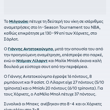
Το
Μιλγουόκι
πέτυχε τη δεύτερή του νίκη σε ισάριθμες
αναμετρήσεις στο In-Season Tournament του NBA,
καθώς επικράτησε με 130-99 επί των Χόρνετς, στο
Σάρλοτ.
Ο
Γιάννης Αντετοκούνμπο
, μετά την απουσία του από
την προηγούμενη αναμέτρηση, επέστρεψε στο παρκέ,
ενώ οι
Ντέμιαν Λίλαρντ
και Μαλίκ Μπίσλι έκανα καλή
δουλειά με εύστοχα σουτ από την περιφέρεια.
Ο Γιάννης Αντετοκούνμπο έγραψε 16 πόντους, 8
ριμπάουντ και 9 ασίστ. Ο Λίλαρντ είχε 27 πόντους (5/10
τρίποντα) και ο Μπίσλι 20 πόντους (6/10 τρίποντα). Για
τους Χόρνετς, ο ΛαΜέλο Μπολ πέτυχε 37 πόντους.
Συνολικά οι Μπακς ανέβηκαν στο 8-4 και οι Χόρνετς
είναι πλέον στο 3-8.