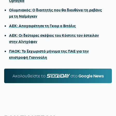
Ορτέγκα
Ολυμπιακός: Ο διαιτητής που θα διευθύνει τη ρεβάνς
με τη Ναϊμέγκεν
ΑΕΚ: Αποχαιρέτησε τη Γκιορ ο Βιτάλις
ΑΕΚ: Οι δεύτερες σκέψεις του Κόστιτς τον έστειλαν
στην Αϊντχόφεν
ΠΑΟΚ: Το ξεχωριστό μήνυμα της ΠΑΕ για την
επιστροφή Γιαννούλη
Ακολουθείστε τo
SPORTDAY.GR
στο
Google News