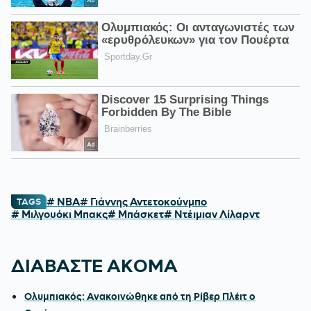
# NBA
# Γιάννης Αντετοκούνμπο
TAGS
# Μιλγουόκι Μπακς
# Μπάσκετ
# Ντέιμιαν Λίλαρντ
ΔΙΑΒΑΣΤΕ ΑΚΟΜΑ
Ολυμπιακός: Ανακοινώθηκε από τη Ρίβερ Πλέιτ ο