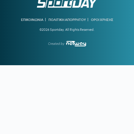
22:04
ΜΠΑΡΤΣΕΛΟΝΑ:
Ο Ρόντρι είναι έτοιμος να «ντυθεί
μπλαουγκράνα»
|
|
ΕΠΙΚΟΙΝΩΝΙΑ
ΠΟΛΙΤΙΚΗ ΑΠΟΡΡΗΤΟΥ
ΟΡΟΙ ΧΡΗΣΗΣ
21:54
ΑΡΗΣ:
Οικονομική στήριξη της ΚΑΕ στους πληγέντες από
©2026 Sportday. All Rights Reserved.
τις πυρκαγιές
21:46
ΟΡΙΣΤΙΚΗ ΣΥΜΦΩΝΙΑ:
Ο Βινίσιους μένει στη Ρεάλ
Created by
Μαδρίτης έως το 2032
21:21
ΟΛΥΜΠΙΑΚΟΣ:
Ο διαιτητής που θα διευθύνει τη ρεβάνς
με τη Ναϊμέγκεν