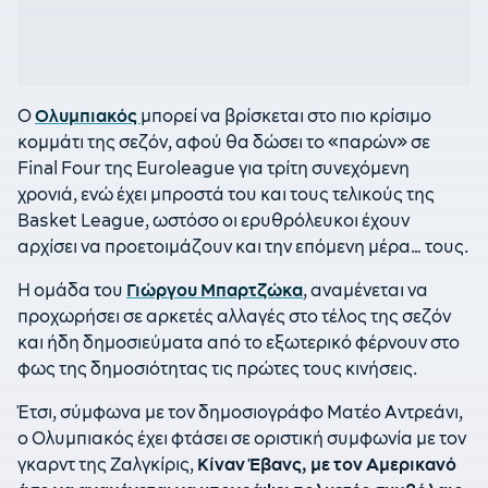
Ο
Ολυμπιακός
μπορεί να βρίσκεται στο πιο κρίσιμο
κομμάτι της σεζόν, αφού θα δώσει το «παρών» σε
Final Four της Euroleague για τρίτη συνεχόμενη
χρονιά, ενώ έχει μπροστά του και τους τελικούς της
Basket League, ωστόσο οι ερυθρόλευκοι έχουν
αρχίσει να προετοιμάζουν και την επόμενη μέρα… τους.
Η ομάδα του
Γιώργου Μπαρτζώκα
, αναμένεται να
προχωρήσει σε αρκετές αλλαγές στο τέλος της σεζόν
και ήδη δημοσιεύματα από το εξωτερικό φέρνουν στο
φως της δημοσιότητας τις πρώτες τους κινήσεις.
Έτσι, σύμφωνα με τον δημοσιογράφο Ματέο Αντρεάνι,
ο Ολυμπιακός έχει φτάσει σε οριστική συμφωνία με τον
γκαρντ της Ζαλγκίρις,
Κίναν Έβανς, με τον Αμερικανό