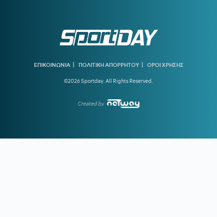
19:13
ΓΙΑΝΝΑΚΟΠΟΥΛΟΣ:
«Ο κόσμος θα λέει ότι κάνω πλάκα,
αλλά έκανα μια πολύ σοβαρή πρόταση φέτος για τον Γιόκιτς -
Αν δεν τον υπογράψω δε φεύγω από τον Παναθηναϊκό»
18:49
ΑΕΚ:
Αυτή είναι η νέα φανέλα - Σε ποιο ματς θα φορεθεί
για πρώτη φορά
|
|
ΕΠΙΚΟΙΝΩΝΙΑ
ΠΟΛΙΤΙΚΗ ΑΠΟΡΡΗΤΟΥ
ΟΡΟΙ ΧΡΗΣΗΣ
18:39
ΜΕΝΤΙΛΙΜΠΑΡ:
«Δουλέψαμε πολύ για την πρόκριση»
©2026 Sportday. All Rights Reserved.
18:33
ΟΦΗ ΜΕΤΑΓΡΑΦΕΣ:
Ανακοινώθηκε ο Ντίκμαν
Created by
18:19
ΕΛ ΚΑΜΠΙ:
«Έχουμε τα όπλα μας και θα τα
χρησιμοποιήσουμε»
18:00
ΣΑΝ ΣΗΜΕΡΑ - ΣΑΜΠΑΝ ΤΕΡΣΤΕΝΑ:
Ο νεότερος χρυσός
ολυμπιονίκης της πάλης έχει πολλές πατρίδες