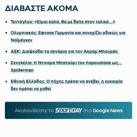
ΔΙΑΒΑΣΤΕ ΑΚΟΜΑ
Τεντόγλου: «Είμαι καλά, θα με δείτε στον τελικό...»
Ολυμπιακός: Εφτασε Γερμανία και συνεχίζει οδικώς για
Ναϊμέγκεν
ΑΕΚ: Διαψεύδει τα σενάρια για τον Ακράμ Μπουράς
Σενγκέλια: Η Ντιναμό Μπατούμι τον παρουσίασε ως...
Spiderman
Εθνική Ελλάδος: Ο πήχης πρέπει να ανέβει, η ευκαιρία
δεν πρέπει να χαθεί
Ακολουθείστε τo
SPORTDAY.GR
στο
Google News