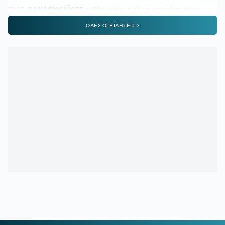
21:07
ΠΑΝΑΘΗΝΑΪΚΟΣ:
Ο Νίστρουπ, η πίεση, οι στόχοι και το...
plan b χωρίς Ευρώπη
ΟΛΕΣ ΟΙ ΕΙΔΗΣΕΙΣ >
21:06
ΑΡΣΕΝΑΛ:
Οι δηλώσεις ενθουσιασμού του Αρτέτα προς
τον Τζόλη
21:00
Υπεγράφη από τον Ευ. Τουρνά η επαύξηση των ωρών
απασχόλησης των εποχικών πυροσβεστών
20:41
ΥΠΕΡΑΝΩ ΟΛΩΝ:
Οι αφίξεις και οι αποχωρήσεις που θα
γίνουν ή δεν θα γίνουν θα επηρεάσουν όλη την χρονιά
20:30
ΜΟΥΡΙΝΙΟ ΓΙΑ ΓΚΟΥΑΡΔΙΟΛΑ:
«Το διάλειμμα σημαίνει
αδυναμία, θα ξεκουραστώ όταν πεθάνω»
20:29
ΜΑΝΤΣΕΣΤΕΡ ΣΙΤΙ:
270 εκατομμύρια για τους
αντικαταστάτες του Ρόντρι
20:11
ΦΑΝ ΝΤΡΟΝΓΚΕΛΕΝ:
«Με τον καιρό θα βρούμε τη χημεία
μας, θα τα δώσουμε όλα για την πρόκριση»
19:32
ΠΑΝΑΘΗΝΑΪΚΟΣ:
Τι είπε ο Νίστρουπ για Λιβάι Γκαρσία,
Ντέσερς και Τετέι - Μπορούν να παίξουν στη ρεβάνς;