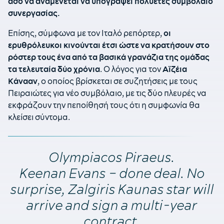
άσο να αναμένεται να υπογράψει πολυετές συμβόλαιο
συνεργασίας.
Επίσης, σύμφωνα με τον Ιταλό ρεπόρτερ,
οι
ερυθρόλευκοι κινούνται έτσι ώστε να κρατήσουν στο
ρόστερ τους ένα από τα βασικά γρανάζια της ομάδας
τα τελευταία δύο χρόνια
. Ο λόγος για τον
Αϊζέια
Κάνααν
, ο οποίος βρίσκεται σε συζητήσεις με τους
Πειραιώτες για νέο συμβόλαιο, με τις δύο πλευρές να
εκφράζουν την πεποίθησή τους ότι η συμφωνία θα
κλείσει σύντομα.
Olympiacos Piraeus.
Keenan Evans – done deal. No
surprise, Zalgiris Kaunas star will
arrive and sign a multi-year
contract.