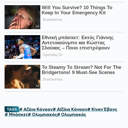
# Αζάια Κάνααν
# Αϊζάια Κάνααν
# Κίναν Έβανς
TAGS
# Μπάσκετ
# Ολυμπιακός
# Ολυμπιακός