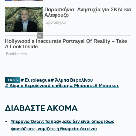
# Euroleague
# Άλμπα Βερολίνου
TAGS
# Άλμπα Βερολίνου
# επίθεση
# Μπάσκετ
# Μπάσκετ
ΔΙΑΒΑΣΤΕ ΑΚΟΜΑ
Υπεράνω Όλων: Τα πράγματα δεν είναι όπως ίσως
φαντάζεστε, νομίζετε ή θεωρείτε ότι είναι