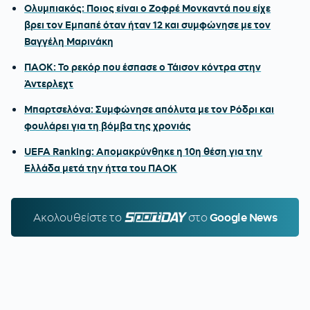
Ολυμπιακός: Ποιος είναι ο Ζοφρέ Μονκαντά που είχε
βρει τον Εμπαπέ όταν ήταν 12 και συμφώνησε με τον
Βαγγέλη Μαρινάκη
ΠΑΟΚ: Το ρεκόρ που έσπασε ο Τάισον κόντρα στην
Άντερλεχτ
Μπαρτσελόνα: Συμφώνησε απόλυτα με τον Ρόδρι και
φουλάρει για τη βόμβα της χρονιάς
UEFA Ranking: Απομακρύνθηκε η 10η θέση για την
Ελλάδα μετά την ήττα του ΠΑΟΚ
Ακολουθείστε τo
SPORTDAY.GR
στο
Google News