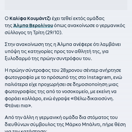
Ο
Καλίφα Κουμάντζι
έχει τεθεί εκτός ομάδας
της
Άλμπα Βερολίνου
όπως ανακοίνωσε ο γερμανικός
σύλλογος τη Τρίτη (29/10).
Στην ανακοίνωση της η Άλμπα ανέφερε ότι λαμβάνει
υπόψη τις κατηγορίες προς τον αθλητή της, για
ξυλοδαρμό της πρώην συντρόφου του.
Η πρώην σύντροφος του 28χρονου σέντερ ανήρτησε
φωτογραφία με το πρόσωπό της στο Instagram, ενώ
παλιότερα είχε προχωρήσει σε δημοσιοποίηση μιας
φωτογραφίας της από το νοσοκομείο, με εκείνη να
φοράει κολλάρο, ενώ έγραψε «Θέλω δικαιοσύνη.
Φτάνει πια».
Από την άλλη η γερμανική ομάδα δια στόματος του
διευθύνων σύμβουλος της Μάρκο Μπάλντι, πήρε θέση
για την κατάσταση: