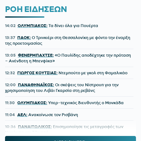
ΡΟΗ ΕΙΔΗΣΕΩΝ
14:02
ΟΛΥΜΠΙΑΚΟΣ:
Τα δίνει όλα για Πουέρτα
13:37
ΠΑΟΚ:
Ο Τρινκιέρι στη Θεσσαλονίκη με φόντο την έναρξη
της προετοιμασίας
13:05
ΦΕΝΕΡΜΠΑΧΤΣΕ:
«Ο Παυλίδης αποδέχτηκε την πρόταση
– Ανένδοτη η Μπενφίκα»
12:32
ΓΙΩΡΓΟΣ ΚΟΥΤΣΙΑΣ:
Ντεμπούτο με γκολ στη Φαμαλικάο
12:00
ΠΑΝΑΘΗΝΑΪΚΟΣ:
Οι σκέψεις του Νίστρουπ για την
χρησιμοποίηση του Λιβάι Γκαρσία στη ρεβάνς
11:30
ΟΛΥΜΠΙΑΚΟΣ:
Υπερ-τεχνικός διευθυντής ο Μονκάδα
11:04
ΑΕΛ:
Ανακοίνωσε τον Ρισβάνη
10:36
ΠΑΝΑΙΤΩΛΙΚΟΣ:
Επισημοποίησε τις μεταγραφές των
Νακάμπα και Τζενεπό