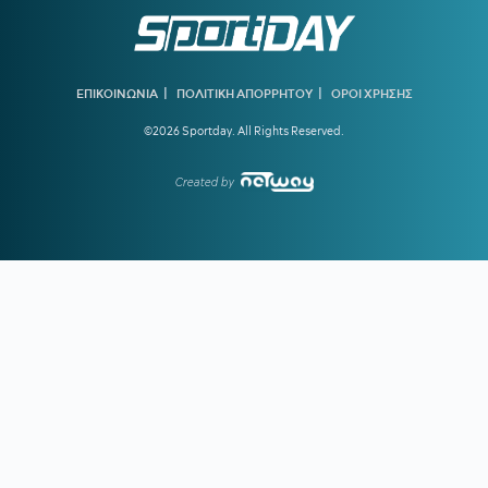
23:27
ΦΡΑΝΣΙΣΚΟ:
Η ανάρτηση του Γάλλου περί ανθρωπιάς
22:57
ΚΥΠΕΛΛΟ ΕΛΛΑΔΑΣ:
Αυτό είναι το πρόγραμμα του
δεύτερου προκριματικού γύρου
|
|
ΕΠΙΚΟΙΝΩΝΙΑ
ΠΟΛΙΤΙΚΗ ΑΠΟΡΡΗΤΟΥ
ΟΡΟΙ ΧΡΗΣΗΣ
22:36
ΠΑΓΚΟΣΜΙΟ Κ20:
Πανελλήνιο ρεκόρ η Μπακογιάννη
©2026 Sportday. All Rights Reserved.
Created by