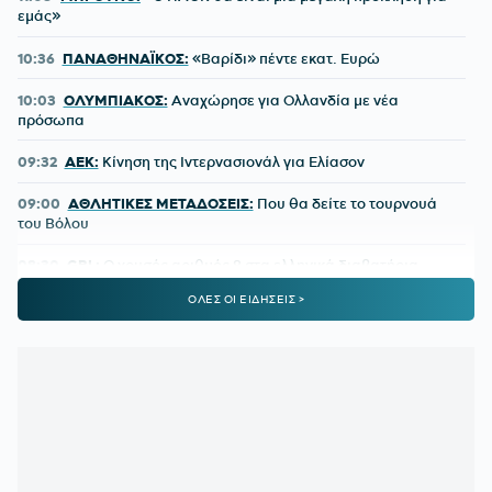
εμάς»
10:36
ΠΑΝΑΘΗΝΑΪΚΟΣ:
«Βαρίδι» πέντε εκατ. Ευρώ
10:03
ΟΛΥΜΠΙΑΚΟΣ:
Αναχώρησε για Ολλανδία με νέα
πρόσωπα
09:32
ΑΕΚ:
Κίνηση της Ιντερνασιονάλ για Ελίασον
09:00
ΑΘΛΗΤΙΚΕΣ ΜΕΤΑΔΟΣΕΙΣ:
Που θα δείτε το τουρνουά
του Βόλου
08:30
GBL:
O χρυσός αριθμός 8 στα ελληνικά διαβατήρια
ΟΛΕΣ ΟΙ ΕΙΔΗΣΕΙΣ >
08:00
ΚΑΙΡΟΣ:
Χτυπάει 40άρια!
00:16
ΠΑΟΚ:
Τα δεδομένα για Κωνσταντέλια και το
ενδιαφέρον της Ντόρτμουντ
23:51
ΑΕΚ:
Η παρακάμερα του φιλικού με την Athens Kallithea
και οι συγκινητικές στιγμές
23:34
ΑΕΚ:
Ο λόγος που δεν αγωνίστηκε κόντρα στην Athens