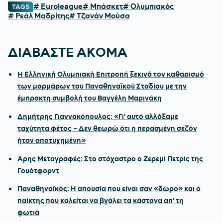
# Euroleague
# Μπάσκετ
# Ολυμπιακός
TAGS
# Ρεάλ Μαδρίτης
# Τζανάν Μούσα
ΔΙΑΒΑΣΤΕ ΑΚΟΜΑ
Η Ελληνική Ολυμπιακή Επιτροπή ξεκινά τον καθαρισμό
των μαρμάρων του Παναθηναϊκού Σταδίου με την
έμπρακτη συμβολή του Βαγγέλη Μαρινάκη
Δημήτρης Γιαννακόπουλος: «Γι' αυτό αλλάξαμε
ταχύτητα φέτος - Δεν θεωρώ ότι η περασμένη σεζόν
ήταν αποτυχημένη»
Αρης Μεταγραφές: Στο στόχαστρο ο Ζερεμί Πετρίς της
Γουότφορντ
Παναθηναϊκός: Η απουσία που είναι σαν «δώρο» και ο
παίκτης που καλείται να βγάλει τα κάστανα απ' τη
φωτιά