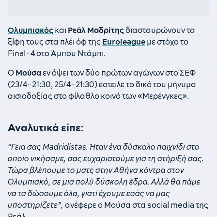
Ολυμπιακός
και
Ρεάλ Μαδρίτης
διασταυρώνουν τα
ξίφη τους στα πλέι όφ της
Euroleague
με στόχο το
Final-4 στο Άμπου Ντάμπι.
Ο
Μούσα
εν όψει των δύο πρώτων αγώνων στο ΣΕΦ
(23/4-21:30, 25/4-21:30) έστειλε το δικό του μήνυμα
αισιοδοξίας στο φίλαθλο κοινό των «Μερένγκες».
Αναλυτικά είπε:
“Γεια σας Madridistas. Ήταν ένα δύσκολο παιχνίδι στο
οποίο νικήσαμε, σας ευχαριστούμε για τη στήριξή σας.
Τώρα βλέπουμε το ματς στην Αθήνα κόντρα στον
Ολυμπιακό, σε μια πολύ δύσκολη έδρα. Αλλά θα πάμε
να τα δώσουμε όλα, γιατί έχουμε εσάς να μας
υποστηρίζετε”,
ανέφερε ο Μούσα στα social media της
Ρεάλ.