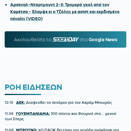
Άρσεναλ-Ντόρτμουντ 2-3: Τρομερό γκολ από τον
Καρέτσα - Έλαμψε κι ο Τζόλης με ασίστ και κερδισμένο
πέναλτι (VIDEO)
Ακολουθείστε τo
SPORTDAY.GR
στο
Google News
ΡΟΗ ΕΙΔΗΣΕΩΝ
12:10
ΑΕΚ:
Διαψεύδει τα σενάρια για τον Ακράμ Μπουράς
11:38
ΓΟΥΕΜΠΑΝΙΑΜΑ:
100 πόντοι και Φουρνιέ στο... μενού
των Σπερς
11:08
ΜΠΡΟΥΝΟ:
«Ο ΠΑΟΚ θα είναι μια μεγάλη πρόκληση για