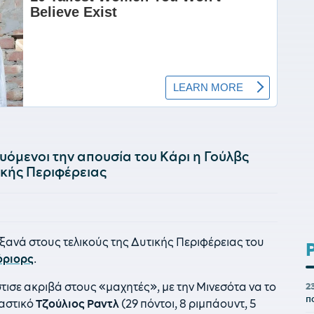
υόμενοι την απουσία του Κάρι η Γούλβς
ικής Περιφέρειας
 ξανά στους τελικούς της Δυτικής Περιφέρειας του
όριορς
.
τισε ακριβά στους «μαχητές», με την Μινεσότα να το
2
π
ταστικό
Τζούλιος Ραντλ
(29 πόντοι, 8 ριμπάουντ, 5