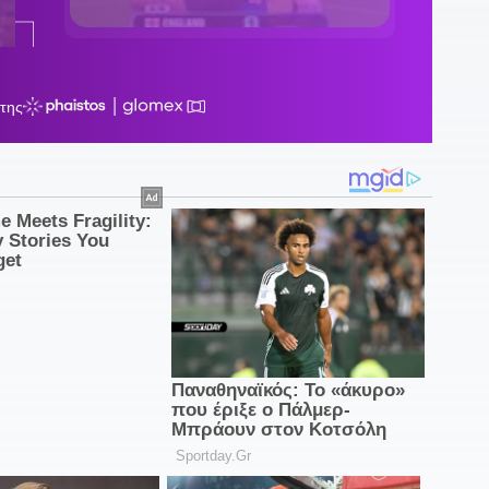
1
δ
1
κ
1
ν
π