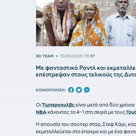
•
SD TEAM
15/05/2025
|
11:37
Με φανταστικό Ραντλ και εκμεταλλε
επέστρεψαν στους τελικούς της Δυτ
ΚΟΙΝΟΠΟΙΗΣΗ:
Οι
Τίμπεργουλβς
είναι μετά από δύο χρόνια
NBA
κάνοντας το 4-1 στη σειρά με τους
Γου
Η απουσία του σούπερ σταρ, Στεφ Κάρι, κόσ
εκμεταλλεύεται στο έπακρο και με ένα φαν