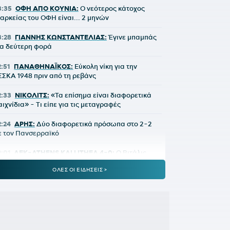
3:35
ΟΦΗ ΑΠΟ ΚΟΥΝΙΑ:
Ο νεότερος κάτοχος
ιαρκείας του ΟΦΗ είναι... 2 μηνών
3:28
ΓΙΑΝΝΗΣ ΚΩΝΣΤΑΝΤΕΛΙΑΣ:
Έγινε μπαμπάς
ια δεύτερη φορά
2:51
ΠΑΝΑΘΗΝΑΪΚΟΣ:
Εύκολη νίκη για την
ΣΣΚΑ 1948 πριν από τη ρεβάνς
2:33
ΝΙΚΟΛΙΤΣ:
«Τα επίσημα είναι διαφορετικά
αιχνίδια» - Τι είπε για τις μεταγραφές
2:24
ΑΡΗΣ:
Δύο διαφορετικά πρόσωπα στο 2-2
ε τον Πανσερραϊκό
2:01
ΑΕΚ-ATHENS KALLITHEA 4-0:
Ο Βιτάλις
κόραρε στο ντεμπούτο του και ο Γκατσίνοβιτς...
ΟΛΕΣ ΟΙ ΕΙΔΗΣΕΙΣ >
παθε Γιόβιτς
:21
ΑΕΚ:
Αποδοκιμάστηκε ο Αγγελόπουλος στην
Allwyn Arena»
:11
ΟΦΗ:
Τρέλα του κόσμου για το Σούπερ Καπ