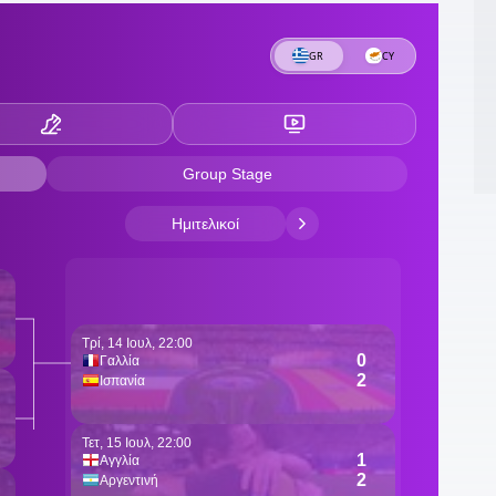
2
π
2
2
ε
Ο
1
γ
1
ε
1
Μ
1
γ
χ
1
σ