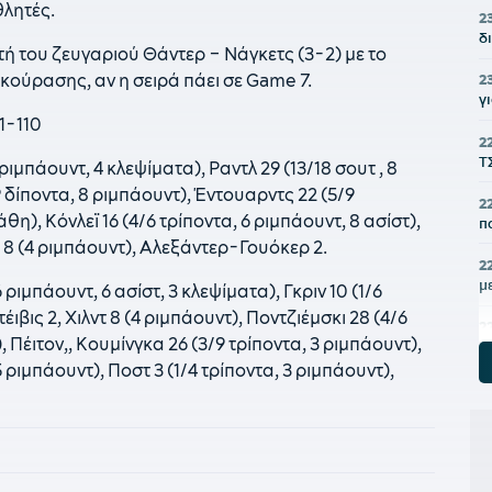
θλητές.
2
δ
τή του ζευγαριού Θάντερ – Νάγκετς (3-2) με το
εκούρασης, αν η σειρά πάει σε Game 7.
2
γ
1-110
2
Τ
ριμπάουντ, 4 κλεψίματα), Ραντλ 29 (13/18 σουτ , 8
9 δίποντα, 8 ριμπάουντ), Έντουαρντς 22 (5/9
2
άθη), Κόνλεϊ 16 (4/6 τρίποντα, 6 ριμπάουντ, 8 ασίστ),
π
ντ 8 (4 ριμπάουντ), Αλεξάντερ-Γουόκερ 2.
2
μ
 ριμπάουντ, 6 ασίστ, 3 κλεψίματα), Γκριν 10 (1/6
ιβις 2, Χιλντ 8 (4 ριμπάουντ), Ποντζιέμσκι 28 (4/6
2
, Πέιτον,, Κουμίνγκα 26 (3/9 τρίποντα, 3 ριμπάουντ),
σ
έ
5 ριμπάουντ), Ποστ 3 (1/4 τρίποντα, 3 ριμπάουντ),
21
«
21