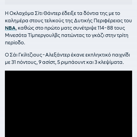
Η Οκλαχόμα Σίτι Θάντερ έδειξε τα δόντια της με το
καλημέρα στους τελικούς της Δυτικής Περιφέρειας του
ΝΒΑ
, καθώς στο πρώτο ματς συνέτριψε 114-88 τους
Μινεσότα Τίμπεργουλβς πατώντας το γκάζι στην τρίτη
περίοδο.
Ο Σάι Γκίλτζιους-Αλεξάντερ έκανε εκπληκτικό παιχνίδι
με 31 πόντους, 9 ασίστ, 5 ριμπάουντ και 3 κλεψίματα.