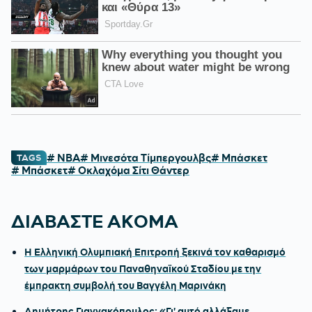
# NBA
# Μινεσότα Τίμπεργουλβς
# Μπάσκετ
TAGS
# Μπάσκετ
# Οκλαχόμα Σίτι Θάντερ
ΔΙΑΒΑΣΤΕ ΑΚΟΜΑ
Η Ελληνική Ολυμπιακή Επιτροπή ξεκινά τον καθαρισμό
των μαρμάρων του Παναθηναϊκού Σταδίου με την
έμπρακτη συμβολή του Βαγγέλη Μαρινάκη
Δημήτρης Γιαννακόπουλος: «Γι' αυτό αλλάξαμε