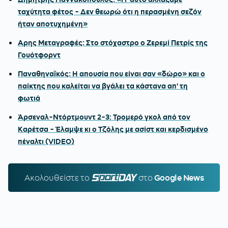
ταχύτητα φέτος - Δεν θεωρώ ότι η περασμένη σεζόν
ήταν αποτυχημένη»
Αρης Μεταγραφές: Στο στόχαστρο ο Ζερεμί Πετρίς της
Γουότφορντ
Παναθηναϊκός: Η απουσία που είναι σαν «δώρο» και ο
παίκτης που καλείται να βγάλει τα κάστανα απ' τη
φωτιά
Άρσεναλ-Ντόρτμουντ 2-3: Τρομερό γκολ από τον
Καρέτσα - Έλαμψε κι ο Τζόλης με ασίστ και κερδισμένο
πέναλτι (VIDEO)
Ακολουθείστε τo
SPORTDAY.GR
στο
Google News