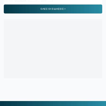
08:00
ΚΑΙΡΟΣ:
Χτυπάει 40άρια!
ΟΛΕΣ ΟΙ ΕΙΔΗΣΕΙΣ >
00:16
ΠΑΟΚ:
Τα δεδομένα για Κωνσταντέλια και το
ενδιαφέρον της Ντόρτμουντ
23:51
ΑΕΚ:
Η παρακάμερα του φιλικού με την Athens Kallithea
και οι συγκινητικές στιγμές
23:34
ΑΕΚ:
Ο λόγος που δεν αγωνίστηκε κόντρα στην Athens
Kallithea ο Μαρίν
23:04
ΣΥΝΤΕΤΡΙΜΜΕΝΟΣ ΛΙΟΝΕΛ ΜΕΣΙ:
Είπε το «τελευταίο
αντίο» στον πατέρα του
22:00
ΠΑΟΚ:
Η πρώτη προπόνηση του Γιαννούλη
21:44
ΟΦΗ:
Στην τελική ευθεία η μεταγραφή του 17χρονου
Κωνσταντίνου Παπαδάκη
21:16
ΕΥΡΩΠΑΪΚΟ ΚΟΛΥΜΒΗΣΗΣ:
Πρεμιέρα με 13 ελληνικές
συμμετοχές
20:41
ΔΗΜΗΤΡΗΣ ΓΙΑΝΝΑΚΟΠΟΥΛΟΣ:
Πότε θα αποχωρήσει
από τον Παναθηναϊκό - Τι απάντησε