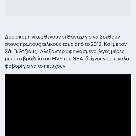
Δύο ακόμη νίκες θέλουν οι Θάντερ για να βρεθούν
στους πρώτους τελικούς τους από το 2012! Και με τον
Σάι Γκίλτζιους-Αλεξάντερ αφηνιασμένο, λίγες μέρες
μετά το βραβείο του MVP του NBA, δείχνουν το μεγάλο
φαβορί για να το πετύχουν