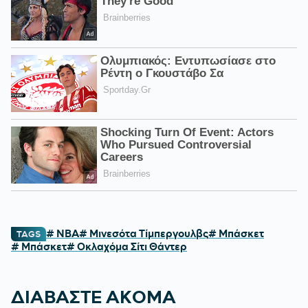
# NBA
# Μινεσότα Τίμπεργουλβς
# Μπάσκετ
TAGS
# Μπάσκετ
# Οκλαχόμα Σίτι Θάντερ
ΔΙΑΒΑΣΤΕ ΑΚΟΜΑ