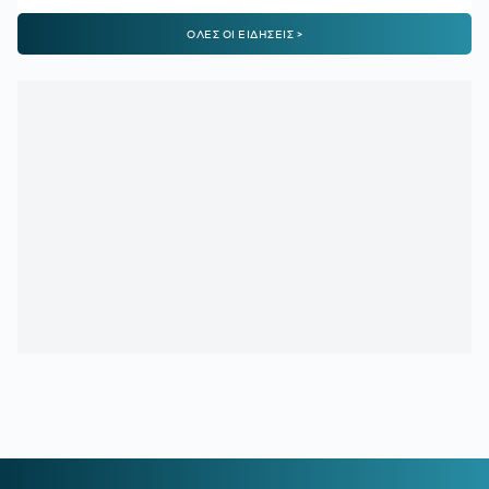
22:47
ΠΑΟΚ-ΑΝΤΕΡΛΕΧΤ 0-1:
Το έφαγε από... τα αποδυτήρια
ΟΛΕΣ ΟΙ ΕΙΔΗΣΕΙΣ >
και τώρα πάει για το all in!
22:06
ΑΡΓΕΝΤΙΝΗ:
Εθνική εορτή η ιστορική νίκη επί της Αγγλίας
στο Μουντιάλ 2026
22:04
ΜΠΑΡΤΣΕΛΟΝΑ:
Ο Ρόντρι είναι έτοιμος να «ντυθεί
μπλαουγκράνα»
21:54
ΑΡΗΣ:
Οικονομική στήριξη της ΚΑΕ στους πληγέντες από
τις πυρκαγιές
21:46
ΟΡΙΣΤΙΚΗ ΣΥΜΦΩΝΙΑ:
Ο Βινίσιους μένει στη Ρεάλ
Μαδρίτης έως το 2032
21:21
ΟΛΥΜΠΙΑΚΟΣ:
Ο διαιτητής που θα διευθύνει τη ρεβάνς
με τη Ναϊμέγκεν
21:05
ΑΕΚ:
Αποχαιρέτησε τη Γκιορ ο Βιτάλις
21:03
ΡΕΑΛ ΜΑΔΡΙΤΗΣ:
Deal 120 εκατ. ευρώ για τον Γιαν
Ντιομαντέ