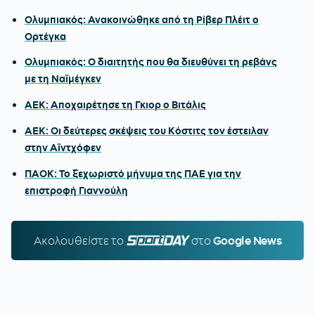
Ολυμπιακός: Ανακοινώθηκε από τη Ρίβερ Πλέιτ ο
Ορτέγκα
Ολυμπιακός: Ο διαιτητής που θα διευθύνει τη ρεβάνς
με τη Ναϊμέγκεν
ΑΕΚ: Αποχαιρέτησε τη Γκιορ ο Βιτάλις
ΑΕΚ: Οι δεύτερες σκέψεις του Κόστιτς τον έστειλαν
στην Αϊντχόφεν
ΠΑΟΚ: Το ξεχωριστό μήνυμα της ΠΑΕ για την
επιστροφή Γιαννούλη
Ακολουθείστε τo
SPORTDAY.GR
στο
Google News