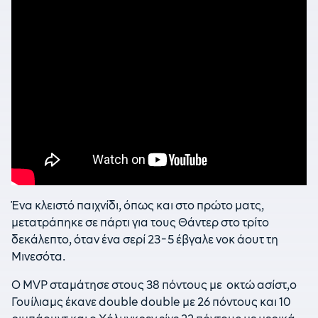
Ένα κλειστό παιχνίδι, όπως και στο πρώτο ματς,
μετατράπηκε σε πάρτι για τους Θάντερ στο τρίτο
δεκάλεπτο, όταν ένα σερί 23-5 έβγαλε νοκ άουτ τη
Μινεσότα.
Ο MVP σταμάτησε στους 38 πόντους με οκτώ ασίστ,ο
Γουίλιαμς έκανε double double με 26 πόντους και 10