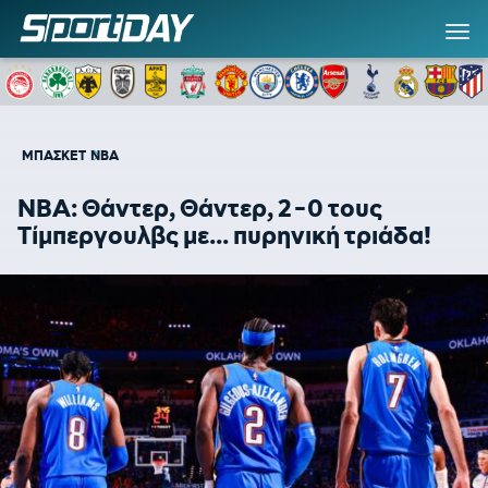
ΜΠΑΣΚΕΤ
NBA
NBA: Θάντερ, Θάντερ, 2-0 τους
Τίμπεργουλβς με... πυρηνική τριάδα!