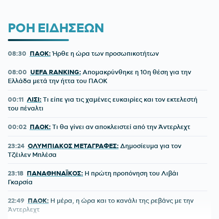
ΡΟΗ ΕΙΔΗΣΕΩΝ
08:30
ΠΑΟΚ:
Ήρθε η ώρα των προσωπικοτήτων
08:00
UEFA RANKING:
Απομακρύνθηκε η 10η θέση για την
Ελλάδα μετά την ήττα του ΠΑΟΚ
00:11
ΛΙΣΙ:
Τι είπε για τις χαμένες ευκαιρίες και τον εκτελεστή
του πέναλτι
00:02
ΠΑΟΚ:
Τι θα γίνει αν αποκλειστεί από την Άντερλεχτ
23:24
ΟΛΥΜΠΙΑΚΟΣ ΜΕΤΑΓΡΑΦΕΣ:
Δημοσίευμα για τον
Τζέιλεν Μπλέσα
23:18
ΠΑΝΑΘΗΝΑΪΚΟΣ:
Η πρώτη προπόνηση του Λιβάι
Γκαρσία
22:49
ΠΑΟΚ:
Η μέρα, η ώρα και το κανάλι της ρεβάνς με την
Άντερλεχτ