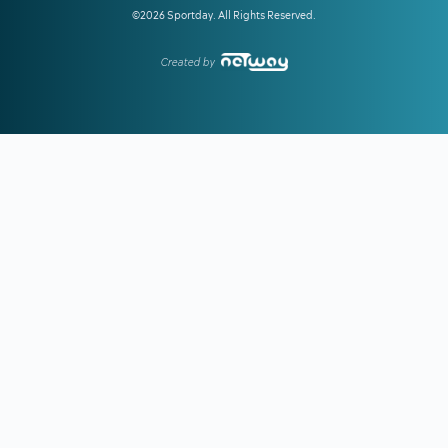
©2026 Sportday. All Rights Reserved.
22:47
ΠΑΟΚ-ΑΝΤΕΡΛΕΧΤ 0-1:
Το έφαγε από... τα αποδυτήρια
και τώρα πάει για το all in!
Created by
22:06
ΑΡΓΕΝΤΙΝΗ:
Εθνική εορτή η ιστορική νίκη επί της Αγγλίας
στο Μουντιάλ 2026