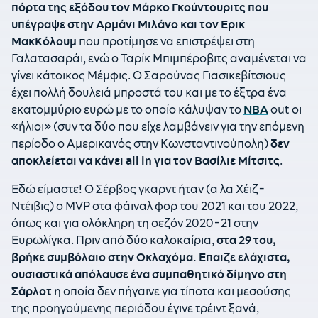
πόρτα της εξόδου τον Μάρκο Γκούντουριτς που
υπέγραψε στην Αρμάνι Μιλάνο και τον Ερικ
ΜακΚόλουμ
που προτίμησε να επιστρέψει στη
Γαλατασαράι, ενώ ο Ταρίκ Μπιμπέροβιτς αναμένεται να
γίνει κάτοικος Μέμφις. Ο Σαρούνας Γιασικεβίτσιους
έχει πολλή δουλειά μπροστά του και με το έξτρα ένα
εκατομμύριο ευρώ με το οποίο κάλυψαν το
ΝΒΑ
out oι
«ήλιοι» (συν τα δύο που είχε λαμβάνειν για την επόμενη
περίοδο ο Αμερικανός στην Κωνσταντινούπολη)
δεν
αποκλείεται να κάνει
all
in
για τον Βασίλιε Μίτσιτς
.
Εδώ είμαστε! Ο Σέρβος γκαρντ ήταν (α λα Χέιζ-
Ντέιβις) ο MVP στα φάιναλ φορ του 2021 και του 2022,
όπως και για ολόκληρη τη σεζόν 2020-21 στην
Ευρωλίγκα. Πριν από δύο καλοκαίρια,
στα 29 του,
βρήκε συμβόλαιο στην Οκλαχόμα. Επαιζε ελάχιστα,
ουσιαστικά απόλαυσε ένα συμπαθητικό δίμηνο στη
Σάρλοτ
η οποία δεν πήγαινε για τίποτα και μεσούσης
της προηγούμενης περιόδου έγινε τρέιντ ξανά,