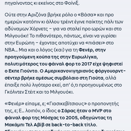
πηγαίνοντας κι εκείνος στο Φοίνιξ.
Ούτε στην Αριζόνα βρήκε ρόλο ο «Βάσα» και προ
ημερών κατόπιν κι άλλου τρέιντ έγινε παίκτης πάλι των
αδύναμων Χόρνετς – για να σταλεί προ ωρών και στο
Μιλγουόκι! Το πιθανότερο, πάντως, είναι να γυρίσει
στην Ευρώπη – έχοντας αποτύχει να «πιάσει» στο
ΝΒΑ… Μια και ο λόγος (και) για τη
Φενέρ, στην
προηγούμενη κούπα της στην Ευρωλίγκα,
πολυτιμότερος του φάιναλ φορ το 2017 είχε ψηφιστεί
ο Εκπε Γιούντο. Ο Αμερικανονιγηριανός φόργουορντ-
σέντερ βρήκε αμέσως συμβόλαιο στη Γιούτα
, αλλά
έπαιξε πολύ λιγότερο εκεί, απ’ ό,τι προηγουμένως στο
Γκόλντεν Στέιτ και το Μιλγουόκι.
«Φενέρ» είπαμε, ε; «Γιασικεβίτσιους» ο προπονητής
της, ε; Ε… λοιπόν, ο ίδιος
ο Σάρας ήταν ο
MVP
στο
φάιναλ φορ της Μόσχας το 2005, οδηγώντας τη
Μακάμπι Τελ Αβίβ σε back
-to
-back
τίτλο.