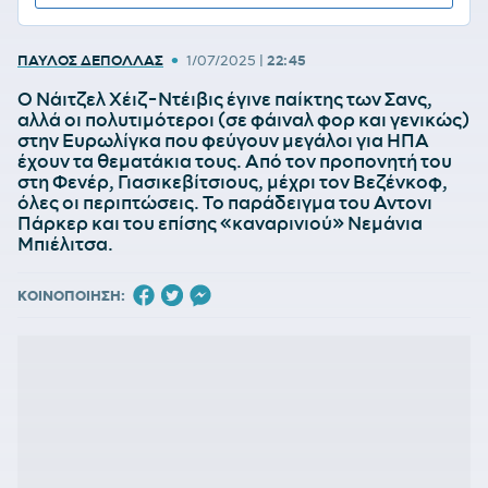
•
ΠΑΥΛΟΣ ΔΕΠΟΛΛΑΣ
1/07/2025
|
22:45
Ο Νάιτζελ Χέιζ-Ντέιβις έγινε παίκτης των Σανς,
αλλά οι πολυτιμότεροι (σε φάιναλ φορ και γενικώς)
στην Ευρωλίγκα που φεύγουν μεγάλοι για ΗΠΑ
έχουν τα θεματάκια τους. Από τον προπονητή του
στη Φενέρ, Γιασικεβίτσιους, μέχρι τον Βεζένκοφ,
όλες οι περιπτώσεις. Το παράδειγμα του Αντονι
Πάρκερ και του επίσης «καναρινιού» Νεμάνια
Μπιέλιτσα.
ΚΟΙΝΟΠΟΙΗΣΗ: