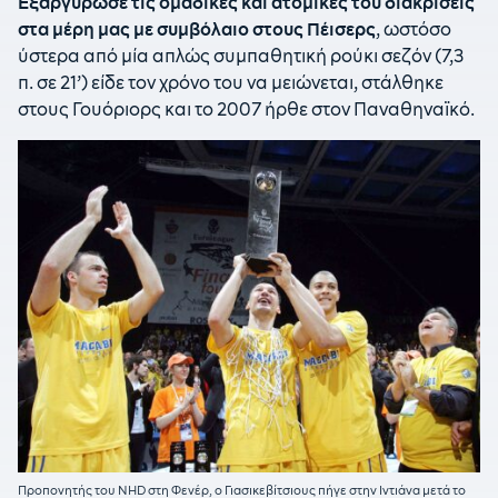
Εξαργύρωσε τις ομαδικές και ατομικές του διακρίσεις
στα μέρη μας με συμβόλαιο στους Πέισερς
, ωστόσο
ύστερα από μία απλώς συμπαθητική ρούκι σεζόν (7,3
π. σε 21’) είδε τον χρόνο του να μειώνεται, στάλθηκε
στους Γουόριορς και το 2007 ήρθε στον Παναθηναϊκό.
Προπονητής του NHD στη Φενέρ, ο Γιασικεβίτσιους πήγε στην Ιντιάνα μετά το