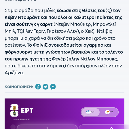
Σε μια ομάδα που μόλις
έδωσε στις θέσεις του(ς) τον
Κέβιν Ντουράντ και που όλοι οι καλύτεροι παίκτες της
είναι σούτινγκ γκαρντ
(Ντέβιν Μπούκερ, Μπράντλεϊ
Μπιλ, Τζέιλεν Γκριν, Γκρέισον Αλεν), ο Χέιζ-Ντέιβις
μπορεί μια χαρά να διεκδικήσει χώρο και χρόνο στο
ροτέισιον.
Το Φοίνιξ ανοικοδομείται άγαρμπα και
φόργουορντ με τη γνώση των βασικών και το ταλέντο
του πρώην ηγέτη της Φενέρ (πλην Ντίλον Μπρουκς
,
που ειδικεύεται στην άμυνα) δεν υπάρχουν πλέον στην
Αριζόνα.
ΚΟΙΝΟΠΟΙΗΣΗ: