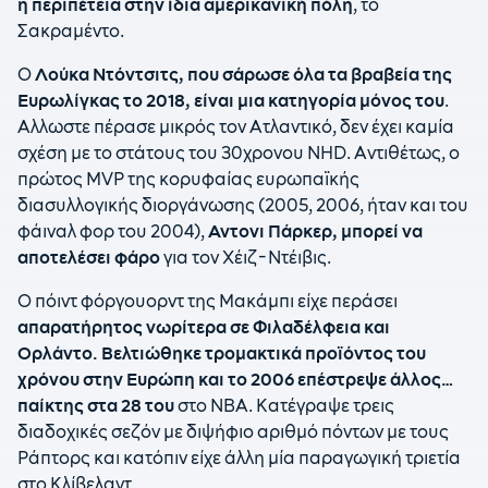
η περιπέτεια στην ίδια αμερικανική πόλη
, το
Σακραμέντο.
Ο
Λούκα Ντόντσιτς, που σάρωσε όλα τα βραβεία της
Ευρωλίγκας το 2018, είναι μια κατηγορία μόνος του
.
Αλλωστε πέρασε μικρός τον Ατλαντικό, δεν έχει καμία
σχέση με το στάτους του 30χρονου NHD. Αντιθέτως, ο
πρώτος MVP της κορυφαίας ευρωπαϊκής
διασυλλογικής διοργάνωσης (2005, 2006, ήταν και του
φάιναλ φορ του 2004),
Αντονι Πάρκερ, μπορεί να
αποτελέσει φάρο
για τον Χέιζ-Ντέιβις.
Ο πόιντ φόργουορντ της Μακάμπι είχε περάσει
απαρατήρητος νωρίτερα σε Φιλαδέλφεια και
Ορλάντο. Βελτιώθηκε τρομακτικά προϊόντος του
χρόνου στην Ευρώπη και το 2006 επέστρεψε άλλος…
παίκτης στα 28 του
στο ΝΒΑ. Κατέγραψε τρεις
διαδοχικές σεζόν με διψήφιο αριθμό πόντων με τους
Ράπτορς και κατόπιν είχε άλλη μία παραγωγική τριετία
στο Κλίβελαντ.