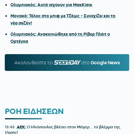
Ολυμπιακός: Αυτά ισχύουν για ΜακΚίσικ
Μονακό: Τέλος στο μπιφ με Τζέιμς - Συνεχίζει και τη
νέα σεζόν!
Ολυμπιακός: Ανακοινώθηκε από τη Ρίβερ Πλέιτ ο
Ορτέγκα
Ακολουθείστε τo
SPORTDAY.GR
στο
Google News
ΡΟΗ ΕΙΔΗΣΕΩΝ
13:45
ΑΕΚ:
Ο Ηλιόπουλος βλέπει στον Μάγερ... το βλέμμα της
τίγρης!