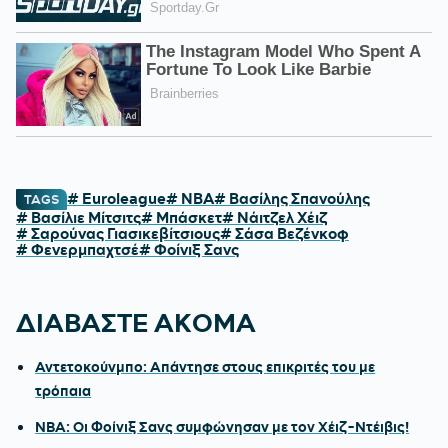
# Euroleague
# NBA
# Βασίλης Σπανούλης
TAGS
# Βασίλιε Μίτσιτς
# Μπάσκετ
# Νάιτζελ Χέιζ
# Σαρούνας Γιασικεβίτσιους
# Σάσα Βεζένκοφ
# Φενερμπαχτσέ
# Φοίνιξ Σανς
ΔΙΑΒΑΣΤΕ ΑΚΟΜΑ
Αντετοκούνμπο: Απάντησε στους επικριτές του με
τρόπαια
NBA: Οι Φοίνιξ Σανς συμφώνησαν με τον Χέιζ-Ντέιβις!