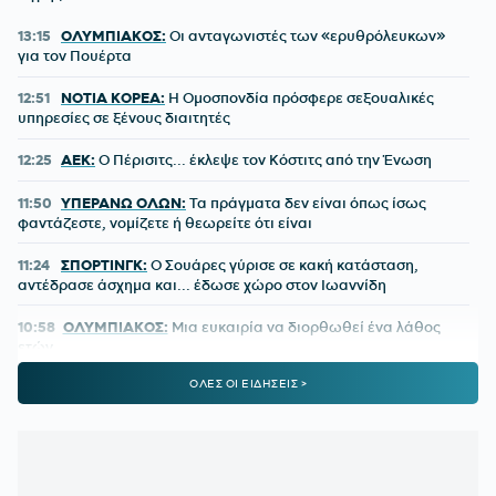
13:15
ΟΛΥΜΠΙΑΚΟΣ:
Οι ανταγωνιστές των «ερυθρόλευκων»
για τον Πουέρτα
12:51
ΝΟΤΙΑ ΚΟΡΕΑ:
Η Ομοσπονδία πρόσφερε σεξουαλικές
υπηρεσίες σε ξένους διαιτητές
12:25
ΑΕΚ:
Ο Πέρισιτς... έκλεψε τον Κόστιτς από την Ένωση
11:50
ΥΠΕΡΑΝΩ ΟΛΩΝ:
Τα πράγματα δεν είναι όπως ίσως
φαντάζεστε, νομίζετε ή θεωρείτε ότι είναι
11:24
ΣΠΟΡΤΙΝΓΚ:
Ο Σουάρες γύρισε σε κακή κατάσταση,
αντέδρασε άσχημα και... έδωσε χώρο στον Ιωαννίδη
10:58
ΟΛΥΜΠΙΑΚΟΣ:
Μια ευκαιρία να διορθωθεί ένα λάθος
ετών
ΟΛΕΣ ΟΙ ΕΙΔΗΣΕΙΣ >
10:27
ΟΜΟΣΠΟΝΔΙΑ ΑΡΓΕΝΤΙΝΗΣ:
Κατά της... πώλησης του
Μουντιάλ, υπέρ της διοίκησης Ινφαντίνο
09:50
ΠΑΟΚ:
Το ρεκόρ που έσπασε ο Τάισον κόντρα στην
Άντερλεχτ