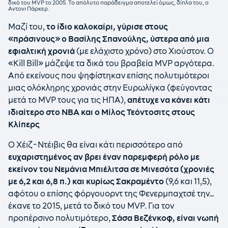
δικό του MVP το 2005. Το απόλυτο παράδειγμα αποτελεί όμως, δίπλα του, ο
Αντονι Πάρκερ.
Μαζί του,
το ίδιο καλοκαίρι, γύρισε στους
«πράσινους» ο Βασίλης Σπανούλης, ύστερα από μια
εφιαλτική χρονιά
(με ελάχιστο χρόνο) στο Χιούστον. Ο
«Kill Bill» μάζεψε τα δικά του βραβεία MVP αργότερα.
Από εκείνους που ψηφίστηκαν επίσης πολυτιμότεροι
μιας ολόκληρης χρονιάς στην Ευρωλίγκα (φεύγοντας
μετά το MVP τους για τις ΗΠΑ),
απέτυχε να κάνει κάτι
ιδιαίτερο στο ΝΒΑ και ο Μίλος Τεόντοσιτς στους
Κλίπερς
Ο Χέιζ-Ντέιβις θα είναι κάτι περισσότερο από
ευχαριστημένος αν βρει έναν παρεμφερή ρόλο με
εκείνον του Νεμάνια Μπιέλιτσα σε Μινεσότα (χρονιές
με 6,2 και 6,8 π.) και κυρίως Σακραμέντο
(9,6 και 11,5),
αφότου ο επίσης φόργουορντ της Φενερμπαχτσέ την…
έκανε το 2015, μετά το δικό του MVP. Για τον
προπέρσινο πολυτιμότερο,
Σάσα Βεζένκοφ, είναι νωπή