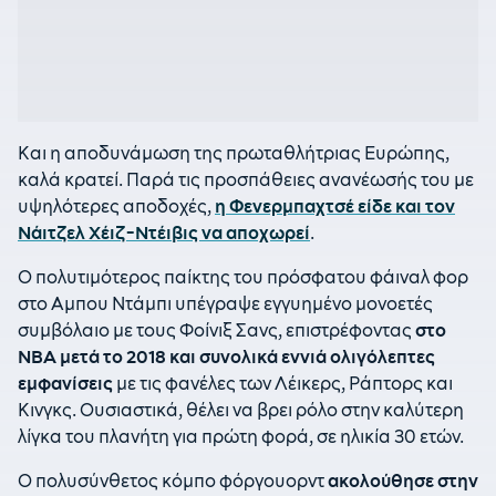
Και η αποδυνάμωση της πρωταθλήτριας Ευρώπης,
καλά κρατεί. Παρά τις προσπάθειες ανανέωσής του με
υψηλότερες αποδοχές,
η Φενερμπαχτσέ είδε και τον
Νάιτζελ Χέιζ-Ντέιβις να αποχωρεί
.
Ο πολυτιμότερος παίκτης του πρόσφατου φάιναλ φορ
στο Αμπου Ντάμπι υπέγραψε εγγυημένο μονοετές
συμβόλαιο με τους Φοίνιξ Σανς, επιστρέφοντας
στο
ΝΒΑ μετά το 2018 και συνολικά εννιά ολιγόλεπτες
εμφανίσεις
με τις φανέλες των Λέικερς, Ράπτορς και
Κινγκς. Ουσιαστικά, θέλει να βρει ρόλο στην καλύτερη
λίγκα του πλανήτη για πρώτη φορά, σε ηλικία 30 ετών.
Ο πολυσύνθετος κόμπο φόργουορντ
ακολούθησε στην