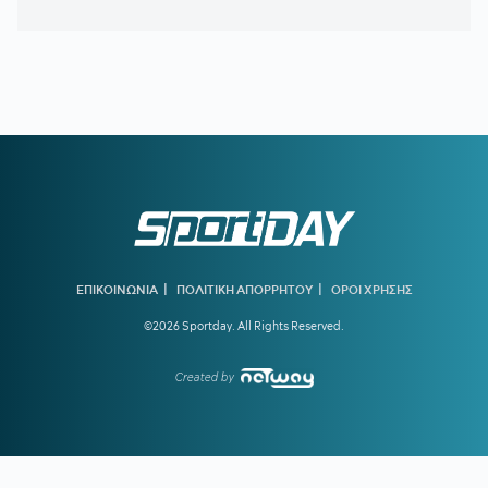
20:46
ΝΙΣΤΡΟΥΠ-ΜΕΝΤΙΛΙΜΠΑΡ:
Η χρονιά άρχισε με ζόρια
20:38
ΚΙΝΑΝ ΕΒΑΝΣ:
Ανακοινώθηκε από τη Ζαλγκίρις και…
πάει Λόντον Λάιονς
20:32
ΠΑΡΑΣΚΗΝΙΟ:
Ελληνική ομάδα έκανε πρόταση στον
Θεμπάγιος
20:31
Υπό απειλή δίωξης κοινωνικοί λειτουργοί που αρνούνται
να εκτελέσουν εισαγγελικές εντολές – Ακραία υποστελέχωση
στις κοινωνικές υπηρεσίες
20:13
Ο διεθνούς φήμης συνθέτης Μάριος Ιωάννου Ηλία νέος
συνθέτης των Τελετών Αφής και Παράδοσης της Ολυμπιακής
|
|
ΕΠΙΚΟΙΝΩΝΙΑ
ΠΟΛΙΤΙΚΗ ΑΠΟΡΡΗΤΟΥ
ΟΡΟΙ ΧΡΗΣΗΣ
Φλόγας
©2026 Sportday. All Rights Reserved.
19:45
ΓΙΩΡΓΟΣ ΧΕΛΑΚΗΣ:
Εχει κι ο Νίστρουπ τα «κολλήματά»
του...
Created by
19:04
ΠΑΟΚ:
Πρόταση της Γαλατάσαραϊ για δανεισμό του
Κωνσταντέλια
19:01
Tα συγχαρητήρια του Ισίδωρου Κούβελου στην Εβελυν