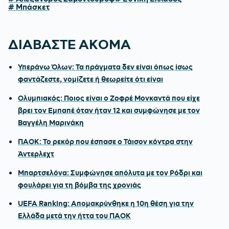
# Μπάσκετ
ΔΙΑΒΑΣΤΕ ΑΚΟΜΑ
Υπεράνω Όλων: Τα πράγματα δεν είναι όπως ίσως
φαντάζεστε, νομίζετε ή θεωρείτε ότι είναι
Ολυμπιακός: Ποιος είναι ο Ζοφρέ Μονκαντά που είχε
βρει τον Εμπαπέ όταν ήταν 12 και συμφώνησε με τον
Βαγγέλη Μαρινάκη
ΠΑΟΚ: Το ρεκόρ που έσπασε ο Τάισον κόντρα στην
Άντερλεχτ
Μπαρτσελόνα: Συμφώνησε απόλυτα με τον Ρόδρι και
φουλάρει για τη βόμβα της χρονιάς
UEFA Ranking: Απομακρύνθηκε η 10η θέση για την
Ελλάδα μετά την ήττα του ΠΑΟΚ