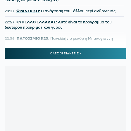
23:27
ΦΡΑΝΣΙΣΚΟ:
Η ανάρτηση του Γάλλου περί ανθρωπιάς
22:57
ΚΥΠΕΛΛΟ ΕΛΛΑΔΑΣ:
Αυτό είναι το πρόγραμμα του
δεύτερου προκριματικού γύρου
22:36
ΠΑΓΚΟΣΜΙΟ Κ20:
Πανελλήνιο ρεκόρ η Μπακογιάννη
22:25
ΜΑΡΙΑ ΜΕΝΟΥΝΟΣ:
«Το έργο που έχει κάνει ο
ΟΛΕΣ ΟΙ ΕΙΔΗΣΕΙΣ >
κ.Κούβελος είναι σπουδαίο»
21:50
ΜΕΪΤΕ:
Η φωτό από το χειρουργικό κρεβάτι και το μήνυμά
του - Πόσο καιρό θα μείνει εκτός
21:42
ΦΥΣΙΚΟΘΕΡΑΠΕΥΤΗΣ ΜΑΡΑΝΤΟΝΑ:
«Η κατάστασή του
ήταν άθλια, δε σηκωνόταν από το κρεβάτι»
21:15
ΚΡΗΤΗ:
Τουρίστας ρωτούσε πόσο να πληρώσει για να
ασελγήσει σε 10χρονο κορίτσι!
21:11
ΑΑΔΕ:
Άνοιξε ξανά το σύστημα ΕΑΕ 2025 για
διορθώσεις και συμπληρώσεις στοιχείων από τους
παραγωγούς