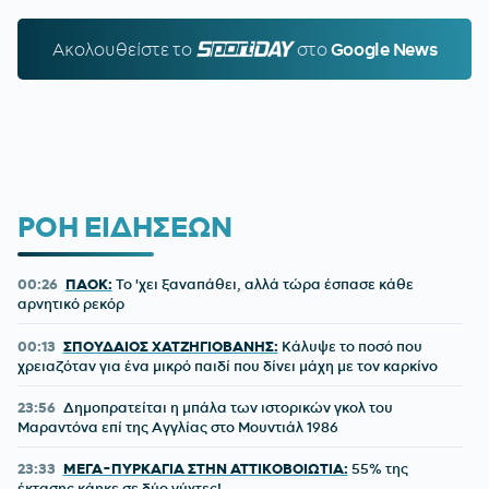
Ακολουθείστε τo
SPORTDAY.GR
στο
Google News
ΡΟΗ ΕΙΔΗΣΕΩΝ
00:26
ΠΑΟΚ:
Το 'χει ξαναπάθει, αλλά τώρα έσπασε κάθε
αρνητικό ρεκόρ
00:13
ΣΠΟΥΔΑΙΟΣ ΧΑΤΖΗΓΙΟΒΑΝΗΣ:
Κάλυψε το ποσό που
χρειαζόταν για ένα μικρό παιδί που δίνει μάχη με τον καρκίνο
23:56
Δημοπρατείται η μπάλα των ιστορικών γκολ του
Μαραντόνα επί της Αγγλίας στο Μουντιάλ 1986
23:33
ΜΕΓΑ-ΠΥΡΚΑΓΙΑ ΣΤΗΝ ΑΤΤΙΚΟΒΟΙΩΤΙΑ:
55% της
έκτασης κάηκε σε δύο νύχτες!