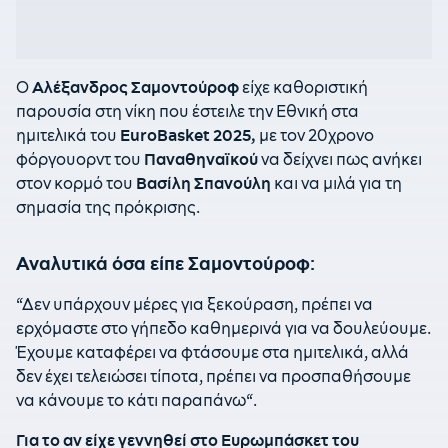
Ο
Αλέξανδρος Σαμοντούροφ
είχε καθοριστική
παρουσία στη νίκη που έστειλε την Εθνική στα
ημιτελικά του
EuroBasket 2025,
με τον 20χρονο
φόργουορντ του
Παναθηναϊκού
να δείχνει πως ανήκει
στον κορμό του
Βασίλη Σπανούλη
και να μιλά για τη
σημασία της πρόκρισης.
Αναλυτικά όσα είπε Σαμοντούροφ:
“
Δεν υπάρχουν μέρες για ξεκούραση, πρέπει να
ερχόμαστε στο γήπεδο καθημερινά για να δουλεύουμε.
Έχουμε καταφέρει να φτάσουμε στα ημιτελικά, αλλά
δεν έχει τελειώσει τίποτα, πρέπει να προσπαθήσουμε
να κάνουμε το κάτι παραπάνω
“.
Για το αν είχε γεννηθεί στο Ευρωμπάσκετ του