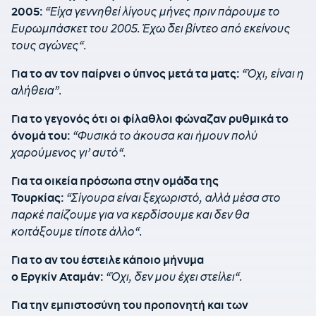
2005:
“
Είχα γεννηθεί λίγους μήνες πριν πάρουμε το
Ευρωμπάσκετ του 2005. Έχω δει βίντεο από εκείνους
τους αγώνες
“.
Για το αν τον παίρνει ο ύπνος μετά τα ματς:
“
Όχι, είναι η
αλήθεια”
.
Για το γεγονός ότι οι φίλαθλοι φώναζαν ρυθμικά το
όνομά του:
“
Φυσικά το άκουσα και ήμουν πολύ
χαρούμενος γι’ αυτό
“.
Για τα οικεία πρόσωπα στην ομάδα της
Τουρκίας:
“
Σίγουρα είναι ξεχωριστό, αλλά μέσα στο
παρκέ παίζουμε για να κερδίσουμε και δεν θα
κοιτάξουμε τίποτε άλλο
“.
Για το αν του έστειλε κάποιο μήνυμα
ο
Εργκίν
Αταμάν
:
“
Όχι, δεν μου έχει στείλει
“.
Για την εμπιστοσύνη του προπονητή και των