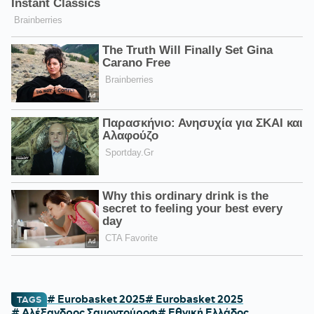
# Eurobasket 2025
# Eurobasket 2025
TAGS
# Αλέξανδρος Σαμοντούροφ
# Εθνική Ελλάδος