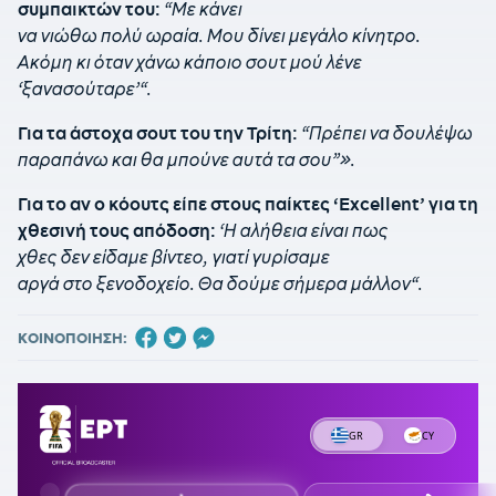
συμπαικτών του:
“
Με κάνει
να
νιώθω
π
ολύ
ωρ
αία.
Μου
δίνει
μεγάλο κίνητρο.
Ακόμη κι όταν χάνω κάποιο σουτ μού λένε
‘
ξανασούταρε
’
“.
Για τα άστοχα σουτ του την Τρίτη:
“
Πρέπει να δουλέψω
παραπάνω και θα μπούνε αυτά τα σου”
».
Για το αν ο κόουτς είπε στους πα
ίκτες
‘
Excellent
’ για τη
χθεσινή τους απ
όδοση
:
‘
Η α
λήθει
α είναι πως
χθες
δεν
είδ
α
με
βίντεο, γιατί γυρίσαμε
α
ργά
στο
ξενοδοχείο. Θα δούμε σήμερα
μάλλον
“.
ΚΟΙΝΟΠΟΙΗΣΗ: