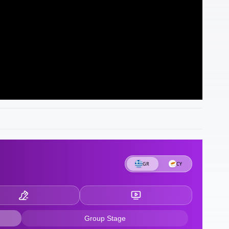
1
φ
1
Ρ
17
μ
1
μ
α
Ν
1
σ
7