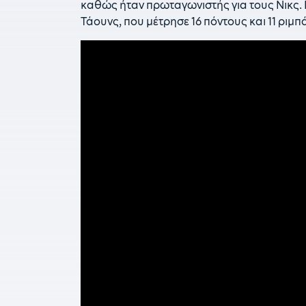
καθώς ήταν πρωταγωνιστής για τους Νικς. 
Τάουνς, που μέτρησε 16 πόντους και 11 ριμπ