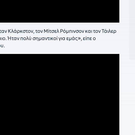
Ι
κ
1
«
αν Κλάρκστον, τον Μίτσελ Ρόμπινσον και τον Τάιλερ
ιο. Ήταν πολύ σημαντικοί για εμάς», είπε ο
1
δ
υ.
1
σ
Π
1
Τ
1
ε
1
1
Ά