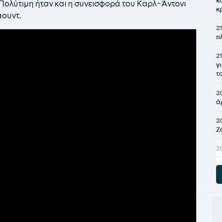
κ
Πολύτιμη ήταν και η συνεισφορά του Καρλ-Άντονι
κ
άουντ.
21
π
21
γ
τ
2
ά
2
Ζ
2
π
2
π
ε
υ
2