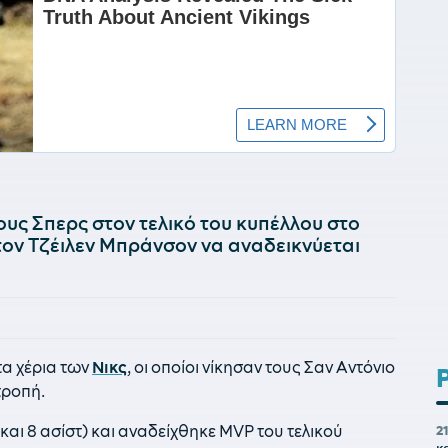
τους Σπερς στον τελικό του κυπέλλου στο
τον Τζέιλεν Μπράνσον να αναδεικνύεται
τα χέρια των
Νικς
, οι οποίοι νίκησαν τους Σαν Αντόνιο
τροπή.
και 8 ασίστ) και αναδείχθηκε MVP του τελικού
2