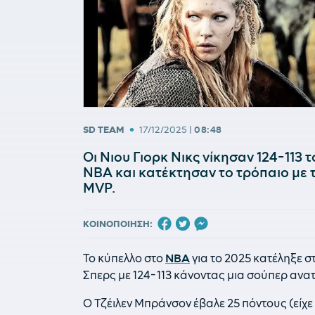
•
SD TEAM
17/12/2025
|
08:48
Οι Νιου Γιορκ Νικς νίκησαν 124-113 
NBA και κατέκτησαν το τρόπαιο με 
MVP.
ΚΟΙΝΟΠΟΙΗΣΗ:
Το κύπελλο στο
NBA
για το 2025 κατέληξε σ
Σπερς με 124-113 κάνοντας μια σούπερ ανα
Ο Τζέιλεν Μπράνσον έβαλε 25 πόντους (είχε 