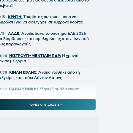
ατάστασή του ήταν άθλια, δε σηκωνόταν από το
ρεβάτι»
:15
ΚΡΗΤΗ:
Τουρίστας ρωτούσε πόσο να
ληρώσει για να ασελγήσει σε 10χρονο κορίτσι!
:11
ΑΑΔΕ:
Άνοιξε ξανά το σύστημα ΕΑΕ 2025
ια διορθώσεις και συμπληρώσεις στοιχείων από
ους παραγωγούς
0:46
ΝΙΣΤΡΟΥΠ-ΜΕΝΤΙΛΙΜΠΑΡ:
Η χρονιά
ρχισε με ζόρια
0:38
ΚΙΝΑΝ ΕΒΑΝΣ:
Ανακοινώθηκε από τη
αλγκίρις και… πάει Λόντον Λάιονς
0:32
ΠΑΡΑΣΚΗΝΙΟ:
Ελληνική ομάδα έκανε
ρόταση στον Θεμπάγιος
ΟΛΕΣ ΟΙ ΕΙΔΗΣΕΙΣ >
0:31
Υπό απειλή δίωξης κοινωνικοί λειτουργοί
ου αρνούνται να εκτελέσουν εισαγγελικές
ντολές – Ακραία υποστελέχωση στις κοινωνικές
πηρεσίες
0:13
Ο διεθνούς φήμης συνθέτης Μάριος