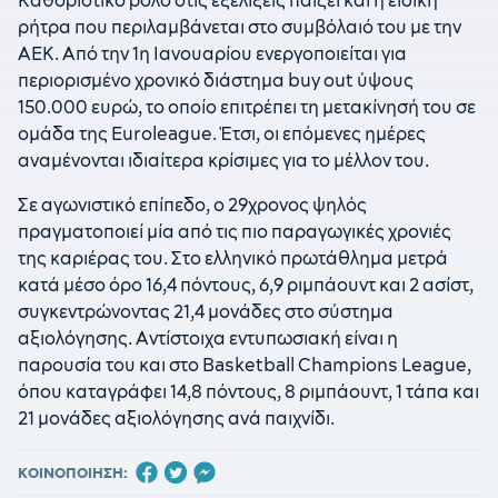
Καθοριστικό ρόλο στις εξελίξεις παίζει και η ειδική
ρήτρα που περιλαμβάνεται στο συμβόλαιό του με την
ΑΕΚ. Από την 1η Ιανουαρίου ενεργοποιείται για
περιορισμένο χρονικό διάστημα buy out ύψους
150.000 ευρώ, το οποίο επιτρέπει τη μετακίνησή του σε
ομάδα της Euroleague. Έτσι, οι επόμενες ημέρες
αναμένονται ιδιαίτερα κρίσιμες για το μέλλον του.
Σε αγωνιστικό επίπεδο, ο 29χρονος ψηλός
πραγματοποιεί μία από τις πιο παραγωγικές χρονιές
της καριέρας του. Στο ελληνικό πρωτάθλημα μετρά
κατά μέσο όρο 16,4 πόντους, 6,9 ριμπάουντ και 2 ασίστ,
συγκεντρώνοντας 21,4 μονάδες στο σύστημα
αξιολόγησης. Αντίστοιχα εντυπωσιακή είναι η
παρουσία του και στο Basketball Champions League,
όπου καταγράφει 14,8 πόντους, 8 ριμπάουντ, 1 τάπα και
21 μονάδες αξιολόγησης ανά παιχνίδι.
ΚΟΙΝΟΠΟΙΗΣΗ: