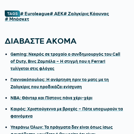
# Euroleague
# ΑΕΚ
# Ζαλγκίρις Κάουνας
TAGS
# Μπάσκετ
ΔΙΑΒΑΣΤΕ ΑΚΟΜΑ
Gaming: Νεκρός σε τροχαίο ο συνδημιουργός του Call
of Duty, Βινς Ζαμπέλα – Η στιγμή που η Ferrari
τυλίγεται στις φλόγες
Γιαννακόπουλος: Η ανάρτηση πριν το ματς με τη
Ζαλγκίρις που προδικάζει ενίσχυση
ΝΒΑ: Θάντερ και Πίστονς πάνε χέρι-χέρι
Καιρός: Χριστούγεννα με βροχές – Πότε υποχωρούν τα
φαινόμενα
Υπεράνω Όλων: Τα πράγματα δεν είναι όπως ίσως