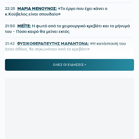
22:25
ΜΑΡΙΑ ΜΕΝΟΥΝΟΣ:
«Το έργο που έχει κάνει ο
κ.Κούβελος είναι σπουδαίο»
21:50
ΜΕΪΤΕ:
Η φωτό από το χειρουργικό κρεβάτι και το μήνυμά
του - Πόσο καιρό θα μείνει εκτός
21:42
ΦΥΣΙΚΟΘΕΡΑΠΕΥΤΗΣ ΜΑΡΑΝΤΟΝΑ:
«Η κατάστασή του
ήταν άθλια, δε σηκωνόταν από το κρεβάτι»
21:15
ΚΡΗΤΗ:
Τουρίστας ρωτούσε πόσο να πληρώσει για να
ΟΛΕΣ ΟΙ ΕΙΔΗΣΕΙΣ >
ασελγήσει σε 10χρονο κορίτσι!
21:11
ΑΑΔΕ:
Άνοιξε ξανά το σύστημα ΕΑΕ 2025 για
διορθώσεις και συμπληρώσεις στοιχείων από τους
παραγωγούς
20:46
ΝΙΣΤΡΟΥΠ-ΜΕΝΤΙΛΙΜΠΑΡ:
Η χρονιά άρχισε με ζόρια
20:38
ΚΙΝΑΝ ΕΒΑΝΣ:
Ανακοινώθηκε από τη Ζαλγκίρις και…
πάει Λόντον Λάιονς
20:32
ΠΑΡΑΣΚΗΝΙΟ:
Ελληνική ομάδα έκανε πρόταση στον
Θεμπάγιος