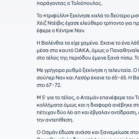
παράγοντας ο Τολιόπουλος.
Το «τριφύλλι» ξεκίνησε καλά το δεύτερο μισ
Χέιζ Ντέιβις έχασε ελεύθερο τρίποντο για
έφερε ο Κέντρικ Ναν.
Η Βαλένθια τα είχε χαμένα. Εκανε το ένα λ
μέσα στο καυτό ΟΑΚΑ, όμως ο Παναθηναϊκό
στο τέλος της περιόδου έμεινε ξανά πίσω. Τ
Με γρήγορο ρυθμό ξεκίνησε η τελευταία. Ο
σούπερ Ναν και Λεσόρ έκανε το 65-65. Η Βα
στο 67-72.
Μ 5′ για το τέλος, ο Αταμάν επανέφερε τον 
κολλήματα όμως και η διαφορά ανέβηκε στο
πέτυχαν δύο λέι απ και έβγαλαν αντίδραση
την αντεπίθεση.
Ο Οσμάν έδωσε ανάσα και ξαναμείωσε στου