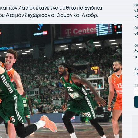
0
αι των 7 ασίστ έκανε ένα μυθικό παιχνίδι και
«
του Αταμάν ξεχώρισαν οι Οσμάν και Λεσόρ.
κ
0
ο
0
έ
τ
2
π
2
δ
2
γ
2
Τ
2