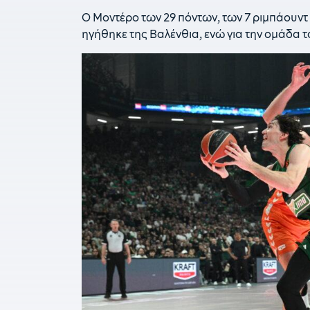
Ο Μοντέρο των 29 πόντων, των 7 ριμπάουντ κ
ηγήθηκε της Βαλένθια, ενώ για την ομάδα 