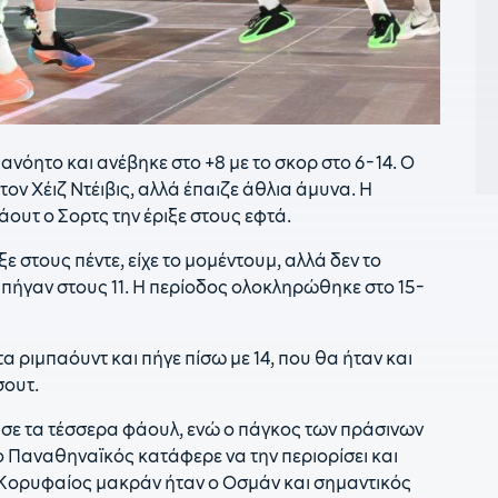
π
2
μ
2
σ
νόητο και ανέβηκε στο +8 με το σκορ στο 6-14. O
έ
ον Χέιζ Ντέιβις, αλλά έπαιζε άθλια άμυνα. Η
21
άουτ ο Σορτς την έριξε στους εφτά.
«
 στους πέντε, είχε το μομέντουμ, αλλά δεν το
21
 πήγαν στους 11. H περίοδος ολοκληρώθηκε στο 15-
2
π
 ριμπαόυντ και πήγε πίσω με 14, που θα ήταν και
2
σουτ.
2
τασε τα τέσσερα φάουλ, ενώ ο πάγκος των πράσινων
ε
ο Παναθηναϊκός κατάφερε να την περιορίσει και
Ο
 Κορυφαίος μακράν ήταν ο Οσμάν και σημαντικός
1