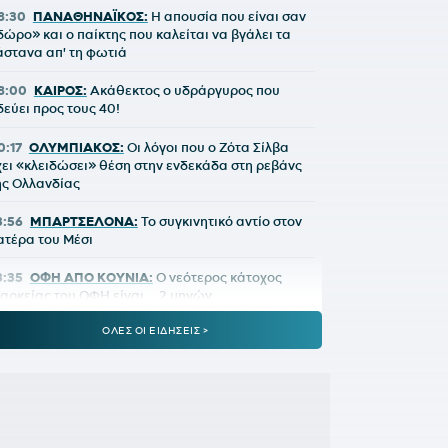
8:30
ΠΑΝΑΘΗΝΑΪΚΟΣ:
Η απουσία που είναι σαν
δώρο» και ο παίκτης που καλείται να βγάλει τα
άστανα απ' τη φωτιά
8:00
ΚΑΙΡΟΣ:
Ακάθεκτος ο υδράργυρος που
δεύει προς τους 40!
0:17
ΟΛΥΜΠΙΑΚΟΣ:
Οι λόγοι που ο Ζότα Σίλβα
χει «κλειδώσει» θέση στην ενδεκάδα στη ρεβάνς
ης Ολλανδίας
3:56
ΜΠΑΡΤΣΕΛΟΝΑ:
Το συγκινητικό αντίο στον
ατέρα του Μέσι
3:35
ΟΦΗ ΑΠΟ ΚΟΥΝΙΑ:
Ο νεότερος κάτοχος
ιαρκείας του ΟΦΗ είναι... 2 μηνών
ΟΛΕΣ ΟΙ ΕΙΔΗΣΕΙΣ >
3:28
ΓΙΑΝΝΗΣ ΚΩΝΣΤΑΝΤΕΛΙΑΣ:
Έγινε μπαμπάς
ια δεύτερη φορά
2:51
ΠΑΝΑΘΗΝΑΪΚΟΣ:
Εύκολη νίκη για την
ΣΣΚΑ 1948 πριν από τη ρεβάνς
2:33
ΝΙΚΟΛΙΤΣ:
«Τα επίσημα είναι διαφορετικά