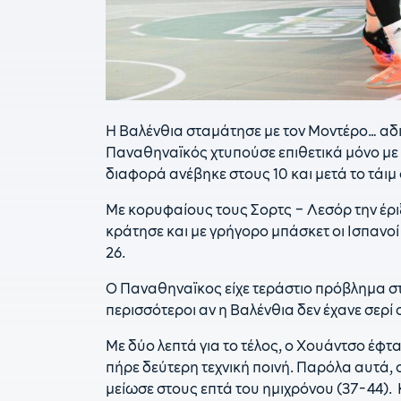
Η Βαλένθια σταμάτησε με τον Μοντέρο… αδια
Παναθηναϊκός χτυπούσε επιθετικά μόνο με τ
διαφορά ανέβηκε στους 10 και μετά το τάιμ 
Με κορυφαίους τους Σορτς – Λεσόρ την έριξε
κράτησε και με γρήγορο μπάσκετ οι Ισπανοί
26.
Ο Παναθηναϊκος είχε τεράστιο πρόβλημα στα
περισσότεροι αν η Βαλένθια δεν έχανε σερί 
Με δύο λεπτά για το τέλος, ο Χουάντσο έφ
πήρε δεύτερη τεχνική ποινή. Παρόλα αυτά, 
μείωσε στους επτά του ημιχρόνου (37-44).