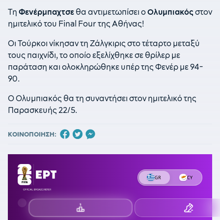
Τη
Φενέρμπαχτσε
θα αντιμετωπίσει ο
Ολυμπιακός
στον
ημιτελικό του Final Four της Αθήνας!
Οι Τούρκοι νίκησαν τη Ζάλγκιρις στο τέταρτο μεταξύ
τους παιχνίδι, το οποίο εξελίχθηκε σε θρίλερ με
παράταση και ολοκληρώθηκε υπέρ της Φενέρ με 94-
90.
Ο Ολυμπιακός θα τη συναντήσει στον ημιτελικό της
Παρασκευής 22/5.
ΚΟΙΝΟΠΟΙΗΣΗ: