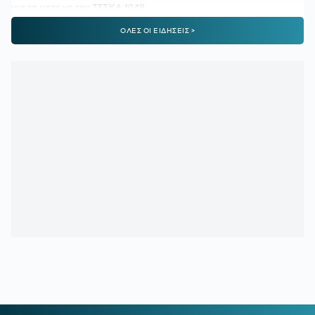
για το ματς με την ΤΣΣΚΑ 1948
ΟΛΕΣ ΟΙ ΕΙΔΗΣΕΙΣ >
19:56
ΠΑΟΚ ΜΕΤΑΓΡΑΦΕΣ:
Στη Θεσσαλονίκη για τις υπογραφές
ο Γιαννούλης
19:37
ΑΡΗΣ:
Πλήγμα με Κουαμέ
19:32
ΟΛΥΜΠΙΑΚΟΣ:
Ενδιαφέρον για τον αριστερό μπακ της
Πόρτο, Γκουστάβο Μόουρα
19:16
ΥΠΕΡΑΝΩ ΟΛΩΝ:
Είναι κρίμα να υπάρχει
προβληματισμός τόσο νωρίς
18:41
ΣΑΝ ΣΗΜΕΡΑ - ΓΚΡΕΤΑ ΑΝΤΕΡΣΕΝ:
Πώς μία από τις
κορυφαίες κολυμβήτριες όλων των εποχών κινδύνευσε να
πνιγεί στην πισίνα
18:09
ΠΑΟΚ:
Τι είπε ο Λίσι για τη μεταγραφή του Γιαννούλη
18:01
ΚΟΥΒΕΛΟΣ ΣΤΗΝ ΕΘΝΙΚΗ ΟΜΑΔΑ ΚΩΠΗΛΑΣΙΑΣ:
«Χαίρομαι που η ανακαίνιση του Σχινιά έφερε τα πρώτα
αποτελέσματα»
17:36
E-ΕΦΚΑ:
Στις 7 Αυγούστου η καταβολή του