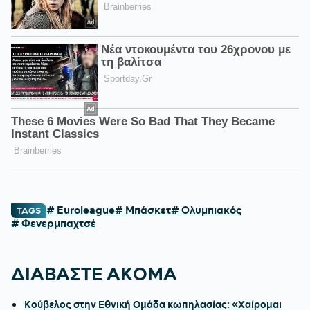
# Euroleague
# Μπάσκετ
# Ολυμπιακός
TAGS
# Φενερμπαχτσέ
ΔΙΑΒΑΣΤΕ ΑΚΟΜΑ
Κούβελος στην Εθνική Ομάδα κωπηλασίας: «Χαίρομαι