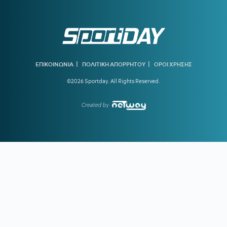
Αδειοδωροσήμου σε 91.455 οικοδόμους
17:33
ΠΙΣ:
Μέτρα προστασίας του πληθυσμού από τις
εκτεταμένες πυρκαγιές
17:30
Άνω των 20 δισ. ευρώ οι ρυθμίσεις οφειλών από την
έναρξη λειτουργίας της πλατφόρμας
|
|
ΕΠΙΚΟΙΝΩΝΙΑ
ΠΟΛΙΤΙΚΗ ΑΠΟΡΡΗΤΟΥ
ΟΡΟΙ ΧΡΗΣΗΣ
©2026 Sportday. All Rights Reserved.
17:20
Έναρξη αιτήσεων για το Πρόγραμμα «Τουρισμός για
Όλους 2026-2027»
Created by
17:12
ΟΛΥΜΠΙΑΚΟΣ ΠΑΡΑΣΚΗΝΙΟ:
Τι γύρευε ο Πότερ στο
Καραϊσκάκη;
16:51
ΚΑΛΑΜΑΤΑ:
Δικός της ο Κουρμινόφσκι των 120 γκολ!