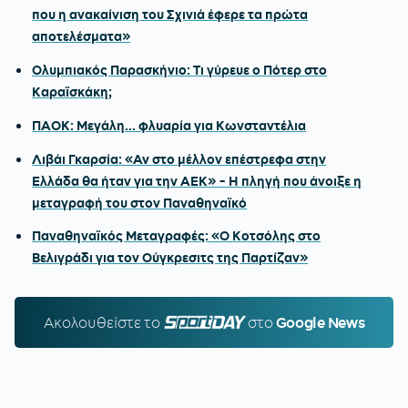
που η ανακαίνιση του Σχινιά έφερε τα πρώτα
αποτελέσματα»
Ολυμπιακός Παρασκήνιο: Τι γύρευε ο Πότερ στο
Καραϊσκάκη;
ΠΑΟΚ: Μεγάλη... φλυαρία για Κωνσταντέλια
Λιβάι Γκαρσία: «Αν στο μέλλον επέστρεφα στην
Ελλάδα θα ήταν για την ΑΕΚ» - Η πληγή που άνοιξε η
μεταγραφή του στον Παναθηναϊκό
Παναθηναϊκός Μεταγραφές: «Ο Κοτσόλης στο
Βελιγράδι για τον Ούγκρεσιτς της Παρτίζαν»
Ακολουθείστε τo
SPORTDAY.GR
στο
Google News