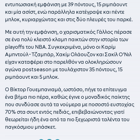
εντυπωσιακή εμφάνιση με 39 πόντους, 15 ριμπάουντ
και μία ασίστ, ενώ παράλληλα κατέγραψε και πέντε
μπλοκ, κυριαρχώντας και στις δύο πλευρές του παρκέ.
Με αυτή την εμφάνιση, ο χαρισματικός Γάλλος πέρασε
σε ένα πολύ κλειστό κλαμπ παικτών στην ιστορία των
playoffs του NBA. Συγκεκριμένα, μόνο οι Καρίμ
Αμπντούλ-Τζαμπάρ, Χακίμ Ολάουζον και Σακίλ Ο’Νιλ
είχαν καταφέρει στο παρελθόν να ολοκληρώσουν
αγώνα postseason με τουλάχιστον 35 πόντους, 15
ριμπάουντ και 5 μπλοκ.
Ο Βίκτορ Γουεμπανιαμά, ωστόσο, πήγε το επίτευγμα
ένα βήμα πιο πέρα, καθώς έγινε ο μοναδικός παίκτης
που συνδύασε αυτά τα νούμερα με ποσοστό ευστοχίας
70% στα σουτ εντός πεδιάς, επιβεβαιώνοντας γιατί
θεωρείται ήδη ένα από τα πιο ξεχωριστά ταλέντα του
παγκόσμιου μπάσκετ.