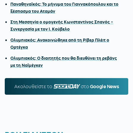
Παναθηναϊκός: Το μήνυμα του Γιαννακόπουλου και το
ξέσπασμα του Αταμάν
Στη Μεσσηνία ο ομογενής Κωνσταντίνος Σπανός -
Συνεργασία με τον Ι. Κούβελο
Ολυμπιακός: Ανακοινώθηκε από τη Ρίβερ Πλέιτ ο
Ορτέγκα
Ολυμπιακός: Ο διαιτητής που θα διευθύνει τη ρεβάνς
με τη Ναϊμέγκεν
Ακολουθείστε τo
SPORTDAY.GR
στο
Google News