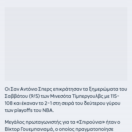
Οι Σαν Αντόνιο Σπερς επικράτησαν τα ξημερώματα του
Σαββάτου (9/5) των Μινεσότα Τίμπεργουλβς με 115-
108 και έκαναν το 2-1 στη σειρά του δεύτερου γύρου
των playoffs του NBA.
Μεγάλος πρωταγωνιστής για τα «Σπιρούνια» ήταν ο
Βίκτορ Γουεμπανιαμά, ο οποίος πραγματοποίησε