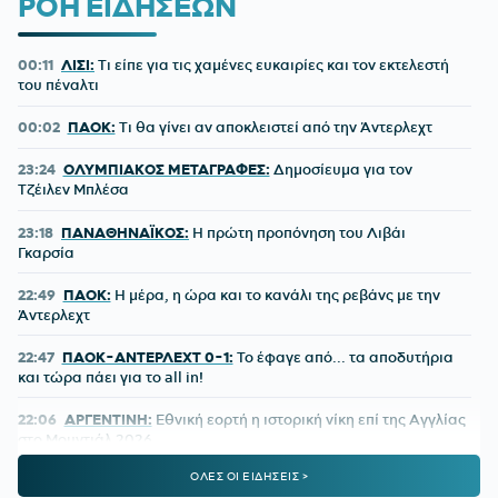
ΡΟΗ ΕΙΔΗΣΕΩΝ
00:11
ΛΙΣΙ:
Τι είπε για τις χαμένες ευκαιρίες και τον εκτελεστή
του πέναλτι
00:02
ΠΑΟΚ:
Τι θα γίνει αν αποκλειστεί από την Άντερλεχτ
23:24
ΟΛΥΜΠΙΑΚΟΣ ΜΕΤΑΓΡΑΦΕΣ:
Δημοσίευμα για τον
Τζέιλεν Μπλέσα
23:18
ΠΑΝΑΘΗΝΑΪΚΟΣ:
Η πρώτη προπόνηση του Λιβάι
Γκαρσία
22:49
ΠΑΟΚ:
Η μέρα, η ώρα και το κανάλι της ρεβάνς με την
Άντερλεχτ
22:47
ΠΑΟΚ-ΑΝΤΕΡΛΕΧΤ 0-1:
Το έφαγε από... τα αποδυτήρια
και τώρα πάει για το all in!
22:06
ΑΡΓΕΝΤΙΝΗ:
Εθνική εορτή η ιστορική νίκη επί της Αγγλίας
στο Μουντιάλ 2026
ΟΛΕΣ ΟΙ ΕΙΔΗΣΕΙΣ >
22:04
ΜΠΑΡΤΣΕΛΟΝΑ:
Ο Ρόντρι είναι έτοιμος να «ντυθεί