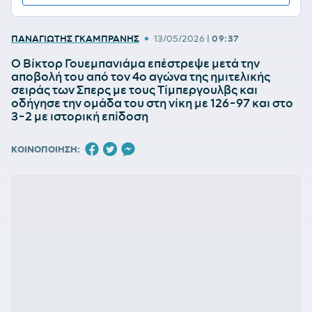
•
ΠΑΝΑΓΙΩΤΗΣ ΓΚΑΜΠΡΑΝΗΣ
13/05/2026
|
09:37
Ο Βίκτορ Γουεμπανιάμα επέστρεψε μετά την
αποβολή του από τον 4ο αγώνα της ημιτελικής
σειράς των Σπερς με τους Τίμπεργουλβς και
οδήγησε την ομάδα του στη νίκη με 126-97 και στο
3-2 με ιστορική επίδοση
ΚΟΙΝΟΠΟΙΗΣΗ: