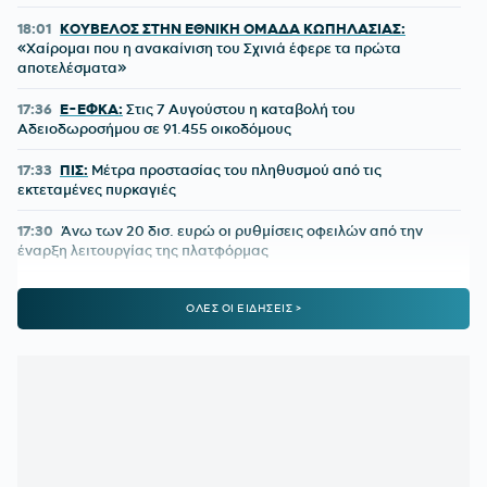
18:01
ΚΟΥΒΕΛΟΣ ΣΤΗΝ ΕΘΝΙΚΗ ΟΜΑΔΑ ΚΩΠΗΛΑΣΙΑΣ:
«Χαίρομαι που η ανακαίνιση του Σχινιά έφερε τα πρώτα
αποτελέσματα»
17:36
E-ΕΦΚΑ:
Στις 7 Αυγούστου η καταβολή του
Αδειοδωροσήμου σε 91.455 οικοδόμους
17:33
ΠΙΣ:
Μέτρα προστασίας του πληθυσμού από τις
εκτεταμένες πυρκαγιές
17:30
Άνω των 20 δισ. ευρώ οι ρυθμίσεις οφειλών από την
έναρξη λειτουργίας της πλατφόρμας
17:20
Έναρξη αιτήσεων για το Πρόγραμμα «Τουρισμός για
ΟΛΕΣ ΟΙ ΕΙΔΗΣΕΙΣ >
Όλους 2026-2027»
17:12
ΟΛΥΜΠΙΑΚΟΣ ΠΑΡΑΣΚΗΝΙΟ:
Τι γύρευε ο Πότερ στο
Καραϊσκάκη;
16:51
ΚΑΛΑΜΑΤΑ:
Δικός της ο Κουρμινόφσκι των 120 γκολ!
16:40
ΟΛΥΜΠΙΑΚΟΣ:
Η A Bola βάφει... στα ερυθρόλευκα τον
Μπραγκάνσα - Το ποσό που αναφέρει