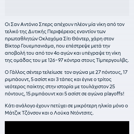
Οι Σαν Αντόνιο Σπερς απέχουν πλέον μία νίκη από τον
τελικό της Δυτικής Περιφέρειας εναντίον των
πρωταθλητών Οκλαχόμα Σίτι Θάντερ, χάρη στον
Βίκτορ Γουεμπανιάμα, που επέστρεψε μετά την
αποβολή του από τον 4ο αγών και υπέγραψε τη νίκη
της ομάδας του με 126-97 κόντρα στους Τίμπεργουλβς.
Ο Γάλλος σέντερ τελείωσε τον αγώνα με 27 πόντους, 17
ριμπάουντ, 5 ασίστ και 3 τάπες και έγινε ο τρίτος
νεότερος παίκτης στην ιστορία με τουλάχιστον 25
πόντους, 15 ριμπάουντ και 5 ασίστ σε αγώνα playoffs!
Κάτι ανάλογο έχουν πετύχει σε μικρότερη ηλικία μόνο ο
Μάτζικ Τζόνσον και ο Λούκα Ντόντσιτς.