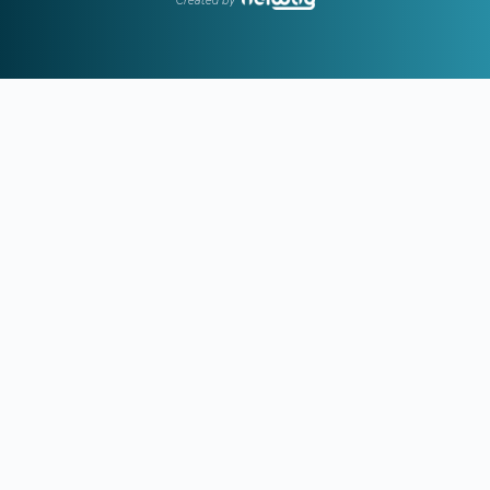
12:29
ΠΑΝΑΘΗΝΑΪΚΟΣ:
Τα πλάνα του Νίστρουπ για το πρώτο
βήμα πρόκρισης