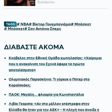
# NBA
# Βίκτορ Γουεμπανιάμα
# Μπάσκετ
TAGS
# Μπάσκετ
# Σαν Αντόνιο Σπερς
ΔΙΑΒΑΣΤΕ ΑΚΟΜΑ
Κούβελος στην Εθνική Ομάδα κωπηλασίας: «Χαίρομαι
που η ανακαίνιση του Σχινιά έφερε τα πρώτα
αποτελέσματα»
Ολυμπιακός Παρασκήνιο: Τι γύρευε ο Πότερ στο
Καραϊσκάκη;
ΠΑΟΚ: Μεγάλη... φλυαρία για Κωνσταντέλια
Λιβάι Γκαρσία: «Αν στο μέλλον επέστρεφα στην
Ελλάδα θα ήταν για την ΑΕΚ» - Η πληγή που άνοιξε η