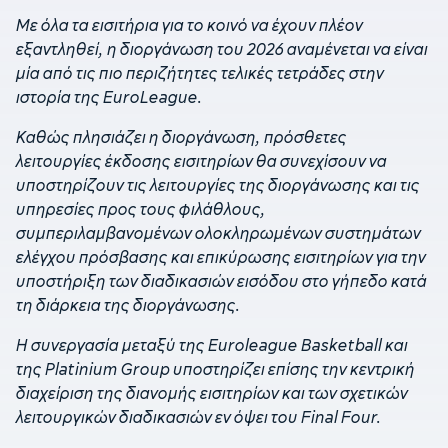
Με όλα τα εισιτήρια για το κοινό να έχουν πλέον
εξαντληθεί, η διοργάνωση του 2026 αναμένεται να είναι
μία από τις πιο περιζήτητες τελικές τετράδες στην
ιστορία της EuroLeague.
Καθώς πλησιάζει η διοργάνωση, πρόσθετες
λειτουργίες έκδοσης εισιτηρίων θα συνεχίσουν να
υποστηρίζουν τις λειτουργίες της διοργάνωσης και τις
υπηρεσίες προς τους φιλάθλους,
συμπεριλαμβανομένων ολοκληρωμένων συστημάτων
ελέγχου πρόσβασης και επικύρωσης εισιτηρίων για την
υποστήριξη των διαδικασιών εισόδου στο γήπεδο κατά
τη διάρκεια της διοργάνωσης.
Η συνεργασία μεταξύ της Euroleague Basketball και
της Platinium Group υποστηρίζει επίσης την κεντρική
διαχείριση της διανομής εισιτηρίων και των σχετικών
λειτουργικών διαδικασιών εν όψει του Final Four.