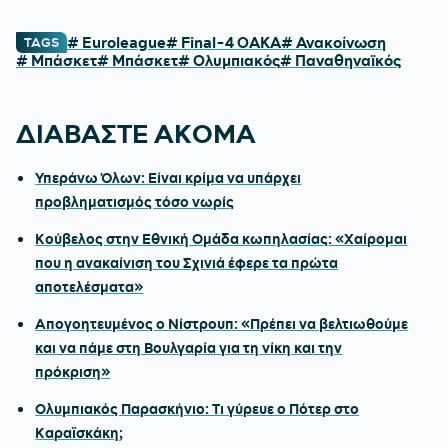
# Euroleague
# Final-4 ΟΑΚΑ
# Ανακοίνωση
TAGS
# Μπάσκετ
# Μπάσκετ
# Ολυμπιακός
# Παναθηναϊκός
ΔΙΑΒΑΣΤΕ ΑΚΟΜΑ
Υπεράνω Όλων: Είναι κρίμα να υπάρχει
προβληματισμός τόσο νωρίς
Κούβελος στην Εθνική Ομάδα κωπηλασίας: «Χαίρομαι
που η ανακαίνιση του Σχινιά έφερε τα πρώτα
αποτελέσματα»
Απογοητευμένος ο Νίστρουπ: «Πρέπει να βελτιωθούμε
και να πάμε στη Βουλγαρία για τη νίκη και την
πρόκριση»
Ολυμπιακός Παρασκήνιο: Τι γύρευε ο Πότερ στο
Καραϊσκάκη;