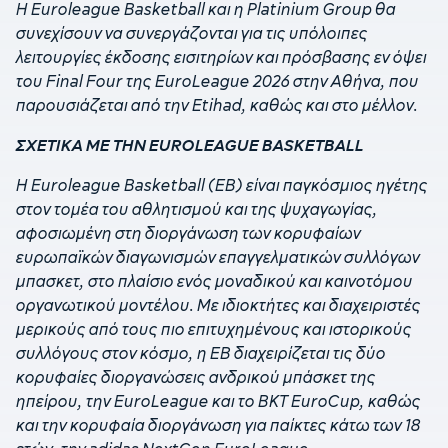
Η Euroleague Basketball και η Platinium Group θα
συνεχίσουν να συνεργάζονται για τις υπόλοιπες
λειτουργίες έκδοσης εισιτηρίων και πρόσβασης εν όψει
του Final Four της EuroLeague 2026 στην Αθήνα, που
παρουσιάζεται από την Etihad, καθώς και στο μέλλον.
ΣΧΕΤΙΚΑ ΜΕ ΤΗΝ EUROLEAGUE BASKETBALL
Η Euroleague Basketball (EB) είναι παγκόσμιος ηγέτης
στον τομέα του αθλητισμού και της ψυχαγωγίας,
αφοσιωμένη στη διοργάνωση των κορυφαίων
ευρωπαϊκών διαγωνισμών επαγγελματικών συλλόγων
μπασκετ, στο πλαίσιο ενός μοναδικού και καινοτόμου
οργανωτικού μοντέλου. Με ιδιοκτήτες και διαχειριστές
μερικούς από τους πιο επιτυχημένους και ιστορικούς
συλλόγους στον κόσμο, η EB διαχειρίζεται τις δύο
κορυφαίες διοργανώσεις ανδρικού μπάσκετ της
ηπείρου, την EuroLeague και το BKT EuroCup, καθώς
και την κορυφαία διοργάνωση για παίκτες κάτω των 18