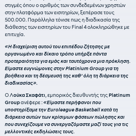
στιγμές όπου ο αριθμός των συνδεδεμένων χρηστών
στην πλατφόρμα των εισιτηρίων, ξεπέρασε τους
500.000. Παράλληλα τόνισε πως η διαδικασία της
διάθεσης των εισιτηρίων του Final 4 ολοκληρώθηκε με
επιτυχία.
«Η διαχείριση αυτού του επιπέδου ζήτησης με
οργανωμένο και δίκαιο τρόπο υπήρξε πάντα
προτεραιότητα για εμάς και ταυτόχρονα μια πρόκληση.
Είμαστε ευγνώμονες στην Platinium Group για τη
βοήθεια και τη δέσμευσή της καθ’ όλη τη διάρκεια της
διαδικασίας».
Ο Λ
ούκα Σκαφάτι
, εμπορικός διευθυντής της
Platinum
Group
ανέφερε :
«Είμαστε περήφανοι που
υποστηρίξαμε την Euroleague Basketball κατά τη
διάρκεια αυτών των κρίσιμων φάσεων πώλησης και
που συνεχίζουμε να συνεργαζόμαστε μαζί τους για τις
μελλοντικές εκδηλώσεις τους.