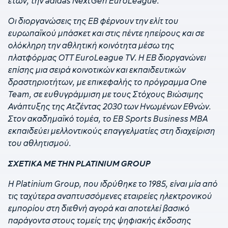
ετών, την adidas NextGen EuroLeague.
Οι διοργανώσεις της EB φέρνουν την ελίτ του
ευρωπαϊκού μπάσκετ και στις πέντε ηπείρους και σε
ολόκληρη την αθλητική κοινότητα μέσω της
πλατφόρμας OTT EuroLeague TV. Η EB διοργανώνει
επίσης μια σειρά κοινοτικών και εκπαιδευτικών
δραστηριοτήτων, με επικεφαλής το πρόγραμμα One
Team, σε ευθυγράμμιση με τους Στόχους Βιώσιμης
Ανάπτυξης της Ατζέντας 2030 των Ηνωμένων Εθνών.
Στον ακαδημαϊκό τομέα, το EB Sports Business MBA
εκπαιδεύει μελλοντικούς επαγγελματίες στη διαχείριση
του αθλητισμού.
ΣΧΕΤΙΚΑ ΜΕ ΤΗΝ PLATINIUM GROUP
Η Platinium Group, που ιδρύθηκε το 1985, είναι μία από
τις ταχύτερα αναπτυσσόμενες εταιρείες ηλεκτρονικού
εμπορίου στη διεθνή αγορά και αποτελεί βασικό
παράγοντα στους τομείς της ψηφιακής έκδοσης