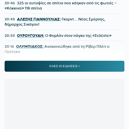
20:46
325 οι αυτοψίες σε σπίτια που κάηκαν από τις φωτιές –
«Κόκκινα» 118 σπίτια
20:43
ΑΛΕΞΗΣ ΓΙΑΝΝΟΥΛΙΑΣ:
Γκαρντ... Νέας Σμύρνης,
δήμαρχος Σικάγου!
20:33
ΟΥΡΟΥΓΟΥΑΗ:
Ο Φορλάν στον πάγκο της «Σελέστε»
20:16
ΟΛΥΜΠΙΑΚΟΣ:
Ανακοινώθηκε από τη Ρίβερ Πλέιτ ο
Ορτέγκα
20:10
SUPER LEAGUE:
Η ΕΕΑ χορήγησε πιστοποιητικά
ΟΛΕΣ ΟΙ ΕΙΔΗΣΕΙΣ >
συμμετοχής σε Άρη και Κηφισιά
19:39
ΠΑΟΚ:
Η ενδεκάδα κόντρα στην Άντερλεχτ
19:31
ΑΕΚ:
Οι δεύτερες σκέψεις του Κόστιτς τον έστειλαν στην
Αϊντχόφεν
19:25
ΑΡΗΣ ΜΕΤΑΓΡΑΦΕΣ:
Ο Ανταμ Μοκόκα στα κιτρινόμαυρα
για δύο χρόνια
19:02
ΠΑΟΚ:
Το ξεχωριστό μήνυμα της ΠΑΕ για την επιστροφή
Γιαννούλη