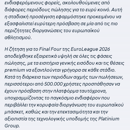
ενδιαφερόμενους φορείς, ακολουθούμενες από
διάφορες περιόδους πώλησης για το ευρύ κοινό. Αυτή
η σταδιακή προσέγγιση εφαρμόστηκε προκειμένου να
εξασφαλιστεί ευρύτερη πρόσβαση σε μία από τις πιο
περιζήτητες διοργανώσεις του ευρωπαϊκού
αθλητισμού.
Η ζήτηση για το Final Four της EuroLeague 2026
αποδείχθηκε εξαιρετικά υψηλή σε όλες τις φάσεις
πώλησης, με τα εισιτήρια γενικής εισόδου και τις θέσεις
premium να εξαντλούνται γρήγορα σε κάθε στάδιο.
Κατά τη διάρκεια των περιόδων αιχμής των πωλήσεων,
περισσότεροι από 500.000 χρήστες προσπάθησαν να
έχουν πρόσβαση στην πλατφόρμα ταυτόχρονα,
υπογραμμίζοντας το παγκόσμιο ενδιαφέρον που
περιβάλλει την κορυφαία διοργάνωση του ευρωπαϊκού
μπάσκετ, καθώς και την επεκτασιμότητα και την
αξιοπιστία της τεχνολογικής υποδομής της Platinium
Group.