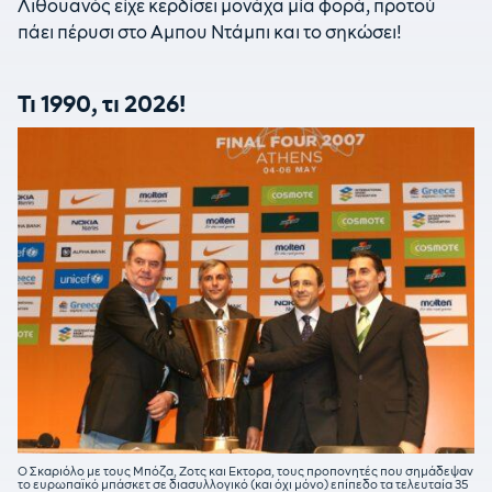
Λιθουανός είχε κερδίσει μονάχα μία φορά, προτού
πάει πέρυσι στο Αμπου Ντάμπι και το σηκώσει!
Τι 1990, τι 2026!
Ο Σκαριόλο με τους Μπόζα, Ζοτς και Εκτορα, τους προπονητές που σημάδεψαν
το ευρωπαϊκό μπάσκετ σε διασυλλογικό (και όχι μόνο) επίπεδο τα τελευταία 35