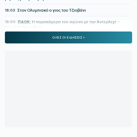
18:03
Στον Ολυμπιακό ο γιος του Τζιοβάνι
18:00
ΠΑΟΚ:
Η παρακάμερα του αγώνα με την Άντερλεχτ -
Όλα όσα δεν είδατε
ΟΛΕΣ ΟΙ ΕΙΔΗΣΕΙΣ >
17:35
ΕΛΕΝΗ ΒΟΥΛΓΑΡΑΚΗ:
Ξέσπασε μετά τις φήμες χωρισμού
με τον Φώτη Ιωαννίδη
17:26
ΟΛΥΜΠΙΑΚΟΣ:
Επέστρεψε ο Δημήτρης Ρέτσος
17:13
ΜΟΚΟΚΑ:
«Θέλουμε να χτίσουμε κάτι μεγάλο στον Άρη»
17:02
ΙΣΑ:
Έκκληση για εντατικοποίηση των μέτρων κατά των
κουνουπιών λόγω της αυξημένης κυκλοφορίας του ιού του
Δυτικού Νείλου στην Αττική
17:00
ΠΑΡΑΛΙΕΣ:
έλεγχοι με drones και MyCoast σε πάνω από
300 παραλίες - Πρόστιμα έως 73.000 ευρώ
16:55
ΣΑΝ ΣΗΜΕΡΑ - ΧΟΥΑΝ ΚΑΡΛΟΣ ΖΑΜΠΑΛΑ:
Η ζωή του
νεότερου χρυσού ολυμπιονίκη του Μαραθωνίου ήταν ένα...
μυστήριο