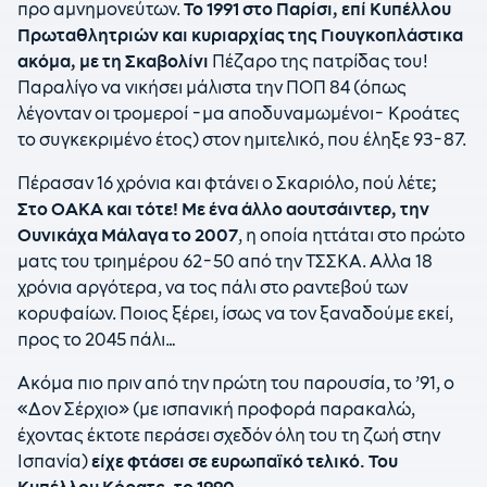
προ αμνημονεύτων.
Το 1991 στο Παρίσι, επί Κυπέλλου
Πρωταθλητριών και κυριαρχίας της Γιουγκοπλάστικα
ακόμα, με τη Σκαβολίνι
Πέζαρο της πατρίδας του!
Παραλίγο να νικήσει μάλιστα την ΠΟΠ 84 (όπως
λέγονταν οι τρομεροί -μα αποδυναμωμένοι- Κροάτες
το συγκεκριμένο έτος) στον ημιτελικό, που έληξε 93-87.
Πέρασαν 16 χρόνια και φτάνει ο Σκαριόλο, πού λέτε
;
Στο ΟΑΚΑ και τότε! Με ένα άλλο αουτσάιντερ, την
Ουνικάχα Μάλαγα το 2007
, η οποία ηττάται στο πρώτο
ματς του τριημέρου 62-50 από την ΤΣΣΚΑ. Αλλα 18
χρόνια αργότερα, να τος πάλι στο ραντεβού των
κορυφαίων. Ποιος ξέρει, ίσως να τον ξαναδούμε εκεί,
προς το 2045 πάλι…
Ακόμα πιο πριν από την πρώτη του παρουσία, το ’91, ο
«Δον Σέρχιο» (με ισπανική προφορά παρακαλώ,
έχοντας έκτοτε περάσει σχεδόν όλη του τη ζωή στην
Ισπανία)
είχε φτάσει σε ευρωπαϊκό τελικό. Του