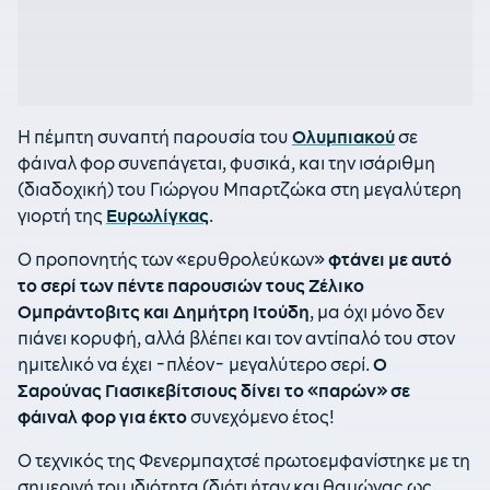
Η πέμπτη συναπτή παρουσία του
Ολυμπιακού
σε
φάιναλ φορ συνεπάγεται, φυσικά, και την ισάριθμη
(διαδοχική) του Γιώργου Μπαρτζώκα στη μεγαλύτερη
γιορτή της
Ευρωλίγκας
.
Ο προπονητής των «ερυθρολεύκων»
φτάνει με αυτό
το σερί των πέντε παρουσιών τους Ζέλικο
Ομπράντοβιτς και Δημήτρη Ιτούδη
, μα όχι μόνο δεν
πιάνει κορυφή, αλλά βλέπει και τον αντίπαλό του στον
ημιτελικό να έχει -πλέον- μεγαλύτερο σερί.
Ο
Σαρούνας Γιασικεβίτσιους δίνει το «παρών» σε
φάιναλ φορ για έκτο
συνεχόμενο έτος!
Ο τεχνικός της Φενερμπαχτσέ πρωτοεμφανίστηκε με τη
σημερινή του ιδιότητα (διότι ήταν και θαμώνας ως