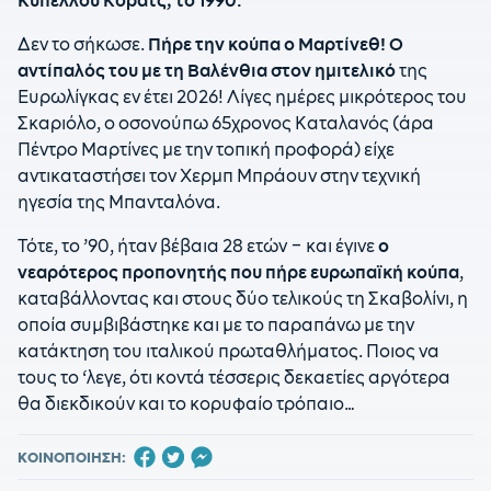
Κυπέλλου Κόρατς, το 1990.
Δεν το σήκωσε.
Πήρε την κούπα ο Μαρτίνεθ! Ο
αντίπαλός του με τη Βαλένθια στον ημιτελικό
της
Ευρωλίγκας εν έτει 2026! Λίγες ημέρες μικρότερος του
Σκαριόλο, ο οσονούπω 65χρονος Καταλανός (άρα
Πέντρο Μαρτίνες με την τοπική προφορά) είχε
αντικαταστήσει τον Χερμπ Μπράουν στην τεχνική
ηγεσία της Μπανταλόνα.
Τότε, το ’90, ήταν βέβαια 28 ετών – και έγινε
ο
νεαρότερος προπονητής που πήρε ευρωπαϊκή κούπα
,
καταβάλλοντας και στους δύο τελικούς τη Σκαβολίνι, η
οποία συμβιβάστηκε και με το παραπάνω με την
κατάκτηση του ιταλικού πρωταθλήματος. Ποιος να
τους το ‘λεγε, ότι κοντά τέσσερις δεκαετίες αργότερα
θα διεκδικούν και το κορυφαίο τρόπαιο…
ΚΟΙΝΟΠΟΙΗΣΗ: