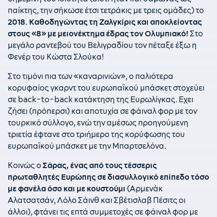
παίκτης, την σήκωσε έτσι τετράκις με τρεις ομάδες) το
2018. Καθοδηγώντας τη Ζαλγκίρις και αποκλείοντας
στους «8» με μειονέκτημα έδρας τον Ολυμπιακό!
Στο
μεγάλο ραντεβού του Βελιγραδίου τον πέταξε έξω η
Φενέρ του Κώστα Σλούκα!
Στο τιμόνι πια των «καναρινιών», ο παλιότερα
κορυφαίος γκαρντ του ευρωπαϊκού μπάσκετ στοχεύει
σε back-to-back κατάκτηση της Ευρωλίγκας. Εχει
ζήσει (πρόπερσι) και αποτυχία σε φάιναλ φορ με τον
τουρκικό σύλλογο, ενώ την αμέσως προηγούμενη
τριετία έφτανε στο τριήμερο της κορύφωσης του
ευρωπαϊκού μπάσκετ με την Μπαρτσελόνα.
Κοινώς ο
Σάρας, ένας από τους τέσσερις
πρωταθλητές Ευρώπης σε διασυλλογικό επίπεδο τόσο
με φανέλα όσο και με κουστούμι
(Αρμενάκ
Αλατσατσάν, Λόλο Σάινθ και Σβέτισλαβ Πέσιτς οι
άλλοι), φτάνει τις επτά συμμετοχές σε φάιναλ φορ με