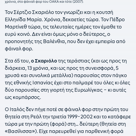
χρόνια, στο φάιναλ φορ του ΟΑΚΑ και τότε (2007).
Τον Σέρτζιο Σκαριόλο τον γνωρίζει και η κουτσή
Ελληνίδα Μαρία. Χρόνια, δεκαετίες τώρα. Τον Πέδρο
Μαρτίνεθ τώρα, τις τελευταίες ημέρες τον έμαθε το
ευρύ κοινό. Δεν είναι όμως μόνο ο δεύτερος, ο
προπονητής της Βαλένθια, που δεν έχει εμπειρία από
φάιναλ φορ.
Στα 65 του,
ο Σκαριόλο
της τεράστιας (και ως προς τη
διάρκεια, 13 χρόνια, και ως προς τη συνεισφορά, 5
χρυσά και συνολικά μετάλλια) παρουσίας στον πάγκο
της εθνικής Ισπανίας έχει στο παλμαρέ του όλες κι όλες
δύο παρουσίες στη γιορτή της Ευρωλίγκας – κι αυτές
ως κομπάρσος.
Ο Ιταλός δεν πήγε ποτέ σε φάιναλ φορ στην πρώτη του
θητεία στη Ρεάλ την τριετία 1999-2002 και το κατάφερε
τώρα με την πρώτη (φορά) στη… δεύτερη (θητεία στη
«Βασίλισσα»). Είχε παρευρεθεί για παρθενική φορά