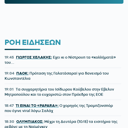
ΡΟΗ ΕΙΔΗΣΕΩΝ
19:45
ΓΙΩΡΓΟΣ ΧΕΛΑΚΗΣ:
Εχει κι ο Νίστρουπ τα «κολλήματά»
του...
19:04
ΠΑΟΚ:
Πρόταση της Γαλατάσαραϊ για δανεισμό του
Κωνσταντέλια
19:01
Tα συγχαρητήρια του Ισίδωρου Κούβελου στην Εβελυν
Μητροπούλου και το ευχαριστώ στον Πρόεδρο της ΕΟΕ
18:47
ΤΙ ΕΙΝΑΙ ΤΟ «PAPARA»:
Ο χορηγός της Τραμπζονσπόρ
που έγινε viral λόγω Σαλάχ
18:30
ΟΛΥΜΠΙΑΚΟΣ:
Μέχρι τη Δευτέρα (10/8) τα εισιτήρια της
ρεβάνς με τη Ναϊμέγκεν