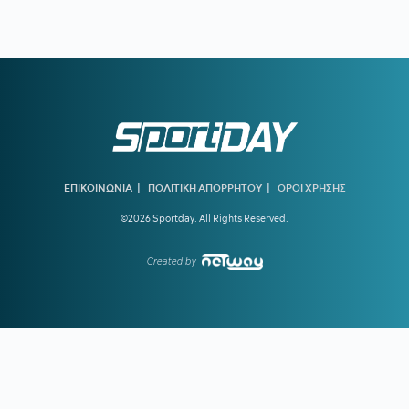
16:41
Υποχώρησε το 3,4% ο πληθωρισμός τον Ιούλιο
16:31
ΑΕΚ:
Η πρώτη επίσκεψη του Λόβρο Μάγερ στη Νέα
Φιλαδέλφεια
15:00
ΓΙΑΝΝΟΥΛΗΣ:
«Θέλω να παίξω Τσάμπιονς Λιγκ με τον
ΠΑΟΚ»
14:28
ΟΛΥΜΠΙΑΚΟΣ:
Ποιος είναι ο Ζοφρέ Μονκαντά που είχε
βρει τον Εμπαπέ όταν ήταν 12 και συμφώνησε με τον Βαγγέλη
Μαρινάκη
|
|
ΕΠΙΚΟΙΝΩΝΙΑ
ΠΟΛΙΤΙΚΗ ΑΠΟΡΡΗΤΟΥ
ΟΡΟΙ ΧΡΗΣΗΣ
©2026 Sportday. All Rights Reserved.
13:45
ΑΕΚ:
Ο Ηλιόπουλος βλέπει στον Μάγερ... το βλέμμα της
τίγρης!
Created by
13:15
ΟΛΥΜΠΙΑΚΟΣ:
Οι ανταγωνιστές των «ερυθρόλευκων»
για τον Πουέρτα
12:51
ΝΟΤΙΑ ΚΟΡΕΑ:
Η Ομοσπονδία πρόσφερε σεξουαλικές
υπηρεσίες σε ξένους διαιτητές