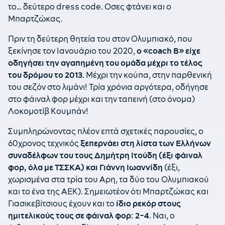
το… δεύτερο dress code. Οσες φτάνει και ο
Μπαρτζώκας.
Πριν τη δεύτερη θητεία του στον Ολυμπιακό, που
ξεκίνησε τον Ιανουάριο του 2020,
ο «
coach
B
» είχε
οδηγήσει την αγαπημένη του ομάδα μέχρι το τέλος
του δρόμου το 2013
. Μέχρι την κούπα, στην παρθενική
του σεζόν στο λιμάνι! Τρία χρόνια αργότερα, οδήγησε
στο φάιναλ φορ μέχρι και την ταπεινή (στο όνομα)
Λοκομοτίβ Κουμπάν!
Συμπληρώνοντας πλέον επτά σχετικές παρουσίες, ο
60χρονος τεχνικός
ξεπερνάει στη λίστα των Ελλήνων
συναδέλφων του τους Δημήτρη Ιτούδη (έξι φάιναλ
φορ, όλα με ΤΣΣΚΑ) και Γιάννη Ιωαννίδη
(έξι,
χωρισμένα στα τρία του Αρη, τα δύο του Ολυμπιακού
και το ένα της ΑΕΚ). Σημειωτέον ότι Μπαρτζώκας και
Γιασικεβίτσιους έχουν και το
ίδιο ρεκόρ στους
ημιτελικούς τους σε φάιναλ φορ: 2-4
. Ναι, ο