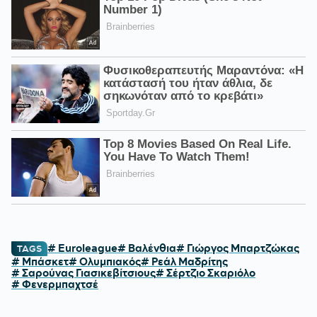
# Euroleague
# Βαλένθια
# Γιώργος Μπαρτζώκας
TAGS
# Μπάσκετ
# Ολυμπιακός
# Ρεάλ Μαδρίτης
# Σαρούνας Γιασικεβίτσιους
# Σέρτζιο Σκαριόλο
# Φενερμπαχτσέ