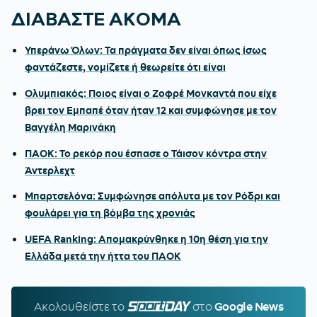
ΔΙΑΒΑΣΤΕ ΑΚΟΜΑ
Υπεράνω Όλων: Τα πράγματα δεν είναι όπως ίσως
φαντάζεστε, νομίζετε ή θεωρείτε ότι είναι
Ολυμπιακός: Ποιος είναι ο Ζοφρέ Μονκαντά που είχε
βρει τον Εμπαπέ όταν ήταν 12 και συμφώνησε με τον
Βαγγέλη Μαρινάκη
ΠΑΟΚ: Το ρεκόρ που έσπασε ο Τάισον κόντρα στην
Άντερλεχτ
Μπαρτσελόνα: Συμφώνησε απόλυτα με τον Ρόδρι και
φουλάρει για τη βόμβα της χρονιάς
UEFA Ranking: Απομακρύνθηκε η 10η θέση για την
Ελλάδα μετά την ήττα του ΠΑΟΚ
Ακολουθείστε τo
SPORTDAY.GR
στο
Google News