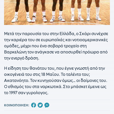
Μετά την παρουσία του στην Ελλάδα, ο Σκάρι συνέχισε
την καριέρα του σε ευρωπαϊκές και νοτιοαμερικανικές
ομάδες, μέχρι που ένα σοβαρό τροχαίο στη
Βαρκελώνη τον ανάγκασε να αποσυρθεί πρόωρα από
την ενεργό δράση.
Η είδηση του θανάτου του, που έγινε γνωστή από την
οικογένειά του στις 18 Μαΐου. Το ταλέντο του;
Ακατανόητο. Τον κυνηγούσαν όμως… οι δαίμονες του.
Ο εθισμός του στα ναρκωτικά. Στο μπάσκετ έμεινε ως
το 1997 σαν γυρολογος.
ΚΟΙΝΟΠΟΙΗΣΗ: