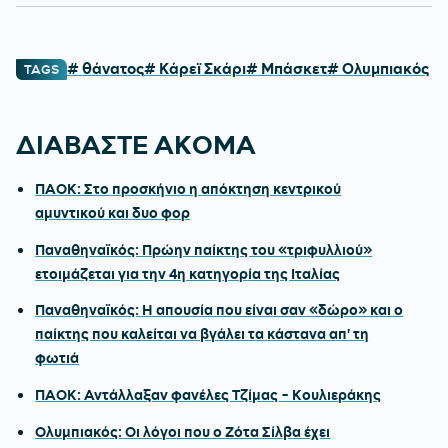
# θάνατος
# Κάρεϊ Σκάρι
# Μπάσκετ
# Ολυμπιακός
TAGS
ΔΙΑΒΑΣΤΕ ΑΚΟΜΑ
ΠΑΟΚ: Στο προσκήνιο η απόκτηση κεντρικού
αμυντικού και δυο φορ
Παναθηναϊκός: Πρώην παίκτης του «τριφυλλιού»
ετοιμάζεται για την 4η κατηγορία της Ιταλίας
Παναθηναϊκός: Η απουσία που είναι σαν «δώρο» και ο
παίκτης που καλείται να βγάλει τα κάστανα απ' τη
φωτιά
ΠΑΟΚ: Αντάλλαξαν φανέλες Τζίμας - Κουλιεράκης
Ολυμπιακός: Οι λόγοι που ο Ζότα Σίλβα έχει