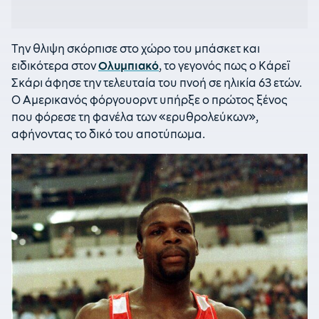
Την θλιψη σκόρπισε στο χώρο του μπάσκετ και
ειδικότερα στον
Ολυμπιακό
, το γεγονός πως ο Κάρεϊ
Σκάρι άφησε την τελευταία του πνοή σε ηλικία 63 ετών.
Ο Αμερικανός φόργουορντ υπήρξε ο πρώτος ξένος
που φόρεσε τη φανέλα των «ερυθρολεύκων»,
αφήνοντας το δικό του αποτύπωμα.