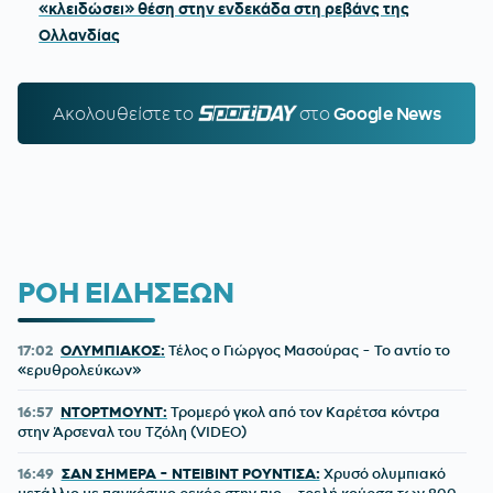
«κλειδώσει» θέση στην ενδεκάδα στη ρεβάνς της
Ολλανδίας
Ακολουθείστε τo
SPORTDAY.GR
στο
Google News
ΡΟΗ ΕΙΔΗΣΕΩΝ
17:02
ΟΛΥΜΠΙΑΚΟΣ:
Τέλος ο Γιώργος Μασούρας - Το αντίο το
«ερυθρολεύκων»
16:57
ΝΤΟΡΤΜΟΥΝΤ:
Τρομερό γκολ από τον Καρέτσα κόντρα
στην Άρσεναλ του Τζόλη (VIDEO)
16:49
ΣΑΝ ΣΗΜΕΡΑ - ΝΤΕΙΒΙΝΤ ΡΟΥΝΤΙΣΑ:
Χρυσό ολυμπιακό