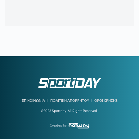
ανάπτυξης
13:46
ΑΕΚ:
Συνεχίζει στα κιτρινόμαυρα έως το 2030 ο Σταύρος
Πήλιος
13:41
ΒΑΓΓΕΛΗΣ ΜΑΡΙΝΑΚΗΣ:
Στη λίστα με τους 50
πλουσιότερους ιδιοκτήτες ομάδων
13:10
ΠΑΝΑΘΗΝΑΪΚΟΣ:
Πρώην παίκτης του «τριφυλλιού»
ετοιμάζεται για την 4η κατηγορία της Ιταλίας
12:40
Η ΕΠΟ ΕΥΧΗΘΗΚΕ ΣΤΟΝ ΟΤΟ ΡΕΧΑΓΚΕΛ ΓΙΑ ΤΑ
ΓΕΝΕΘΛΙΑ ΤΟΥ:
«Σημάδεψε την ιστορία της Εθνικής»
12:15
ΟΛΥΜΠΙΑΚΟΣ:
Υπάρχει σήμερα ιδανική ενδεκάδα;
11:40
ΒΙΛΕΡΜΠΑΝ:
Στο τραπέζι η πώληση στην οικογένεια
Μπας – Οι διαπραγματεύσεις και το ποσό
|
|
ΕΠΙΚΟΙΝΩΝΙΑ
ΠΟΛΙΤΙΚΗ ΑΠΟΡΡΗΤΟΥ
ΟΡΟΙ ΧΡΗΣΗΣ
©2026 Sportday. All Rights Reserved.
11:06
ΠΑΓΚΟΣΜΙΟ ΣΤΙΒΟΥ Κ20:
Ασημένια η Ρούσσου στα
800μ. με συγκλονιστικό φινάλε
Created by
10:36
ΠΑΟΚ:
Στο προσκήνιο η απόκτηση κεντρικού αμυντικού
και δυο φορ