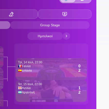
θ
0
τ
0
Ά
2
γ