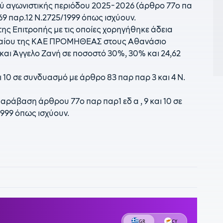
ύ αγωνιστικής περιόδου 2025-2026 (άρθρο 77ο πα
11
69 παρ.12 Ν.2725/1999 όπως ισχύουν.
κ
ς Επιτροπής με τις οποίες χορηγήθηκε άδεια
σ
λαίου της ΚΑΕ ΠΡΟΜΗΘΕΑΣ στους Αθανάσιο
αι Άγγελο Ζανή σε ποσοστό 30%, 30% και 24,62
1
έ
 10 σε συνδυασμό με άρθρο 83 παρ παρ 3 και 4 Ν.
1
π
Ι
αράβαση άρθρου 77ο παρ παρ1 εδ α , 9 και 10 σε
1999 όπως ισχύουν.
0
κ
0
τ
0
ξ
0
0