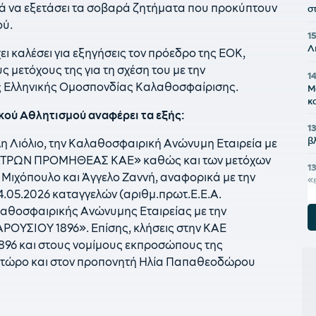
ρά να εξετάσει τα σοβαρά ζητήματα που προκύπτουν
σ
ού.
1
Λ
ι καλέσει για εξηγήσεις τον πρόεδρο της ΕΟΚ,
ς μετόχους της για τη σχέση του με την
1
 Ελληνικής Ομοσπονδίας Καλαθοσφαίρισης.
Μ
κ
ού Αθλητισμού αναφέρει τα εξής:
1
β
η Λιόλιο, την Καλαθοσφαιρική Ανώνυμη Εταιρεία με
ΤΡΩΝ ΠΡΟΜΗΘΕΑΣ ΚΑΕ» καθώς και των μετόχων
1
Μιχόπουλο και Άγγελο Ζαννή, αναφορικά με την
«
14.05.2026 καταγγελών (αριθμ.πρωτ.Ε.Ε.Α.
12
αλαθοσφαιρικής Ανώνυμης Εταιρείας με την
σ
ΣΙΟΥ 1896». Επίσης, κλήσεις στην ΚΑΕ
 και στους νομίμους εκπροσώπους της
1
τ
τώρο και στον προπονητή Ηλία Παπαθεοδώρου
1
α
ό
ε