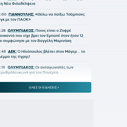
τη Νέα Φιλαδέλφεια
5:00
ΓΙΑΝΝΟΥΛΗΣ:
«Θέλω να παίξω Τσάμπιονς
ιγκ με τον ΠΑΟΚ»
4:28
ΟΛΥΜΠΙΑΚΟΣ:
Ποιος είναι ο Ζοφρέ
ονκαντά που είχε βρει τον Εμπαπέ όταν ήταν 12
αι συμφώνησε με τον Βαγγέλη Μαρινάκη
3:45
ΑΕΚ:
Ο Ηλιόπουλος βλέπει στον Μάγερ... το
λέμμα της τίγρης!
3:15
ΟΛΥΜΠΙΑΚΟΣ:
Οι ανταγωνιστές των
ερυθρόλευκων» για τον Πουέρτα
:51
ΝΟΤΙΑ ΚΟΡΕΑ:
Η Ομοσπονδία πρόσφερε
ΟΛΕΣ ΟΙ ΕΙΔΗΣΕΙΣ >
εξουαλικές υπηρεσίες σε ξένους διαιτητές
2:25
ΑΕΚ:
Ο Πέρισιτς... έκλεψε τον Κόστιτς από
ην Ένωση
1:50
ΥΠΕΡΑΝΩ ΟΛΩΝ:
Τα πράγματα δεν είναι
πως ίσως φαντάζεστε, νομίζετε ή θεωρείτε ότι
ίναι