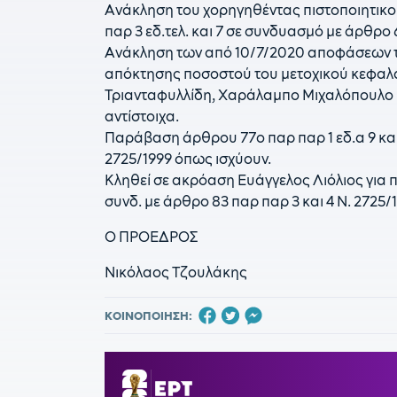
Ανάκληση του χορηγηθέντας πιστοποιητικο
παρ 3 εδ.τελ. και 7 σε συνδυασμό με άρθρο 
Ανάκληση των από 10/7/2020 αποφάσεων τη
απόκτησης ποσοστού του μετοχικού κεφα
Τριανταφυλλίδη, Χαράλαμπο Μιχαλόπουλο κ
αντίστοιχα.
Παράβαση άρθρου 77ο παρ παρ 1 εδ.α 9 και
2725/1999 όπως ισχύουν.
Κληθεί σε ακρόαση Ευάγγελος Λιόλιος για π
συνδ. με άρθρο 83 παρ παρ 3 και 4 Ν. 2725/
Ο ΠΡΟΕΔΡΟΣ
Νικόλαος Τζουλάκης
ΚΟΙΝΟΠΟΙΗΣΗ: