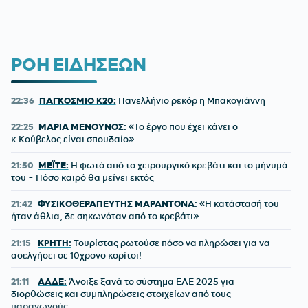
ΡΟΗ ΕΙΔΗΣΕΩΝ
22:36
ΠΑΓΚΟΣΜΙΟ Κ20:
Πανελλήνιο ρεκόρ η Μπακογιάννη
22:25
ΜΑΡΙΑ ΜΕΝΟΥΝΟΣ:
«Το έργο που έχει κάνει ο
κ.Κούβελος είναι σπουδαίο»
21:50
ΜΕΪΤΕ:
Η φωτό από το χειρουργικό κρεβάτι και το μήνυμά
του - Πόσο καιρό θα μείνει εκτός
21:42
ΦΥΣΙΚΟΘΕΡΑΠΕΥΤΗΣ ΜΑΡΑΝΤΟΝΑ:
«Η κατάστασή του
ήταν άθλια, δε σηκωνόταν από το κρεβάτι»
21:15
ΚΡΗΤΗ:
Τουρίστας ρωτούσε πόσο να πληρώσει για να
ασελγήσει σε 10χρονο κορίτσι!
21:11
ΑΑΔΕ:
Άνοιξε ξανά το σύστημα ΕΑΕ 2025 για
διορθώσεις και συμπληρώσεις στοιχείων από τους
παραγωγούς