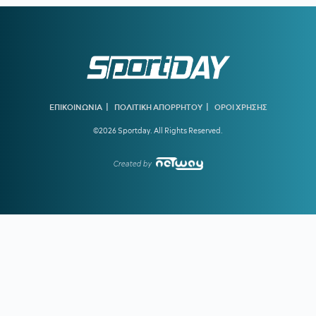
Μητροπούλου και το ευχαριστώ στον Πρόεδρο της ΕΟΕ
18:47
ΤΙ ΕΙΝΑΙ ΤΟ «PAPARA»:
Ο χορηγός της Τραμπζονσπόρ
που έγινε viral λόγω Σαλάχ
18:30
ΟΛΥΜΠΙΑΚΟΣ:
Μέχρι τη Δευτέρα (10/8) τα εισιτήρια της
ρεβάνς με τη Ναϊμέγκεν
|
|
ΕΠΙΚΟΙΝΩΝΙΑ
ΠΟΛΙΤΙΚΗ ΑΠΟΡΡΗΤΟΥ
ΟΡΟΙ ΧΡΗΣΗΣ
18:03
Στον Ολυμπιακό ο γιος του Τζιοβάνι
©2026 Sportday. All Rights Reserved.
18:00
ΠΑΟΚ:
Η παρακάμερα του αγώνα με την Άντερλεχτ -
Όλα όσα δεν είδατε
Created by
17:35
ΕΛΕΝΗ ΒΟΥΛΓΑΡΑΚΗ:
Ξέσπασε μετά τις φήμες χωρισμού
με τον Φώτη Ιωαννίδη
17:26
ΟΛΥΜΠΙΑΚΟΣ:
Επέστρεψε ο Δημήτρης Ρέτσος