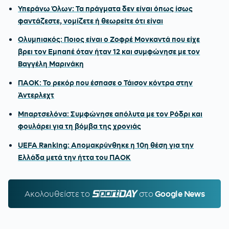
Υπεράνω Όλων: Τα πράγματα δεν είναι όπως ίσως
φαντάζεστε, νομίζετε ή θεωρείτε ότι είναι
Ολυμπιακός: Ποιος είναι ο Ζοφρέ Μονκαντά που είχε
βρει τον Εμπαπέ όταν ήταν 12 και συμφώνησε με τον
Βαγγέλη Μαρινάκη
ΠΑΟΚ: Το ρεκόρ που έσπασε ο Τάισον κόντρα στην
Άντερλεχτ
Μπαρτσελόνα: Συμφώνησε απόλυτα με τον Ρόδρι και
φουλάρει για τη βόμβα της χρονιάς
UEFA Ranking: Απομακρύνθηκε η 10η θέση για την
Ελλάδα μετά την ήττα του ΠΑΟΚ
Ακολουθείστε τo
SPORTDAY.GR
στο
Google News