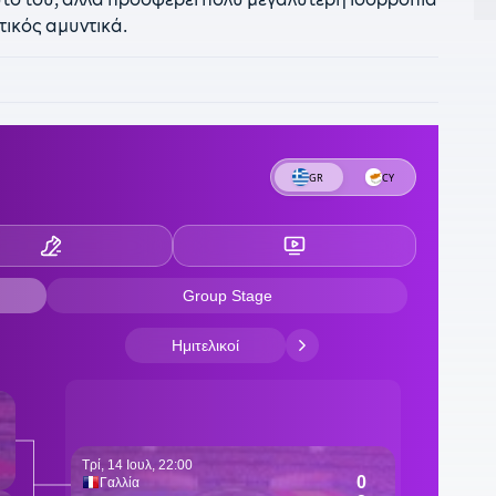
ητικός αμυντικά.
2
Λ
π
2
τ
1
τ
1
1
μ
1
π
1
κ
κ
1