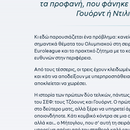
τα προφανή, που φάνηκε 
Γουόρντ ή Ντιλ
Κι εδώ παρουσιάζεται ένα πρόβλημα: κανείς
σημαντικά θέματα του Ολυμπιακού στη σειρ
Euroleague και το πρακτικό ζήτημα με το 
ευθυνών στην περιφέρεια.
Από τους τέσσερις, οι τρεις έχουν κλειδωμέ
και κάτι να αποδείξουν με υπερπροσπάθεια. 
αποκλείεται να χωρέσει.
Η ιστορία των πρώτων δύο τελικών, πάντως,
του ΣΕΦ: τους Τζόουνς και Γουόρντ. Ο πρώτ
στο δεύτερο ματς, αλλά ξέρει να υπηρετεί άρ
οποιονδήποτε. Κάτι κομβικό κόντρα σε μια 
αλλά και… ο Μήτογλου, που σ’ αυτή τη σειρά
μπορεί να απέχει από τον σταθερά καλό εα