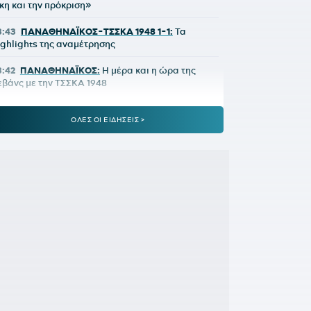
ίκη και την πρόκριση»
3:43
ΠΑΝΑΘΗΝΑΪΚΟΣ-ΤΣΣΚΑ 1948 1-1:
Τα
ighlights της αναμέτρησης
3:42
ΠΑΝΑΘΗΝΑΪΚΟΣ:
Η μέρα και η ώρα της
εβάνς με την ΤΣΣΚΑ 1948
3:24
ΠΑΝΑΘΗΝΑΪΚΟΣ-ΤΣΣΚΑ 1948 1-1:
Έτσι δεν
ΟΛΕΣ ΟΙ ΕΙΔΗΣΕΙΣ >
άει πουθενά
2:09
Παναθηναϊκός - ΤΣΣΚΑ 1948 | 1-1 με το
λασέ του Ρούσεφ
2:09
ΠΑΝΑΘΗΝΑΪΚΟΣ - ΤΣΣΚΑ 1948:
1-0 με
πέροχη κεφαλιά του Γιάγκουσιτς
1:37
ΒΙΝΙΣΙΟΥΣ:
Μένει στη Ρεάλ Μαδρίτης
1:33
«Πέταξε» τον Ιούλιο η επιβατική κίνηση -
ιακινήθηκαν 3,93 εκατ. επιβάτες
1:28
ΑΡΗΣ-ΠΑΝΘΡΑΚΙΚΟΣ 5-1:
Ορεξάτος και
ολλά υποσχόμενος