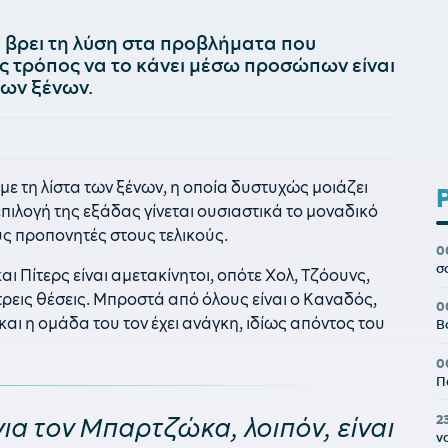
 βρει τη λύση στα προβλήματα που
ς τρόπος να το κάνει μέσω προσώπων είναι
των ξένων.
ε τη λίστα των ξένων, η οποία δυστυχώς μοιάζει
 επιλογή της εξάδας γίνεται ουσιαστικά το μοναδικό
υς προπονητές στους τελικούς.
0
σ
και Πίτερς είναι αμετακίνητοι, οπότε Χολ, Τζόουνς,
 τρεις θέσεις. Μπροστά από όλους είναι ο Καναδός,
0
και η ομάδα του τον έχει ανάγκη, ιδίως απόντος του
Β
0
Π
2
ια τον Μπαρτζώκα, λοιπόν, είναι
ν