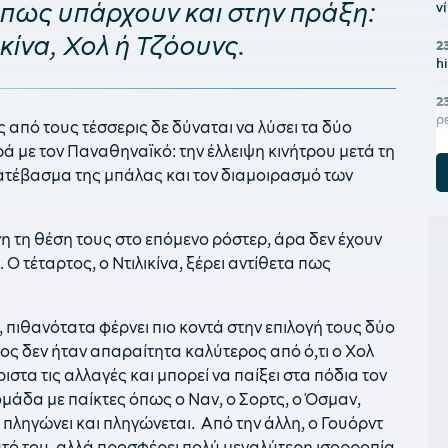
πως υπάρχουν και στην πράξη:
ν
ικίνα, Χολ ή Τζόουνς.
2
h
2
ρ
 από τους τέσσερις δε δύναται να λύσει τα δύο
ά με τον Παναθηναϊκό: την έλλειψη κινήτρου μετά τη
2
κατέβασμα της μπάλας και τον διαμοιρασμό των
π
2
π
νη τη θέση τους στο επόμενο ρόστερ, άρα δεν έχουν
Ο τέταρτος, ο Ντιλικίνα, ξέρει αντίθετα πως
2
υ
 πιθανότατα φέρνει πιο κοντά στην επιλογή τους δύο
2
ος δεν ήταν απαραίτητα καλύτερος από ό,τι ο Χολ
2
ιστα τις αλλαγές και μπορεί να παίξει στα πόδια τον
Δ
ομάδα με παίκτες όπως ο Ναν, ο Σορτς, ο Όσμαν,
2
 πληγώνει και πληγώνεται. Από την άλλη, ο Γουόρντ
π
υτό του, αλλά προσφέρει πολύ μεγαλύτερη ισορροπία