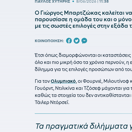
•
ΠΑΥΛΟΣ ΧΥΤΗΡΗΣ
8/06/2026
|
11:38
Ο Γιώργος Μπαρτζώκας καλείται να
παρουσίασε η ομάδα του και ο μόνο
με τις σωστές επιλογές στην εξάδα 
ΚΟΙΝΟΠΟΙΗΣΗ:
Έτσι όπως διαμορφώνονται οι καταστάσεις μ
όλο και πιο μικρή όσο τα χρόνια περνούν, η
δίλημμα για τις επιλογές προσώπων από το
Για τον
Ολυμπιακό
, οι Φουρνιέ, Μιλουτίνοφ 
Γουόρντ, Ντιλικίνα και Τζόσεφ μάχονται για
καθώς τα στοιχεία του δεν αντικαθίστανται 
Τάιλερ Ντόρσεϊ.
Τα πραγματικά διλήμματα γ