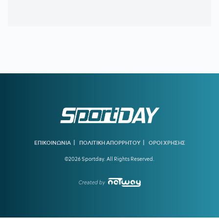
παραγωγούς
20:46
ΝΙΣΤΡΟΥΠ-ΜΕΝΤΙΛΙΜΠΑΡ:
Η χρονιά άρχισε με ζόρια
20:38
ΚΙΝΑΝ ΕΒΑΝΣ:
Ανακοινώθηκε από τη Ζαλγκίρις και…
πάει Λόντον Λάιονς
20:32
ΠΑΡΑΣΚΗΝΙΟ:
Ελληνική ομάδα έκανε πρόταση στον
Θεμπάγιος
20:31
Υπό απειλή δίωξης κοινωνικοί λειτουργοί που αρνούνται
να εκτελέσουν εισαγγελικές εντολές – Ακραία υποστελέχωση
στις κοινωνικές υπηρεσίες
20:13
Ο διεθνούς φήμης συνθέτης Μάριος Ιωάννου Ηλία νέος
συνθέτης των Τελετών Αφής και Παράδοσης της Ολυμπιακής
|
|
ΕΠΙΚΟΙΝΩΝΙΑ
ΠΟΛΙΤΙΚΗ ΑΠΟΡΡΗΤΟΥ
ΟΡΟΙ ΧΡΗΣΗΣ
Φλόγας
©2026 Sportday. All Rights Reserved.
19:45
ΓΙΩΡΓΟΣ ΧΕΛΑΚΗΣ:
Εχει κι ο Νίστρουπ τα «κολλήματά»
του...
Created by
19:04
ΠΑΟΚ:
Πρόταση της Γαλατάσαραϊ για δανεισμό του
Κωνσταντέλια