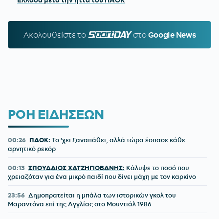
Ελλάδα μετά την ήττα του ΠΑΟΚ
Ακολουθείστε τo
SPORTDAY.GR
στο
Google News
ΡΟΗ ΕΙΔΗΣΕΩΝ
00:26
ΠΑΟΚ:
Το 'χει ξαναπάθει, αλλά τώρα έσπασε κάθε
αρνητικό ρεκόρ
00:13
ΣΠΟΥΔΑΙΟΣ ΧΑΤΖΗΓΙΟΒΑΝΗΣ:
Κάλυψε το ποσό που
χρειαζόταν για ένα μικρό παιδί που δίνει μάχη με τον καρκίνο
23:56
Δημοπρατείται η μπάλα των ιστορικών γκολ του
Μαραντόνα επί της Αγγλίας στο Μουντιάλ 1986