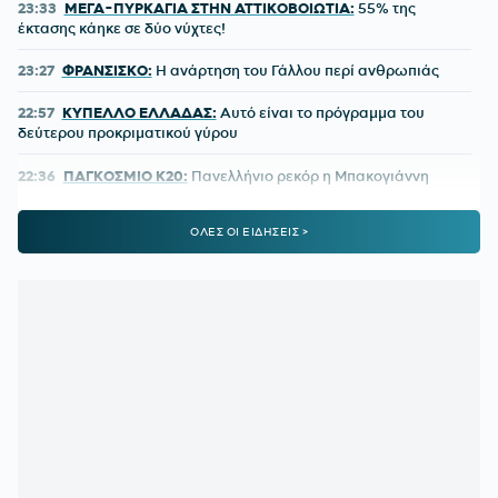
23:33
ΜΕΓΑ-ΠΥΡΚΑΓΙΑ ΣΤΗΝ ΑΤΤΙΚΟΒΟΙΩΤΙΑ:
55% της
έκτασης κάηκε σε δύο νύχτες!
23:27
ΦΡΑΝΣΙΣΚΟ:
Η ανάρτηση του Γάλλου περί ανθρωπιάς
22:57
ΚΥΠΕΛΛΟ ΕΛΛΑΔΑΣ:
Αυτό είναι το πρόγραμμα του
δεύτερου προκριματικού γύρου
22:36
ΠΑΓΚΟΣΜΙΟ Κ20:
Πανελλήνιο ρεκόρ η Μπακογιάννη
22:25
ΜΑΡΙΑ ΜΕΝΟΥΝΟΣ:
«Το έργο που έχει κάνει ο
ΟΛΕΣ ΟΙ ΕΙΔΗΣΕΙΣ >
κ.Κούβελος είναι σπουδαίο»
21:50
ΜΕΪΤΕ:
Η φωτό από το χειρουργικό κρεβάτι και το μήνυμά
του - Πόσο καιρό θα μείνει εκτός
21:42
ΦΥΣΙΚΟΘΕΡΑΠΕΥΤΗΣ ΜΑΡΑΝΤΟΝΑ:
«Η κατάστασή του
ήταν άθλια, δε σηκωνόταν από το κρεβάτι»
21:15
ΚΡΗΤΗ:
Τουρίστας ρωτούσε πόσο να πληρώσει για να
ασελγήσει σε 10χρονο κορίτσι!
21:11
ΑΑΔΕ:
Άνοιξε ξανά το σύστημα ΕΑΕ 2025 για
διορθώσεις και συμπληρώσεις στοιχείων από τους