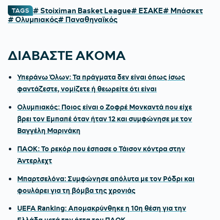
# Stoiximan Basket League
# ΕΣΑΚΕ
# Μπάσκετ
TAGS
# Ολυμπιακός
# Παναθηναϊκός
ΔΙΑΒΑΣΤΕ ΑΚΟΜΑ
Υπεράνω Όλων: Τα πράγματα δεν είναι όπως ίσως
φαντάζεστε, νομίζετε ή θεωρείτε ότι είναι
Ολυμπιακός: Ποιος είναι ο Ζοφρέ Μονκαντά που είχε
βρει τον Εμπαπέ όταν ήταν 12 και συμφώνησε με τον
Βαγγέλη Μαρινάκη
ΠΑΟΚ: Το ρεκόρ που έσπασε ο Τάισον κόντρα στην
Άντερλεχτ
Μπαρτσελόνα: Συμφώνησε απόλυτα με τον Ρόδρι και
φουλάρει για τη βόμβα της χρονιάς
UEFA Ranking: Απομακρύνθηκε η 10η θέση για την