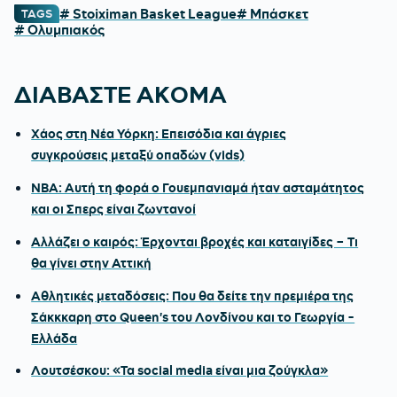
# Stoiximan Basket League
# Μπάσκετ
TAGS
# Ολυμπιακός
ΔΙΑΒΑΣΤΕ ΑΚΟΜΑ
Χάος στη Νέα Υόρκη: Επεισόδια και άγριες
συγκρούσεις μεταξύ οπαδών (vids)
ΝΒΑ: Αυτή τη φορά ο Γουεμπανιαμά ήταν ασταμάτητος
και οι Σπερς είναι ζωντανοί
Αλλάζει ο καιρός: Έρχονται βροχές και καταιγίδες – Τι
θα γίνει στην Αττική
Αθλητικές μεταδόσεις: Που θα δείτε την πρεμιέρα της
Σάκκκαρη στο Queen's του Λονδίνου και το Γεωργία -
Ελλάδα
Λουτσέσκου: «Τα social media είναι μια ζούγκλα»