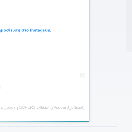
0
τ
0
ξ
δημοσίευση στο Instagram.
0
0
θ
0
τ
0
Ά
2
γ
ο χρήστη SUPER3 Official (@super3_official)
2
Λ
2