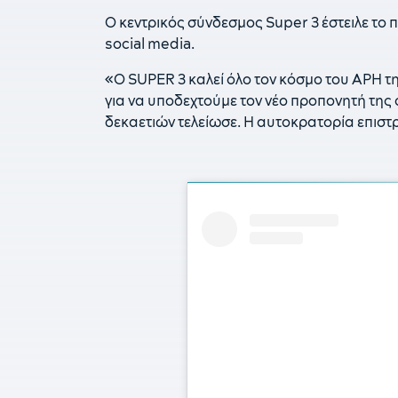
Ο κεντρικός σύνδεσμος Super 3 έστειλε το 
social media.
«Ο SUPER 3 καλεί όλο τον κόσμο του ΑΡΗ τ
για να υποδεχτούμε τον νέο προπονητή της
δεκαετιών τελείωσε. Η αυτοκρατορία επιστ