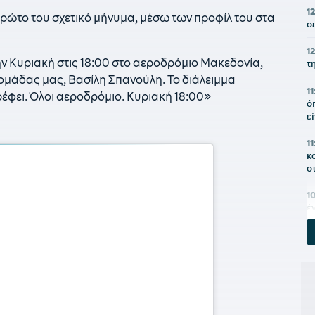
12
πρώτο του σχετικό μήνυμα, μέσω των προφίλ του στα
σ
1
ην Κυριακή στις 18:00 στο αεροδρόμιο Μακεδονία,
τ
 ομάδας μας, Βασίλη Σπανούλη. Το διάλειμμα
1
ρέφει. Όλοι αεροδρόμιο. Κυριακή 18:00»
ό
ε
11
κ
σ
1
έ
1
π
Ι
0
κ