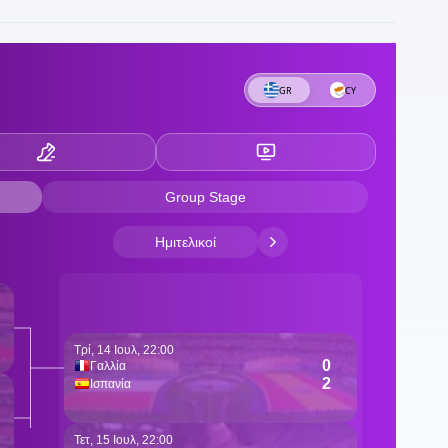
ρ
2
α
2
ε
2
«