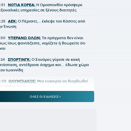
:51
ΝΟΤΙΑ ΚΟΡΕΑ:
Η Ομοσπονδία πρόσφερε
εξουαλικές υπηρεσίες σε ξένους διαιτητές
2:25
ΑΕΚ:
Ο Πέρισιτς... έκλεψε τον Κόστιτς από
ην Ένωση
1:50
ΥΠΕΡΑΝΩ ΟΛΩΝ:
Τα πράγματα δεν είναι
πως ίσως φαντάζεστε, νομίζετε ή θεωρείτε ότι
ίναι
:24
ΣΠΟΡΤΙΝΓΚ:
Ο Σουάρες γύρισε σε κακή
ατάσταση, αντέδρασε άσχημα και... έδωσε χώρο
τον Ιωαννίδη
0:58
ΟΛΥΜΠΙΑΚΟΣ:
Μια ευκαιρία να διορθωθεί
να λάθος ετών
ΟΛΕΣ ΟΙ ΕΙΔΗΣΕΙΣ >
0:27
ΟΜΟΣΠΟΝΔΙΑ ΑΡΓΕΝΤΙΝΗΣ:
Κατά της...
ώλησης του Μουντιάλ, υπέρ της διοίκησης
νφαντίνο
9:50
ΠΑΟΚ:
Το ρεκόρ που έσπασε ο Τάισον
όντρα στην Άντερλεχτ