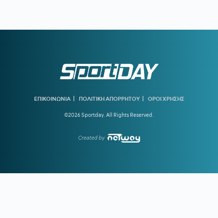
20:22
ΠΑΝΑΘΗΝΑΪΚΟΣ:
Αυτή είναι η ενδεκάδα του Νίστρουπ
για το ματς με την ΤΣΣΚΑ 1948
19:56
ΠΑΟΚ ΜΕΤΑΓΡΑΦΕΣ:
Στη Θεσσαλονίκη για τις υπογραφές
ο Γιαννούλης
19:37
ΑΡΗΣ:
Πλήγμα με Κουαμέ
19:32
ΟΛΥΜΠΙΑΚΟΣ:
Ενδιαφέρον για τον αριστερό μπακ της
Πόρτο, Γκουστάβο Μόουρα
|
|
ΕΠΙΚΟΙΝΩΝΙΑ
ΠΟΛΙΤΙΚΗ ΑΠΟΡΡΗΤΟΥ
ΟΡΟΙ ΧΡΗΣΗΣ
©2026 Sportday. All Rights Reserved.
19:16
ΥΠΕΡΑΝΩ ΟΛΩΝ:
Είναι κρίμα να υπάρχει
προβληματισμός τόσο νωρίς
Created by
18:41
ΓΚΡΕΤΑ ΑΝΤΕΡΣΕΝ:
Πώς μία από τις κορυφαίες
κολυμβήτριες όλων των εποχών κινδύνευσε να πνιγεί στην
πισίνα
18:09
ΠΑΟΚ:
Τι είπε ο Λίσι για τη μεταγραφή του Γιαννούλη