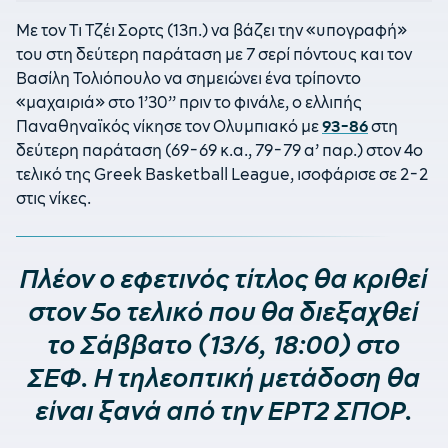
Με τον Τι Τζέι Σορτς (13π.) να βάζει την «υπογραφή»
του στη δεύτερη παράταση με 7 σερί πόντους και τον
Βασίλη Τολιόπουλο να σημειώνει ένα τρίποντο
«μαχαιριά» στο 1’30’’ πριν το φινάλε, ο ελλιπής
Παναθηναϊκός νίκησε τον Ολυμπιακό με
93-86
στη
δεύτερη παράταση (69-69 κ.α., 79-79 α’ παρ.) στον 4ο
τελικό της Greek Basketball League, ισοφάρισε σε 2-2
στις νίκες.
Πλέον ο εφετινός τίτλος θα κριθεί
στον 5ο τελικό που θα διεξαχθεί
το Σάββατο (13/6, 18:00) στο
ΣΕΦ. Η τηλεοπτική μετάδοση θα
είναι ξανά από την ΕΡΤ2 ΣΠΟΡ.