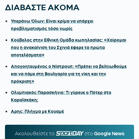
ΔΙΑΒΑΣΤΕ ΑΚΟΜΑ
Υπεράνω Όλων: Είναι κρίμα να υπάρχει
προβληματισμός τόσο νωρίς
Κούβελος στην Εθνική Ομάδα κωπηλασίας: «Χαίρομαι
που η ανακαίνιση του Σχινιά έφερε τα πρώτα
αποτελέσματα»
Απογοητευμένος ο Νίστρουπ: «Πρέπει να βελτιωθούμε
και να πάμε στη Βουλγαρία για τη νίκη και την
πρόκριση»
Ολυμπιακός Παρασκήνιο: Τι γύρευε ο Πότερ στο
Καραϊσκάκη;
Αρης: Πλήγμα με Κουαμέ
Ακολουθείστε τo
SPORTDAY.GR
στο
Google News