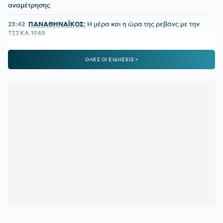
αναμέτρησης
23:42
ΠΑΝΑΘΗΝΑΪΚΟΣ:
Η μέρα και η ώρα της ρεβάνς με την
ΤΣΣΚΑ 1948
23:24
ΠΑΝΑΘΗΝΑΪΚΟΣ-ΤΣΣΚΑ 1948 1-1:
Έτσι δεν πάει
ΟΛΕΣ ΟΙ ΕΙΔΗΣΕΙΣ >
πουθενά
22:09
Παναθηναϊκός - ΤΣΣΚΑ 1948 | 1-1 με το πλασέ του
Ρούσεφ
22:09
ΠΑΝΑΘΗΝΑΪΚΟΣ - ΤΣΣΚΑ 1948:
1-0 με υπέροχη κεφαλιά
του Γιάγκουσιτς
21:37
ΒΙΝΙΣΙΟΥΣ:
Μένει στη Ρεάλ Μαδρίτης
21:33
«Πέταξε» τον Ιούλιο η επιβατική κίνηση - Διακινήθηκαν
3,93 εκατ. επιβάτες
21:28
ΑΡΗΣ-ΠΑΝΘΡΑΚΙΚΟΣ 5-1:
Ορεξάτος και πολλά
υποσχόμενος
21:06
ΠΑΝΑΘΗΝΑΪΚΟΣ:
Το πρώτο μήνυμα του Λιβάι Γκαρσία
και το νούμερο που διάλεξε - Η παρουσίαση αλά Spiderman!