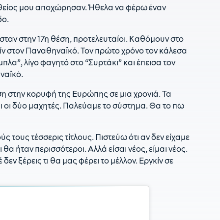
ο θείος μου αποχώρησαν. Ήθελα να φέρω έναν
1
δο.
Κ
Π
ταν στην 17η θέση, προτελευταίοι. Καθόμουν στο
15
ίν στον Παναθηναϊκό. Τον πρώτο χρόνο τον κάλεσα
μπλα”, λίγο φαγητό στο “Συρτάκι” και έπεισα τον
1
ναϊκό.
κ
ση στην κορυφή της Ευρώπης σε μια χρονιά. Τα
1
Τ
αι οι δύο μαχητές. Παλεύαμε το σύστημα. Θα το πω
ς τους τέσσερις τίτλους. Πιστεύω ότι αν δεν είχαμε
ι θα ήταν περισσότεροι. Αλλά είσαι νέος, είμαι νέος.
 δεν ξέρεις τι θα μας φέρει το μέλλον. Εργκίν σε