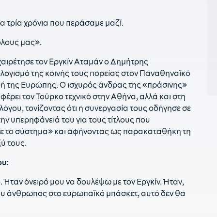
1
Α
α τρία χρόνια που περάσαμε μαζί.
1
τ
όλους μας».
1
χαιρέτησε τον Εργκίν Αταμάν ο Δημήτρης
α
λογισμό της κοινής τους πορείας στον Παναθηναϊκό
1
φή της Ευρώπης. Ο ισχυρός άνδρας της «πράσινης»
«
έρει τον Τούρκο τεχνικό στην Αθήνα, αλλά και στη
γου, τονίζοντας ότι η συνεργασία τους οδήγησε σε
17
Π
την υπερηφάνειά του για τους τίτλους που
με το σύστημα» και αφήνοντας ως παρακαταθήκη τη
1
ύ τους.
1
ου:
1
ε
. Ήταν όνειρό μου να δουλέψω με τον Εργκίν. Ήταν,
α
 μου άνθρωπος στο ευρωπαϊκό μπάσκετ, αυτό δεν θα
1
σ