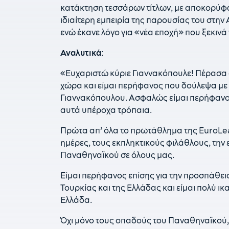
κατάκτηση τεσσάρων τίτλων, με αποκορύφ
ιδιαίτερη εμπειρία της παρουσίας του στην
ενώ έκανε λόγο για «νέα εποχή» που ξεκινά τ
Αναλυτικά:
«Ευχαριστώ κύριε Γιαννακόπουλε! Πέρασα 
χώρα και είμαι περήφανος που δούλεψα με 
Γιαννακόπουλου. Ασφαλώς είμαι περήφανος 
αυτά υπέροχα τρόπαια.
Πρώτα απ’ όλα το πρωτάθλημα της EuroLeag
ημέρες, τους εκπληκτικούς φιλάθλους, την 
Παναθηναϊκού σε όλους μας.
Είμαι περήφανος επίσης για την προσπάθει
Τουρκίας και της Ελλάδας και είμαι πολύ ικ
Ελλάδα.
Όχι μόνο τους οπαδούς του Παναθηναϊκού,