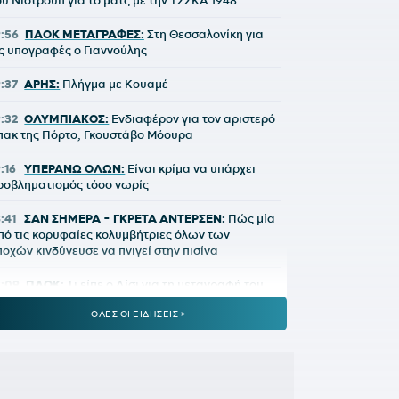
ου Νίστρουπ για το ματς με την ΤΣΣΚΑ 1948
9:56
ΠΑΟΚ ΜΕΤΑΓΡΑΦΕΣ:
Στη Θεσσαλονίκη για
ις υπογραφές ο Γιαννούλης
9:37
ΑΡΗΣ:
Πλήγμα με Κουαμέ
9:32
ΟΛΥΜΠΙΑΚΟΣ:
Ενδιαφέρον για τον αριστερό
πακ της Πόρτο, Γκουστάβο Μόουρα
9:16
ΥΠΕΡΑΝΩ ΟΛΩΝ:
Είναι κρίμα να υπάρχει
ροβληματισμός τόσο νωρίς
8:41
ΣΑΝ ΣΗΜΕΡΑ - ΓΚΡΕΤΑ ΑΝΤΕΡΣΕΝ:
Πώς μία
πό τις κορυφαίες κολυμβήτριες όλων των
ποχών κινδύνευσε να πνιγεί στην πισίνα
8:09
ΠΑΟΚ:
Τι είπε ο Λίσι για τη μεταγραφή του
ιαννούλη
ΟΛΕΣ ΟΙ ΕΙΔΗΣΕΙΣ >
8:01
ΚΟΥΒΕΛΟΣ ΣΤΗΝ ΕΘΝΙΚΗ ΟΜΑΔΑ
ΩΠΗΛΑΣΙΑΣ:
«Χαίρομαι που η ανακαίνιση του
χινιά έφερε τα πρώτα αποτελέσματα»