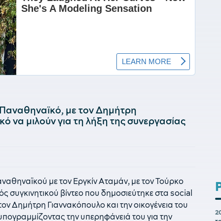
 Παναθηναϊκό, με τον Δημήτρη
κό να μιλούν για τη λήξη της συνεργασίας
αναθηναϊκού με τον Εργκίν Αταμάν, με τον Τούρκο
ός συγκινητικού βίντεο που δημοσιεύτηκε στα social
ον Δημήτρη Γιαννακόπουλο και την οικογένεια του
2
 υπογραμμίζοντας την υπερηφάνειά του για την