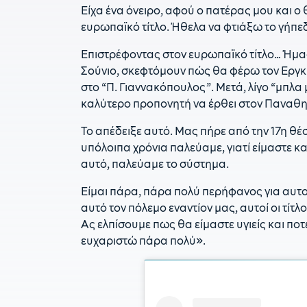
Είχα ένα όνειρο, αφού ο πατέρας μου και 
ευρωπαϊκό τίτλο. Ήθελα να φτιάξω το γήπε
Επιστρέφοντας στον ευρωπαϊκό τίτλο… Ήμασ
Σούνιο, σκεφτόμουν πώς θα φέρω τον Εργκ
στο “Π. Γιαννακόπουλος”. Μετά, λίγο “μπλα 
καλύτερο προπονητή να έρθει στον Παναθη
Το απέδειξε αυτό. Μας πήρε από την 17η θέ
υπόλοιπα χρόνια παλεύαμε, γιατί είμαστε κ
αυτό, παλεύαμε το σύστημα.
Είμαι πάρα, πάρα πολύ περήφανος για αυτού
αυτό τον πόλεμο εναντίον μας, αυτοί οι τίτλο
Ας ελπίσουμε πως θα είμαστε υγιείς και ποτέ
ευχαριστώ πάρα πολύ».