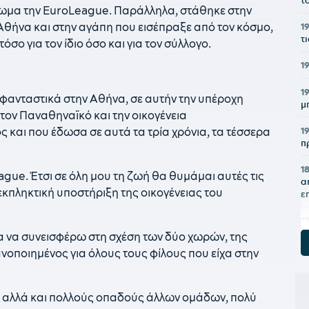
τ
ωμα την EuroLeague. Παράλληλα, στάθηκε στην
 Αθήνα και στην αγάπη που εισέπραξε από τον κόσμο,
1
τ
όσο για τον ίδιο όσο και για τον σύλλογο.
1
1
φανταστικά στην Αθήνα, σε αυτήν την υπέροχη
μ
τον Παναθηναϊκό και την οικογένεια
1
και που έδωσα σε αυτά τα τρία χρόνια, τα τέσσερα
π
1
ue. Έτσι σε όλη μου τη ζωή θα θυμάμαι αυτές τις
α
εκπληκτική υποστήριξη της οικογένειας του
ε
1
Γ
α να συνεισφέρω στη σχέση των δύο χωρών, της
ανοποιημένος για όλους τους φίλους που είχα στην
1
Κ
Σ
 αλλά και πολλούς οπαδούς άλλων ομάδων, πολύ