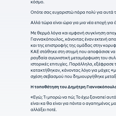
κόσμο.
Οπότε σας ευχαριστώ πάρα πολύ για αυτά τ
Αλλά τώρα είναι ώρα για μια νέα εποχή για 
Με θερμά λόγια και εμφανή συγκίνηση απο
Γιαννακόπουλος, κάνοντας έναν εκτενή απο
και της επιστροφής της ομάδας στην κορυ
ΚΑΕ στάθηκε στη στιγμή που αποφάσισε να φ
ραγδαία αγωνιστική μεταμόρφωση του συλλό
ιστορικές επιτυχίες. Παράλληλα, εξέφρασε 
κατακτήθηκαν, κάνοντας λόγο για μάχες «
σχέση σεβασμού που δημιουργήθηκε μεταξ
Η τοποθέτηση του Δημήτρη Γιαννακόπουλ
«Εγώ; Τι μπορώ να πώ; Το έχω ξαναπεί αυτό
είναι κα θα είναι για πάντα ο αγαπημένος
αλλάξει ποτέ.