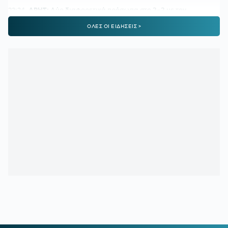
22:24
ΑΡΗΣ:
Δύο διαφορετικά πρόσωπα στο 2-2 με τον
Πανσερραϊκό
ΟΛΕΣ ΟΙ ΕΙΔΗΣΕΙΣ >
22:01
ΑΕΚ-ATHENS KALLITHEA 4-0:
Ο Βιτάλις σκόραρε στο
ντεμπούτο του και ο Γκατσίνοβιτς... έπαθε Γιόβιτς
21:21
ΑΕΚ:
Αποδοκιμάστηκε ο Αγγελόπουλος στην «Allwyn
Arena»
21:11
ΟΦΗ:
Τρέλα του κόσμου για το Σούπερ Καπ
20:57
ΛΙΟΝΕΛ ΜΕΣΙ:
Η τελευταία φορά που ο πατέρας του τον
είδε από κοντά να παίζει
20:33
ΤΖΟΛΑΚΗΣ - ΧΑΛ:
Ντεμπούτο με ήττα
20:11
ΝΑΪΜΕΓΚΕΝ – ΤΕΛΣΤΑΡ 1-2:
Πρεμιέρα με εντός έδρας
ήττα για την αντίπαλο του Ολυμπιακού
19:38
ΟΛΥΜΠΙΑΚΟΣ:
Τα πλάνα του Μεντιλίμπαρ για τη ρεβάνς
της Ολλανδίας
19:10
ΟΦΗ ΜΕΤΑΓΡΑΦΕΣ:
Έκλεισε ακόμα μία εκκρεμότητα -