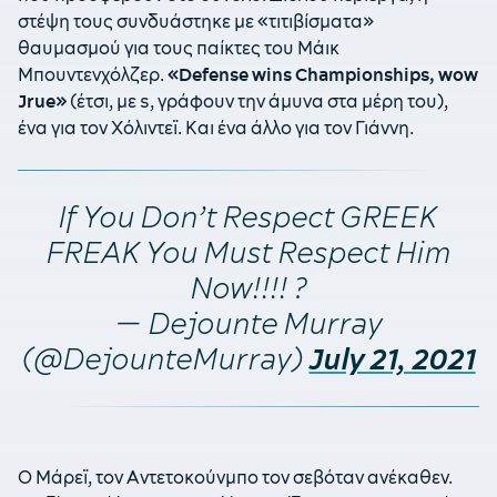
στέψη τους συνδυάστηκε με «τιτιβίσματα»
θαυμασμού για τους παίκτες του Μάικ
Μπουντενχόλζερ.
«Defense wins Championships, wow
Jrue»
(έτσι, με s, γράφουν την άμυνα στα μέρη του),
ένα για τον Χόλιντεϊ. Και ένα άλλο για τον Γιάννη.
If You Don’t Respect GREEK
FREAK You Must Respect Him
Now!!!! ?
— Dejounte Murray
(@DejounteMurray)
July 21, 2021
Ο Μάρεϊ, τον Αντετοκούνμπο τον σεβόταν ανέκαθεν.