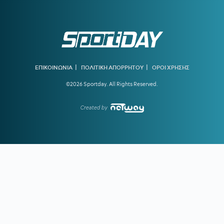
Παίρνει τον Λορέντσο Ντίκμαν
18:44
ΧΟΡΧΕ ΜΕΣΙ:
To «αντίο» της Νιούελς Ολντ Μπόις στον
πατέρα του Μέσι
18:15
ΝΑΟΥΑΛ ΕΛ ΜΟΥΤΑΟΥΑΚΙΛ:
Η πρώτη γυναίκα από τον
αραβικό κόσμο που κέρδισε χρυσό ολυμπιακό μετάλλιο
|
|
ΕΠΙΚΟΙΝΩΝΙΑ
ΠΟΛΙΤΙΚΗ ΑΠΟΡΡΗΤΟΥ
ΟΡΟΙ ΧΡΗΣΗΣ
17:39
ΣΤΕΦΑΝΟΣ ΤΣΙΤΣΙΠΑΣ:
Απόδραση με τη νέα σύντροφό
©2026 Sportday. All Rights Reserved.
του
16:51
ΓΙΩΡΓΟΣ ΧΕΛΑΚΗΣ:
Ο ΠΑΟΚ χρειάζεται δεύτερο σχέδιο
Created by
ανάπτυξης παιχνιδιού
16:33
Ε. ΤΟΥΡΝΑΣ:
Ζήτησε πλήρη ετοιμότητα του κρατικού
μηχανισμού για τις επόμενες μέρες