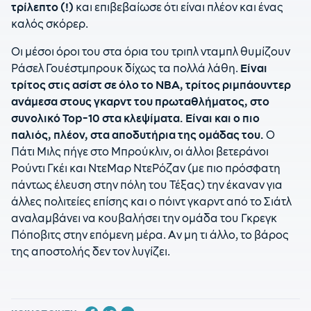
τρίλεπτο (!)
και επιβεβαίωσε ότι είναι πλέον και ένας
καλός σκόρερ.
Οι μέσοι όροι του στα όρια του τριπλ νταμπλ θυμίζουν
Ράσελ Γουέστμπρουκ δίχως τα πολλά λάθη.
Είναι
τρίτος στις ασίστ σε όλο το ΝΒΑ, τρίτος ριμπάουντερ
ανάμεσα στους γκαρντ του πρωταθλήματος, στο
συνολικό Top-10 στα κλεψίματα.
Είναι και ο πιο
παλιός, πλέον, στα αποδυτήρια της ομάδας του.
Ο
Πάτι Μιλς πήγε στο Μπρούκλιν, οι άλλοι βετεράνοι
Ρούντι Γκέι και ΝτεΜαρ ΝτεΡόζαν (με πιο πρόσφατη
πάντως έλευση στην πόλη του Τέξας) την έκαναν για
άλλες πολιτείες επίσης και ο πόιντ γκαρντ από το Σιάτλ
αναλαμβάνει να κουβαλήσει την ομάδα του Γκρεγκ
Πόποβιτς στην επόμενη μέρα. Αν μη τι άλλο, το βάρος
της αποστολής δεν τον λυγίζει.