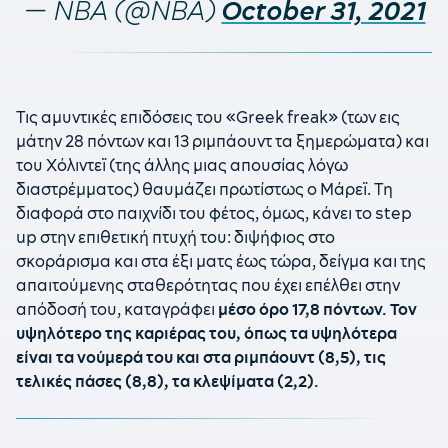
— NBA (@NBA)
October 31, 2021
Tις αμυντικές επιδόσεις του «Greek freak» (των εις
μάτην 28 πόντων και 13 ριμπάουντ τα ξημερώματα) και
του Χόλιντεϊ (της άλλης μιας απουσίας λόγω
διαστρέμματος) θαυμάζει πρωτίστως ο Μάρεϊ. Τη
διαφορά στο παιχνίδι του φέτος, όμως, κάνει το step
up στην επιθετική πτυχή του: διψήφιος στο
σκοράρισμα και στα έξι ματς έως τώρα, δείγμα και της
απαιτούμενης σταθερότητας που έχει επέλθει στην
απόδοσή του, καταγράφει
μέσο όρο 17,8 πόντων. Τον
υψηλότερο της καριέρας του, όπως τα υψηλότερα
είναι τα νούμερά του και στα ριμπάουντ (8,5), τις
τελικές πάσες (8,8), τα κλεψίματα (2,2).