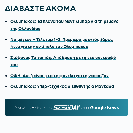
ΔΙΑΒΑΣΤΕ ΑΚΟΜΑ
Ολυμπιακός: Τα πλάνα του Μεντιλίμπαρ για τη ρεβάνς
της Ολλανδίας
Ναϊμέγκεν – Τέλσταρ 1-2: Πρεμιέρα με εντός έδρας
ήττα για την αντίπαλο του Ολυμπιακού
Στέφανος Τσιτσιπάς: Απόδραση με τη νέα σύντροφό
του
ΟΦΗ: Αυτή είναι η τρίτη φανέλα για τη νέα σεζόν
Ολυμπιακός: Υπερ-τεχνικός διευθυντής ο Μονκάδα
Ακολουθείστε τo
SPORTDAY.GR
στο
Google News