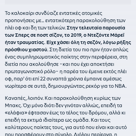
Το καλοκαίρι συνδύαζε εντατικές ατομικές
προπονήσεις με… εντατικότερη παρακολούθηση των
πλέι οφ και δη των τελικών.
Στην τελευταία παρουσία
των Σπερς σε ποστ σίζον, το 2019, ο Ντεζόντε Μάρεϊ
ήταν τραυματίας. Είχε χάσει όλη τη σεζόν, λόγω ρήξης
πρόσθιου χιαστού.
Στη διετία του πιο πριν ήταν απλώς
ένας συμπληρωματικός παίκτης στην περιφέρεια, στη
διετία που ακολούθησε -και που έχει αποκτήσει
πρωταγωνιστικό ρόλο- η παρέα του έμεινε εκτός πλέι
οφ, παρ’ ότι επί 22 συναπτά χρόνια έμπαινε αμέσως
νωρίτερα σε αυτά, δημιουργώντας ρεκόρ για το ΝΒΑ.
Καναπές, λοιπόν. Και παρακολούθηση κυρίως των
Μπακς. Όχι μόνο διότι δεν γινόταν αλλιώς, επειδή τα
«ελάφια» έφτασαν έως το τέλος του δρόμου, αλλά κι
επειδή τα εκτιμά ιδιαίτερα ως ομάδα. Και τους
καλύτερους παίκτες τους, για αυτό που είναι και αυτό
που προσφέρουν στο σύνολο. Διόλου περίεργα, η