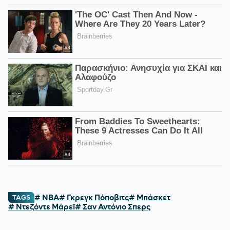
# NBA
# Γκρεγκ Πόποβιτς
# Μπάσκετ
TAGS
# Ντεζόντε Μάρεϊ
# Σαν Αντόνιο Σπερς