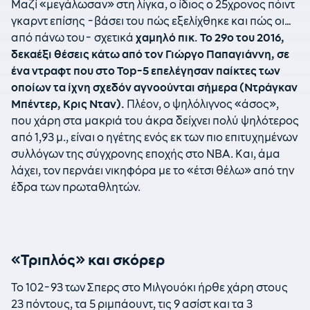
Μαζί «μεγάλωσαν» στη λίγκα, ο ίδιος ο 25χρονος πόιντ
γκαρντ επίσης -βάσει του πώς εξελίχθηκε και πώς οι…
από πάνω του- σχετικά
χαμηλό πικ. Το 29ο του 2016,
δεκαέξι θέσεις κάτω από τον Γιώργο Παπαγιάννη, σε
ένα ντραφτ που στο Top-5 επελέγησαν παίκτες των
οποίων τα ίχνη σχεδόν αγνοούνται σήμερα (Ντράγκαν
Μπέντερ, Κρις Νταν).
Πλέον, ο ψηλόλιγνος «άσος»,
που χάρη στα μακριά του άκρα δείχνει πολύ ψηλότερος
από 1,93 μ., είναι ο ηγέτης ενός εκ των πιο επιτυχημένων
συλλόγων της σύγχρονης εποχής στο ΝΒΑ. Και, άμα
λάχει, τον περνάει νικηφόρα με το «έτσι θέλω» από την
έδρα των πρωταθλητών.
«Τριπλός» και σκόρερ
Το 102-93 των Σπερς στο Μιλγουόκι ήρθε χάρη στους
23 πόντους, τα 5 ριμπάουντ, τις 9 ασίστ και τα 3