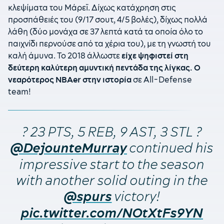
κλεψίματα του Μάρεϊ. Δίχως κατάχρηση στις
προσπάθειές του (9/17 σουτ, 4/5 βολές), δίχως πολλά
λάθη (δύο μονάχα σε 37 λεπτά κατά τα οποία όλο το
παιχνίδι περνούσε από τα χέρια του), με τη γνωστή του
καλή άμυνα. Το 2018 άλλωστε
είχε ψηφιστεί στη
δεύτερη καλύτερη αμυντική πεντάδα της λίγκας. Ο
νεαρότερος ΝΒΑer στην ιστορία
σε All-Defense
team!
? 23 PTS, 5 REB, 9 AST, 3 STL ?
continued his
@DejounteMurray
impressive start to the season
with another solid outing in the
victory!
@spurs
pic.twitter.com/NOtXtFs9YN