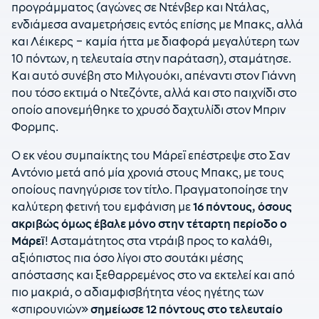
προγράμματος (αγώνες σε Ντένβερ και Ντάλας,
ενδιάμεσα αναμετρήσεις εντός επίσης με Μπακς, αλλά
και Λέικερς – καμία ήττα με διαφορά μεγαλύτερη των
10 πόντων, η τελευταία στην παράταση), σταμάτησε.
Και αυτό συνέβη στο Μιλγουόκι, απέναντι στον Γιάννη
που τόσο εκτιμά ο Ντεζόντε, αλλά και στο παιχνίδι στο
οποίο απονεμήθηκε το χρυσό δαχτυλίδι στον Μπριν
Φορμπς.
Ο εκ νέου συμπαίκτης του Μάρεϊ επέστρεψε στο Σαν
Αντόνιο μετά από μία χρονιά στους Μπακς, με τους
οποίους πανηγύρισε τον τίτλο. Πραγματοποίησε την
καλύτερη φετινή του εμφάνιση με
16 πόντους, όσους
ακριβώς όμως έβαλε μόνο στην τέταρτη περίοδο ο
Μάρεϊ
! Ασταμάτητος στα ντράιβ προς το καλάθι,
αξιόπιστος πια όσο λίγοι στο σουτάκι μέσης
απόστασης και ξεθαρρεμένος στο να εκτελεί και από
πιο μακριά, ο αδιαμφισβήτητα νέος ηγέτης των
«σπιρουνιών»
σημείωσε 12 πόντους στο τελευταίο