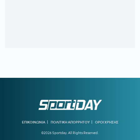
19:45
ΓΙΩΡΓΟΣ ΧΕΛΑΚΗΣ:
Εχει κι ο Νίστρουπ τα «κολλήματά»
του...
19:04
ΠΑΟΚ:
Πρόταση της Γαλατάσαραϊ για δανεισμό του
Κωνσταντέλια
19:01
Tα συγχαρητήρια του Ισίδωρου Κούβελου στην Εβελυν
Μητροπούλου και το ευχαριστώ στον Πρόεδρο της ΕΟΕ
18:47
ΤΙ ΕΙΝΑΙ ΤΟ «PAPARA»:
Ο χορηγός της Τραμπζονσπόρ
που έγινε viral λόγω Σαλάχ
18:30
ΟΛΥΜΠΙΑΚΟΣ:
Μέχρι τη Δευτέρα (10/8) τα εισιτήρια της
ρεβάνς με τη Ναϊμέγκεν
18:03
Στον Ολυμπιακό ο γιος του Τζιοβάνι
18:00
ΠΑΟΚ:
Η παρακάμερα του αγώνα με την Άντερλεχτ -
Όλα όσα δεν είδατε
|
|
ΕΠΙΚΟΙΝΩΝΙΑ
ΠΟΛΙΤΙΚΗ ΑΠΟΡΡΗΤΟΥ
ΟΡΟΙ ΧΡΗΣΗΣ
17:35
ΕΛΕΝΗ ΒΟΥΛΓΑΡΑΚΗ:
Ξέσπασε μετά τις φήμες χωρισμού
με τον Φώτη Ιωαννίδη
©2026 Sportday. All Rights Reserved.