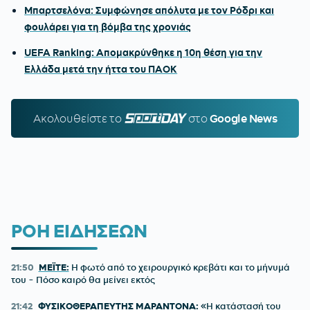
Μπαρτσελόνα: Συμφώνησε απόλυτα με τον Ρόδρι και
φουλάρει για τη βόμβα της χρονιάς
UEFA Ranking: Απομακρύνθηκε η 10η θέση για την
Ελλάδα μετά την ήττα του ΠΑΟΚ
Ακολουθείστε τo
SPORTDAY.GR
στο
Google News
ΡΟΗ ΕΙΔΗΣΕΩΝ
21:50
ΜΕΪΤΕ:
Η φωτό από το χειρουργικό κρεβάτι και το μήνυμά
του - Πόσο καιρό θα μείνει εκτός
21:42
ΦΥΣΙΚΟΘΕΡΑΠΕΥΤΗΣ ΜΑΡΑΝΤΟΝΑ:
«Η κατάστασή του