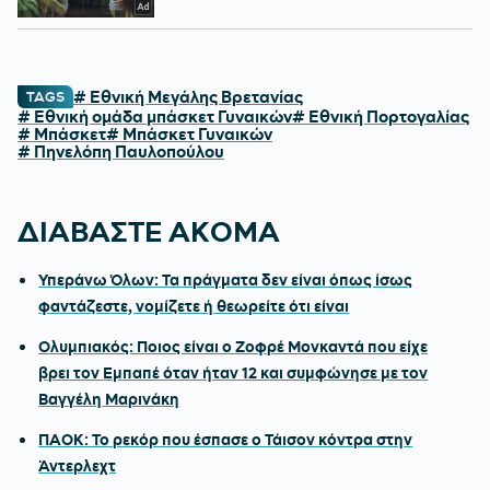
# Εθνική Μεγάλης Βρετανίας
TAGS
# Εθνική ομάδα μπάσκετ Γυναικών
# Εθνική Πορτογαλίας
# Μπάσκετ
# Μπάσκετ Γυναικών
# Πηνελόπη Παυλοπούλου
ΔΙΑΒΑΣΤΕ ΑΚΟΜΑ
Υπεράνω Όλων: Τα πράγματα δεν είναι όπως ίσως
φαντάζεστε, νομίζετε ή θεωρείτε ότι είναι
Ολυμπιακός: Ποιος είναι ο Ζοφρέ Μονκαντά που είχε
βρει τον Εμπαπέ όταν ήταν 12 και συμφώνησε με τον
Βαγγέλη Μαρινάκη
ΠΑΟΚ: Το ρεκόρ που έσπασε ο Τάισον κόντρα στην
Άντερλεχτ