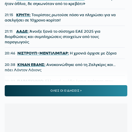
ήταν άθλια, δε σηκωνόταν από το κρεβάτι»
21:15
ΚΡΗΤΗ:
Τουρίστας ρωτούσε πόσο να πληρώσει για να
ασελγήσει σε 10χρονο κορίτσι!
21:11
ΑΑΔΕ:
Άνοιξε ξανά το σύστημα ΕΑΕ 2025 για
διορθώσεις και συμπληρώσεις στοιχείων από τους
παραγωγούς
20:46
ΝΙΣΤΡΟΥΠ-ΜΕΝΤΙΛΙΜΠΑΡ:
Η χρονιά άρχισε με ζόρια
20:38
ΚΙΝΑΝ ΕΒΑΝΣ:
Ανακοινώθηκε από τη Ζαλγκίρις και…
πάει Λόντον Λάιονς
20:32
ΠΑΡΑΣΚΗΝΙΟ:
Ελληνική ομάδα έκανε πρόταση στον
Θεμπάγιος
ΟΛΕΣ ΟΙ ΕΙΔΗΣΕΙΣ >
20:31
Υπό απειλή δίωξης κοινωνικοί λειτουργοί που αρνούνται
να εκτελέσουν εισαγγελικές εντολές – Ακραία υποστελέχωση
στις κοινωνικές υπηρεσίες
20:13
Ο διεθνούς φήμης συνθέτης Μάριος Ιωάννου Ηλία νέος
συνθέτης των Τελετών Αφής και Παράδοσης της Ολυμπιακής
Φλόγας