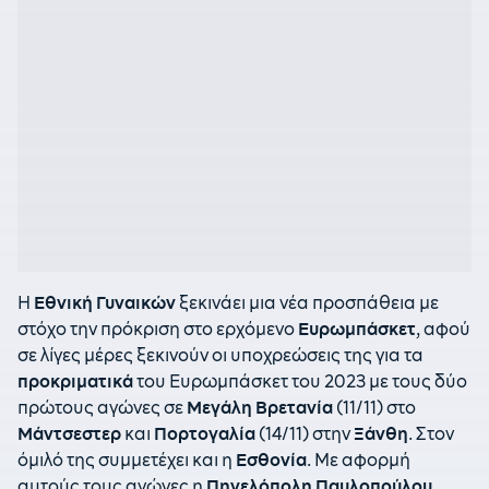
Η
Εθνική
Γυναικών
ξεκινάει μια νέα προσπάθεια με
στόχο την πρόκριση στο ερχόμενο
Ευρωμπάσκετ
, αφού
σε λίγες μέρες ξεκινούν οι υποχρεώσεις της για τα
προκριματικά
του Ευρωμπάσκετ του 2023 με τους δύο
πρώτους αγώνες σε
Μεγάλη
Βρετανία
(11/11) στο
Μάντσεστερ
και
Πορτογαλία
(14/11) στην
Ξάνθη
. Στον
όμιλό της συμμετέχει και η
Εσθονία
. Με αφορμή
αυτούς τους αγώνες η
Πηνελόπολη
Παυλοπούλου