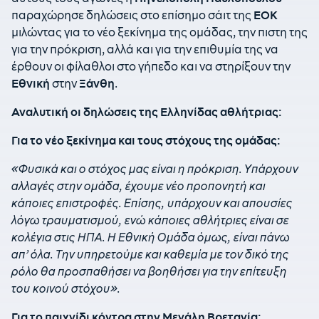
παραχώρησε δηλώσεις στο επίσημο σάιτ της
ΕΟΚ
μιλώντας για το νέο ξεκίνημα της ομάδας, την πιστη της
για την πρόκριση, αλλά και για την επιθυμία της να
έρθουν οι φίλαθλοι στο γήπεδο και να στηρίξουν την
Εθνική
στην
Ξάνθη
.
Αναλυτική οι δηλώσεις της Ελληνίδας αθλήτριας:
Για το νέο ξεκίνημα και τους στόχους της ομάδας:
«Φυσικά και ο στόχος μας είναι η πρόκριση. Υπάρχουν
αλλαγές στην ομάδα, έχουμε νέο προπονητή και
κάποιες επιστροφές. Επίσης, υπάρχουν και απουσίες
λόγω τραυματισμού, ενώ κάποιες αθλήτριες είναι σε
κολέγια στις ΗΠΑ. Η Εθνική Ομάδα όμως, είναι πάνω
απ’ όλα. Την υπηρετούμε και καθεμία με τον δικό της
ρόλο θα προσπαθήσει να βοηθήσει για την επίτευξη
του κοινού στόχου».
Για το παιχνίδι κόντρα στην Μεγάλη Βρετανία: