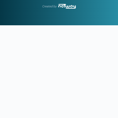
17:26
ΟΛΥΜΠΙΑΚΟΣ:
Επέστρεψε ο Δημήτρης Ρέτσος
Created by
17:13
ΜΟΚΟΚΑ:
«Θέλουμε να χτίσουμε κάτι μεγάλο στον Άρη»
17:02
ΙΣΑ:
Έκκληση για εντατικοποίηση των μέτρων κατά των
κουνουπιών λόγω της αυξημένης κυκλοφορίας του ιού του
Δυτικού Νείλου στην Αττική