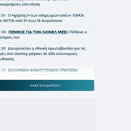
ροορισμούς υπό πίεση
5:31
Ο «χάρτης» των πληρωμών από e-ΕΦΚΑ
αι ΔΥΠΑ από 10 έως 14 Αυγούστου
5:30
ΠΕΝΘΟΣ ΓΙΑ ΤΟΝ ΛΙΟΝΕΛ ΜΕΣΙ:
Πέθανε ο
ατέρας του
5:29
Διευρύνεται η εθνική πρωτοβουλία για τις
ιμές στα σούπερ μάρκετ σε 686 επώνυμους
ωδικούς
5:20
ΕΛΛΗΝΙΚΗ ΑΝΑΠΤΥΞΙΑΚΗ ΤΡΑΠΕΖΑ:
νοίγει ο δρόμος για δάνεια έως και 5 δισ. ευρώ
τους μικρομεσαίους
ΟΛΕΣ ΟΙ ΕΙΔΗΣΕΙΣ >
5:14
Με ταχείς ρυθμούς οι διαδικασίες
ποκατάστασης μετά την πυρκαγιά στη Δυτική
ττική
5:00
ΟΦΗ:
Αυτή είναι η τρίτη φανέλα για τη νέα
εζόν
4:02
ΟΛΥΜΠΙΑΚΟΣ ΜΕΤΑΓΡΑΦΕΣ:
Τα δίνει όλα