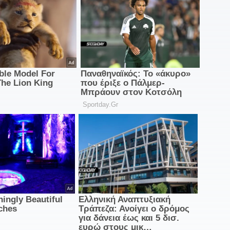
0
0
φ
0
σ