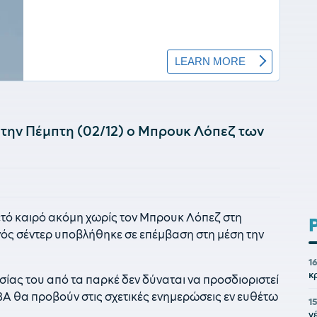
 την Πέμπτη (02/12) ο Μπρουκ Λόπεζ των
ετό καιρό ακόμη χωρίς τον Μπρουκ Λόπεζ στη
ός σέντερ υποβλήθηκε σε επέμβαση στη μέση την
1
κ
ίας του από τα παρκέ δεν δύναται να προσδιοριστεί
A θα προβούν στις σχετικές ενημερώσεις εν ευθέτω
1
ν