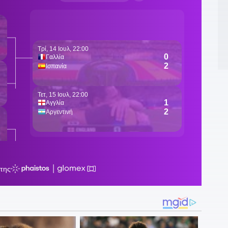
γ
1
φ
1
τ
1
Φ
1
γ
ρ
1
Μ
1
1
μ
1