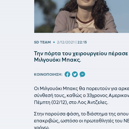
•
SD TEAM
2/12/2021
|
22:15
Την πόρτα του χειρουργείου πέρασε
Μιλγουόκι Μπακς.
ΚΟΙΝΟΠΟΙΗΣΗ:
Οι Μιλγουόκι Μπακς θα πορευτούν για αρκ
σύνθεσή τους, καθώς ο 33χρονος Αμερικαν
Πέμπτη (02/12), στο Λος Άντζελες.
Στην παρούσα φάση, το διάστημα της απουσ
επακριβώς, ωστόσο οι πρωταθλητές του NB
χρόνω.