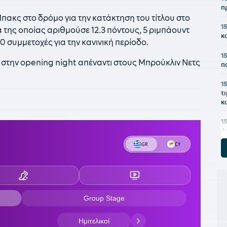
π
ακς στο δρόμο για την κατάκτηση του τίτλου στο
1
 της οποίας αριθμούσε 12.3 πόντους, 5 ριμπάουντ
κ
70 συμμετοχές για την κανινική περίοδο.
1
ο στην opening night απέναντι στους Μπρούκλιν Νετς
π
1
τ
κ
1
Α
σ
1
α
Α
1
σ
1