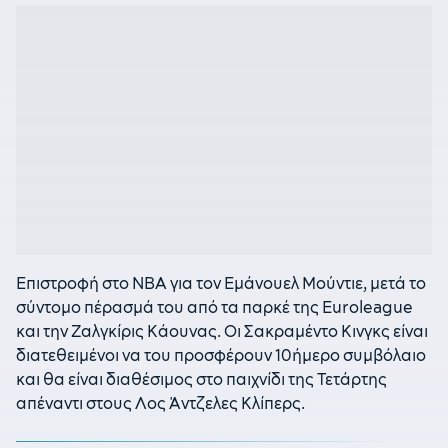
Επιστροφή στο NBA για τον Εμάνουελ Μούντιε, μετά το
σύντομο πέρασμά του από τα παρκέ της Euroleague
και την Ζαλγκίρις Κάουνας. Οι Σακραμέντο Κινγκς είναι
διατεθειμένοι να του προσφέρουν 10ήμερο συμβόλαιο
και θα είναι διαθέσιμος στο παιχνίδι της Τετάρτης
απέναντι στους Λος Άντζελες Κλίπερς.