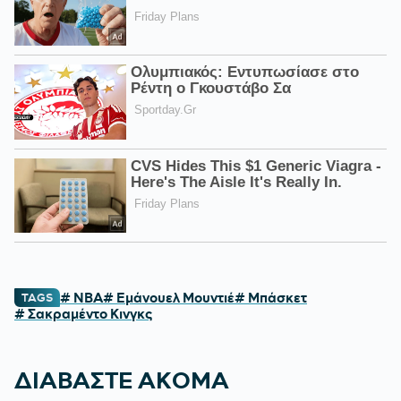
# NBA
# Εμάνουελ Μουντιέ
# Μπάσκετ
TAGS
# Σακραμέντο Κινγκς
ΔΙΑΒΑΣΤΕ ΑΚΟΜΑ