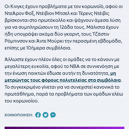
Οι Κινγκς έχουν προβλήματα με τον κορωνοϊό, αφού οι
ΝτεΆρον Φοξ, Ντέιβιον Μίτσελ και Τέρενς Ντέιβις
βρίσκονται στο πρωτόκολλο και ψάχνουν άμεσα λύση
για να συμπληρώσουν τη 12άδα τους. Μάλιστα έχουν
ήδη υπογράψει ακόμα δύο γκαρντ, τους Τζάστιν
Ρόμπινσον και Άντε Μούρκι την περασμένη εβδομάδα,
επίσης με 10ήμερα συμβόλαια.
Άλλωστε έχουν πλέον όλες οι ομάδες να το κάνουν με
μεγαλύτερη ευκολία, αφού το NBA σε συννενόηση με
την ένωση παικτών έδωσε αυτήν τη δυνατότητα,
μη
μετρώντας τους φόρους πολυτελείας στα συμβόλαια
.
Το συγκεκριμένο γίνεται για να συνεχιστεί κανονικά το
πρωτάθλημα, παρά τα προβλήματα των ομάδων ελέω
του κορωνοϊού.
ΚΟΙΝΟΠΟΙΗΣΗ: