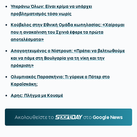
Υπεράνω Όλων: Είναι κρίμα να υπάρχει
προβληματισμός τόσο νωρίς
Κούβελος στην Εθνική Ομάδα κωπηλασίας: «Χαίρομαι
που η ανακαίνιση του Σχινιά έφερε τα πρώτα
αποτελέσματα»
Απογοητευμένος ο Νίστρουπ: «Πρέπει να βελτιωθούμε
και να πάμε στη Βουλγαρία για τη νίκη και την
πρόκριση»
Ολυμπιακός Παρασκήνιο: Τι γύρευε ο Πότερ στο
Καραϊσκάκη;
Αρης: Πλήγμα με Κουαμέ
Ακολουθείστε τo
SPORTDAY.GR
στο
Google News