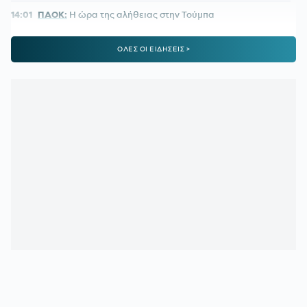
14:01
ΠΑΟΚ:
Η ώρα της αλήθειας στην Τούμπα
13:38
NEOM:
Η ομάδα που γεννήθηκε πριν από την πόλη της
ΟΛΕΣ ΟΙ ΕΙΔΗΣΕΙΣ >
13:02
ΒΕΖΕΝΚΟΦ:
Οι ευχές του Μίλερ-ΜακΙντάιρ για τα
γενέθλιά του (pic)
12:31
ΑΕΚ:
Επίσημα στα κιτρινόμαυρα ο Μιλάν Βιτάλις
11:56
Είναι λίγο άδικο να είσαι ο Ολυμπιακός
11:23
ΠΑΟΚ:
Με Γιαννούλη και Λουσέ η ανανεωμένη
ευρωπαϊκή λίστα
10:47
FIFA:
«Έγιναν λάθη» – Η δημόσια συγγνώμη του
Ινφαντίνο
10:12
ΕΠΙΣΤΡΟΦΗ ΣΤΟ NBA ΓΙΑ ΤΟΝ ΛΟΝΙ ΓΟΥΟΚΕΡ:
Υπέγραψε στους Ντένβερ Νάγκετς
09:38
ΠΑΟΚ:
Δημοσίευμα για ενδιαφέρον του Δικεφάλου για
τον Ρόμπι Γιουρ