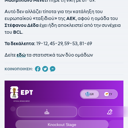
Μασιμιλιάνο Μενέτι
πήρε τη νίκη με 81-69.
Αυτό δεν αλλάζει τίποτα για την κατάληξη του
ευρωπαϊκού «ταξιδιού» της
ΑΕΚ
, αφού η ομάδα του
Στέφανου Δέδα
έχει ήδη αποκλειστεί από την συνέχεια
του
BCL
.
Τα δεκάλεπτα:
19-12, 45-29, 59-53, 81-69
Δείτε
εδώ
τα στατιστικά των δύο ομάδων
ΚΟΙΝΟΠΟΙΗΣΗ: