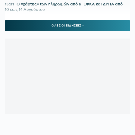
15:31
Ο «χάρτης» των πληρωμών από e-ΕΦΚΑ και ΔΥΠΑ από
10 έως 14 Αυγούστου
15:30
ΠΕΝΘΟΣ ΓΙΑ ΤΟΝ ΛΙΟΝΕΛ ΜΕΣΙ:
Πέθανε ο πατέρας του
ΟΛΕΣ ΟΙ ΕΙΔΗΣΕΙΣ >
15:29
Διευρύνεται η εθνική πρωτοβουλία για τις τιμές στα
σούπερ μάρκετ σε 686 επώνυμους κωδικούς
15:20
ΕΛΛΗΝΙΚΗ ΑΝΑΠΤΥΞΙΑΚΗ ΤΡΑΠΕΖΑ:
Ανοίγει ο δρόμος
για δάνεια έως και 5 δισ. ευρώ στους μικρομεσαίους
15:14
Με ταχείς ρυθμούς οι διαδικασίες αποκατάστασης μετά
την πυρκαγιά στη Δυτική Αττική
15:00
ΟΦΗ:
Αυτή είναι η τρίτη φανέλα για τη νέα σεζόν
14:02
ΟΛΥΜΠΙΑΚΟΣ ΜΕΤΑΓΡΑΦΕΣ:
Τα δίνει όλα για Πουέρτα
13:37
ΠΑΟΚ:
Ο Τρινκιέρι στη Θεσσαλονίκη με φόντο την έναρξη
της προετοιμασίας
13:05
ΦΕΝΕΡΜΠΑΧΤΣΕ:
«Ο Παυλίδης αποδέχτηκε την πρόταση
– Ανένδοτη η Μπενφίκα»