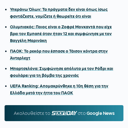
Υπεράνω Όλων: Τα πράγματα δεν είναι όπως ίσως
φαντάζεστε, νομίζετε ή θεωρείτε ότι είναι
Ολυμπιακός: Ποιος είναι ο Ζοφρέ Μονκαντά που είχε
βρει τον Εμπαπέ όταν ήταν 12 και συμφώνησε με τον
Βαγγέλη Μαρινάκη
ΠΑΟΚ: Το ρεκόρ που έσπασε ο Τάισον κόντρα στην
Άντερλεχτ
Μπαρτσελόνα: Συμφώνησε απόλυτα με τον Ρόδρι και
φουλάρει για τη βόμβα της χρονιάς
UEFA Ranking: Απομακρύνθηκε η 10η θέση για την
Ελλάδα μετά την ήττα του ΠΑΟΚ
Ακολουθείστε τo
SPORTDAY.GR
στο
Google News