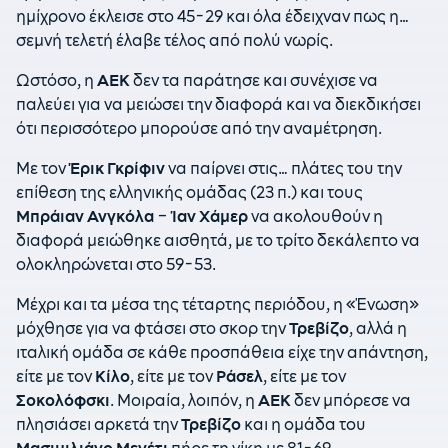
ημίχρονο έκλεισε στο 45-29 και όλα έδειχναν πως η…
σεμνή τελετή έλαβε τέλος από πολύ νωρίς.
Ωστόσο, η
ΑΕΚ
δεν τα παράτησε και συνέχισε να
παλεύει για να μειώσει την διαφορά και να διεκδικήσει
ότι περισσότερο μπορούσε από την αναμέτρηση.
Με τον
Έρικ Γκρίφιν
να παίρνει στις… πλάτες του την
επίθεση της ελληνικής ομάδας (23 π.) και τους
Μπράιαν Ανγκόλα
–
Ίαν Χάμερ
να ακολουθούν η
διαφορά μειώθηκε αισθητά, με το τρίτο δεκάλεπτο να
ολοκληρώνεται στο 59-53.
Μέχρι και τα μέσα της τέταρτης περιόδου, η «Ένωση»
μόχθησε για να φτάσει στο σκορ την
Τρεβίζο
, αλλά η
ιταλική ομάδα σε κάθε προσπάθεια είχε την απάντηση,
είτε με τον
Κίλο
, είτε με τον
Ράσελ
, είτε με τον
Σοκολόφσκι
. Μοιραία, λοιπόν, η
ΑΕΚ
δεν μπόρεσε να
πλησιάσει αρκετά την
Τρεβίζο
και η ομάδα του