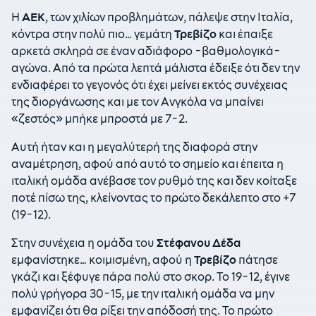
Η
ΑΕΚ
, των χιλίων προβλημάτων, πάλεψε στην Ιταλία,
κόντρα στην πολύ πιο… γεμάτη
Τρεβίζο
και έπαιξε
αρκετά σκληρά σε έναν αδιάφορο -βαθμολογικά-
αγώνα. Από τα πρώτα λεπτά μάλιστα έδειξε ότι δεν την
ενδιαφέρει το γεγονός ότι έχει μείνει εκτός συνέχειας
της διοργάνωσης και με τον Ανγκόλα να μπαίνει
«ζεστός» μπήκε μπροστά με 7-2.
Αυτή ήταν και η μεγαλύτερή της διαφορά στην
αναμέτρηση, αφού από αυτό το σημείο και έπειτα η
ιταλική ομάδα ανέβασε τον ρυθμό της και δεν κοίταξε
ποτέ πίσω της, κλείνοντας το πρώτο δεκάλεπτο στο +7
(19-12).
Στην συνέχεια η ομάδα του
Στέφανου Δέδα
εμφανίστηκε… κοιμισμένη, αφού η
Τρεβίζο
πάτησε
γκάζι και ξέφυγε πάρα πολύ στο σκορ. Το 19-12, έγινε
πολύ γρήγορα 30-15, με την ιταλική ομάδα να μην
εμφανίζει ότι θα ρίξει την απόδοσή της. Το πρώτο