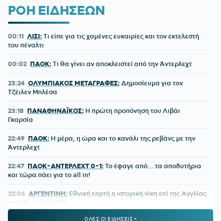
ΡΟΗ ΕΙΔΗΣΕΩΝ
00:11
ΛΙΣΙ:
Τι είπε για τις χαμένες ευκαιρίες και τον εκτελεστή
του πέναλτι
00:02
ΠΑΟΚ:
Τι θα γίνει αν αποκλειστεί από την Άντερλεχτ
23:24
ΟΛΥΜΠΙΑΚΟΣ ΜΕΤΑΓΡΑΦΕΣ:
Δημοσίευμα για τον
Τζέιλεν Μπλέσα
23:18
ΠΑΝΑΘΗΝΑΪΚΟΣ:
Η πρώτη προπόνηση του Λιβάι
Γκαρσία
22:49
ΠΑΟΚ:
Η μέρα, η ώρα και το κανάλι της ρεβάνς με την
Άντερλεχτ
22:47
ΠΑΟΚ-ΑΝΤΕΡΛΕΧΤ 0-1:
Το έφαγε από... τα αποδυτήρια
και τώρα πάει για το all in!
22:06
ΑΡΓΕΝΤΙΝΗ:
Εθνική εορτή η ιστορική νίκη επί της Αγγλίας
στο Μουντιάλ 2026
ΟΛΕΣ ΟΙ ΕΙΔΗΣΕΙΣ >