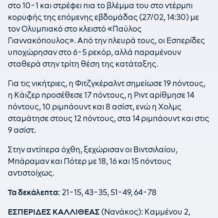
στο 10-1 και στρέφει πια το βλέμμα του στο ντέρμπι
κορυφής της επόμενης εβδομάδας (27/02, 14:30) με
τον Ολυμπιακό στο κλειστό «Παύλος
Γιαννακόπουλος». Από την πλευρά τους, οι Εσπερίδες
υποχώρησαν στο 6-5 ρεκόρ, αλλά παραμένουν
σταθερά στην τρίτη θέση της κατάταξης.
Για τις νικήτριες, η Φιτζγκέραλντ σημείωσε 19 πόντους,
η Κάιζερ προσέθεσε 17 πόντους, η Ριντ αρίθμησε 14
πόντους, 10 ριμπάουντ και 8 ασίστ, ενώ η Χολμς
σταμάτησε στους 12 πόντους, στα 14 ριμπάουντ και στις
9 ασίστ.
Στην αντίπερα όχθη, ξεχώρισαν οι Βιντσιλαίου,
Μπάραμαν και Πότερ με 18, 16 και 15 πόντους
αντιστοίχως.
Τα δεκάλεπτα:
21-15, 43-35, 51-49, 64-78
ΕΣΠΕΡΙΔΕΣ ΚΑΛΛΙΘΕΑΣ
(Νανάκος): Καμμένου 2,