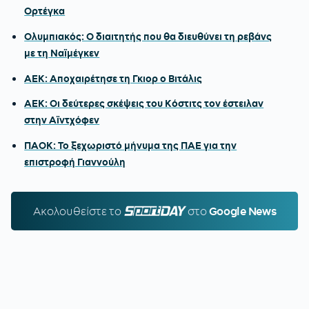
Ορτέγκα
Ολυμπιακός: Ο διαιτητής που θα διευθύνει τη ρεβάνς
με τη Ναϊμέγκεν
ΑΕΚ: Αποχαιρέτησε τη Γκιορ ο Βιτάλις
ΑΕΚ: Οι δεύτερες σκέψεις του Κόστιτς τον έστειλαν
στην Αϊντχόφεν
ΠΑΟΚ: Το ξεχωριστό μήνυμα της ΠΑΕ για την
επιστροφή Γιαννούλη
Ακολουθείστε τo
SPORTDAY.GR
στο
Google News