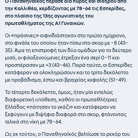
Ο Παναθηναϊκός πέρασε δια πυρός και σιδήρου από
την Καλλιθέα, κερδίζοντας με 78-64 τις Εσπερίδες,
στο πλαίσιο της 13ης αγωνιστικής του
πρωταθλήματος της Α1 Γυναικών.
Οι «πράσινες» αιφνιδιάστηκαν στο πρώτο ημίχρονο,
στο φινάλε του οποίου ήταν πίσω στο σκορ με -8 (43-
35). Άμα τη επιστροφή των δύο ομάδων για το δεύτερο
μισό, οι φιλοξενούμενες έτρεξαν ένα σερί 0-11 και
προσπέρασαν με +3 (43-46). Παρά ταύτα, οι Εσπερίδες
κατάφεραν να ολοκληρώσουν και το τρίτο δεκάλεπτο
με προβάδισμα, έστω και βραχείας κεφαλής (51-49).
Το τέταρτο δεκάλεπτο, όμως, ήταν μία εντελώς
διαφορετική υπόθεση, καθότι οι πρωταθλήτριες
Ελλάδας «πάτησαν το γκάζι» και κατάφεραν να
ξεφύγουν με διψήφια διαφορά στο σκορ, φτάνοντας
τελικά στη νίκη με 78-64.
Ως εκ τούτου, ο Παναθηναϊκός βελτίωσε το ρεκόρ του