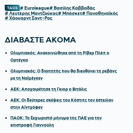
# Euroleague
# Βασίλης Καββαδάς
TAGS
# Λευτέρης Μαντζούκας
# Μπάσκετ
# Παναθηναϊκός
# Χάουαρντ Σαντ-Ρος
ΔΙΑΒΑΣΤΕ ΑΚΟΜΑ
Ολυμπιακός: Ανακοινώθηκε από τη Ρίβερ Πλέιτ ο
Ορτέγκα
Ολυμπιακός: Ο διαιτητής που θα διευθύνει τη ρεβάνς
με τη Ναϊμέγκεν
ΑΕΚ: Αποχαιρέτησε τη Γκιορ ο Βιτάλις
ΑΕΚ: Οι δεύτερες σκέψεις του Κόστιτς τον έστειλαν
στην Αϊντχόφεν
ΠΑΟΚ: Το ξεχωριστό μήνυμα της ΠΑΕ για την
επιστροφή Γιαννούλη