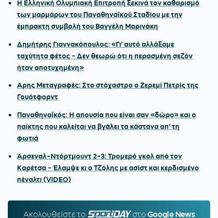
Η Ελληνική Ολυμπιακή Επιτροπή ξεκινά τον καθαρισμό
των μαρμάρων του Παναθηναϊκού Σταδίου με την
έμπρακτη συμβολή του Βαγγέλη Μαρινάκη
Δημήτρης Γιαννακόπουλος: «Γι' αυτό αλλάξαμε
ταχύτητα φέτος - Δεν θεωρώ ότι η περασμένη σεζόν
ήταν αποτυχημένη»
Αρης Μεταγραφές: Στο στόχαστρο ο Ζερεμί Πετρίς της
Γουότφορντ
Παναθηναϊκός: Η απουσία που είναι σαν «δώρο» και ο
παίκτης που καλείται να βγάλει τα κάστανα απ' τη
φωτιά
Άρσεναλ-Ντόρτμουντ 2-3: Τρομερό γκολ από τον
Καρέτσα - Έλαμψε κι ο Τζόλης με ασίστ και κερδισμένο
πέναλτι (VIDEO)
Ακολουθείστε τo
SPORTDAY.GR
στο
Google News