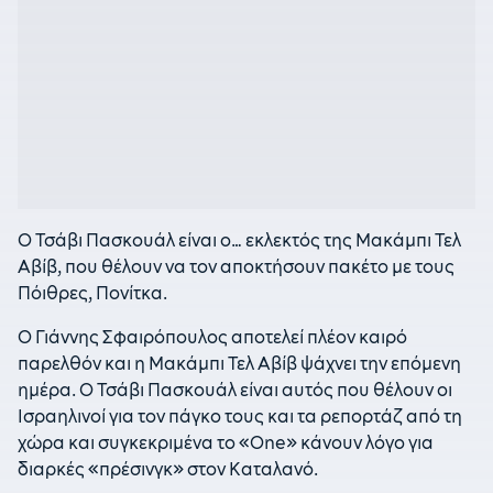
Ο Τσάβι Πασκουάλ είναι ο… εκλεκτός της Μακάμπι Τελ
Αβίβ, που θέλουν να τον αποκτήσουν πακέτο με τους
Πόιθρες, Πονίτκα.
Ο Γιάννης Σφαιρόπουλος αποτελεί πλέον καιρό
παρελθόν και η Μακάμπι Τελ Αβίβ ψάχνει την επόμενη
ημέρα. Ο Τσάβι Πασκουάλ είναι αυτός που θέλουν οι
Ισραηλινοί για τον πάγκο τους και τα ρεπορτάζ από τη
χώρα και συγκεκριμένα τo «One» κάνουν λόγο για
διαρκές «πρέσινγκ» στον Καταλανό.