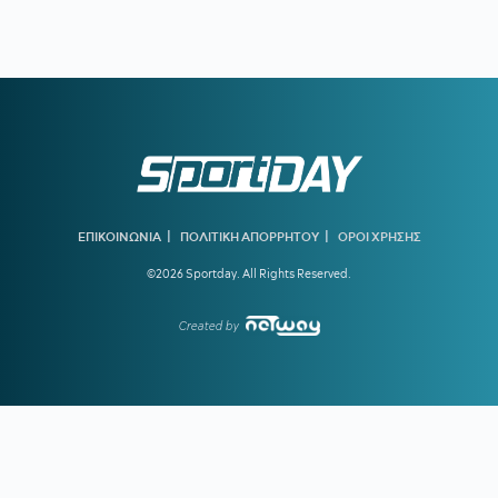
19:40
ΠΑΟΚ ΜΕΤΑΓΡΑΦΕΣ:
Στα ραντάρ του «Δικεφάλου» ο
Τένγκστεν της Φέγενορντ
19:23
ΟΛΥΜΠΙΑΚΟΣ:
Τα δεδομένα για Γουόκαπ – Συνεχίζει να
ενδιαφέρεται η Dubai BC
18:39
ΑΡΗΣ ΜΕΤΑΓΡΑΦΕΣ:
Στο στόχαστρο ο Ζερεμί Πετρίς της
Γουότφορντ
18:33
ΔΗΜΗΤΡΗΣ ΓΙΑΝΝΑΚΟΠΟΥΛΟΣ:
«Γι' αυτό αλλάξαμε
ταχύτητα φέτος - Δεν θεωρώ ότι η περασμένη σεζόν ήταν
αποτυχημένη»
|
|
ΕΠΙΚΟΙΝΩΝΙΑ
ΠΟΛΙΤΙΚΗ ΑΠΟΡΡΗΤΟΥ
ΟΡΟΙ ΧΡΗΣΗΣ
©2026 Sportday. All Rights Reserved.
18:31
ΠΑΝΑΘΗΝΑΪΚΟΣ:
Επέστρεψε στο Κορωπί ο Ανδρέας
Τετέι
Created by
18:26
ΠΗΛΙΟΣ:
«Εχω πολλά να δείξω, διότι με αμφισβήτησαν»
17:58
ΓΙΩΡΓΟΣ ΧΕΛΑΚΗΣ:
Μπορεί να έγινε λάθος ανάγνωση
του Καμαρά