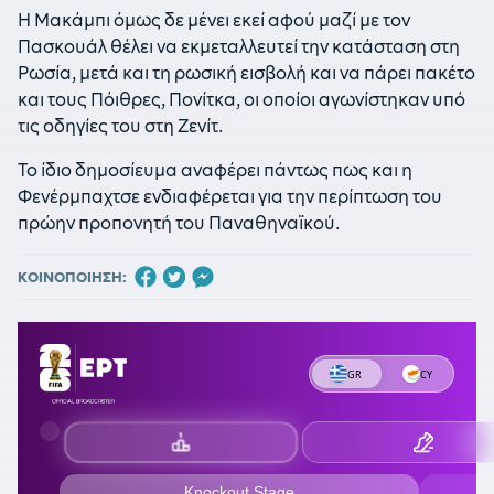
Η Μακάμπι όμως δε μένει εκεί αφού μαζί με τον
Πασκουάλ θέλει να εκμεταλλευτεί την κατάσταση στη
Ρωσία, μετά και τη ρωσική εισβολή και να πάρει πακέτο
και τους Πόιθρες, Πονίτκα, οι οποίοι αγωνίστηκαν υπό
τις οδηγίες του στη Ζενίτ.
Το ίδιο δημοσίευμα αναφέρει πάντως πως και η
Φενέρμπαχτσε ενδιαφέρεται για την περίπτωση του
πρώην προπονητή του Παναθηναϊκού.
ΚΟΙΝΟΠΟΙΗΣΗ: