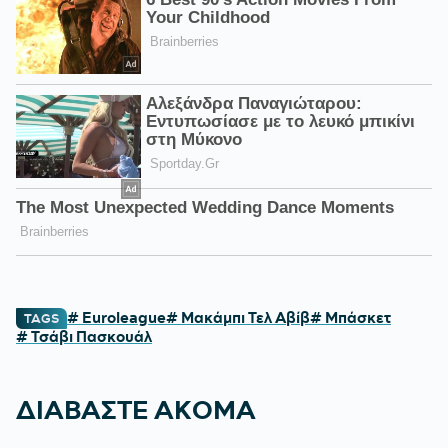
# Euroleague
# Μακάμπι Τελ Αβίβ
# Μπάσκετ
TAGS
# Τσάβι Πασκουάλ
ΔΙΑΒΑΣΤΕ ΑΚΟΜΑ