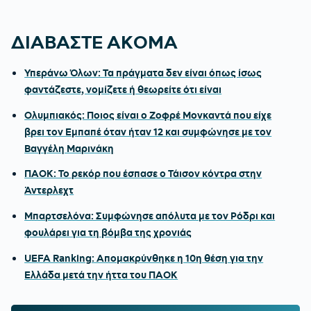
ΔΙΑΒΑΣΤΕ ΑΚΟΜΑ
Υπεράνω Όλων: Τα πράγματα δεν είναι όπως ίσως
φαντάζεστε, νομίζετε ή θεωρείτε ότι είναι
Ολυμπιακός: Ποιος είναι ο Ζοφρέ Μονκαντά που είχε
βρει τον Εμπαπέ όταν ήταν 12 και συμφώνησε με τον
Βαγγέλη Μαρινάκη
ΠΑΟΚ: Το ρεκόρ που έσπασε ο Τάισον κόντρα στην
Άντερλεχτ
Μπαρτσελόνα: Συμφώνησε απόλυτα με τον Ρόδρι και
φουλάρει για τη βόμβα της χρονιάς
UEFA Ranking: Απομακρύνθηκε η 10η θέση για την
Ελλάδα μετά την ήττα του ΠΑΟΚ