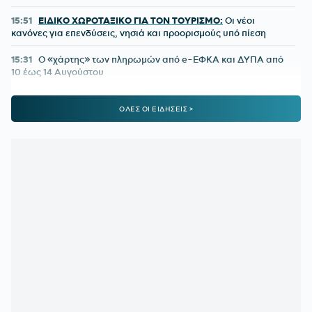
15:51
ΕΙΔΙΚΟ ΧΩΡΟΤΑΞΙΚΟ ΓΙΑ ΤΟΝ ΤΟΥΡΙΣΜΟ:
Οι νέοι
κανόνες για επενδύσεις, νησιά και προορισμούς υπό πίεση
15:31
Ο «χάρτης» των πληρωμών από e-ΕΦΚΑ και ΔΥΠΑ από
10 έως 14 Αυγούστου
15:30
ΠΕΝΘΟΣ ΓΙΑ ΤΟΝ ΛΙΟΝΕΛ ΜΕΣΙ:
Πέθανε ο πατέρας του
ΟΛΕΣ ΟΙ ΕΙΔΗΣΕΙΣ >
15:29
Διευρύνεται η εθνική πρωτοβουλία για τις τιμές στα
σούπερ μάρκετ σε 686 επώνυμους κωδικούς
15:20
ΕΛΛΗΝΙΚΗ ΑΝΑΠΤΥΞΙΑΚΗ ΤΡΑΠΕΖΑ:
Ανοίγει ο δρόμος
για δάνεια έως και 5 δισ. ευρώ στους μικρομεσαίους
15:14
Με ταχείς ρυθμούς οι διαδικασίες αποκατάστασης μετά
την πυρκαγιά στη Δυτική Αττική
15:00
ΟΦΗ:
Αυτή είναι η τρίτη φανέλα για τη νέα σεζόν
14:02
ΟΛΥΜΠΙΑΚΟΣ ΜΕΤΑΓΡΑΦΕΣ:
Τα δίνει όλα για Πουέρτα
13:37
ΠΑΟΚ:
Ο Τρινκιέρι στη Θεσσαλονίκη με φόντο την έναρξη
της προετοιμασίας