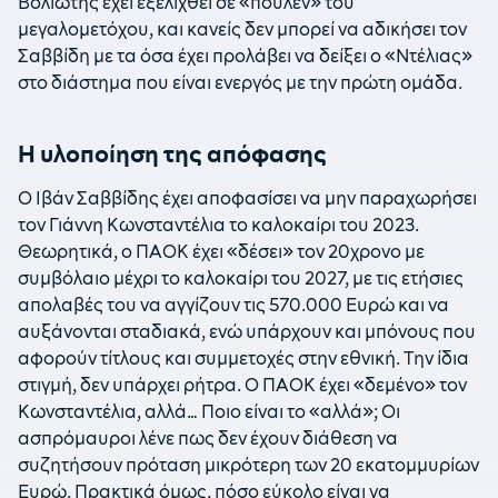
Βολιώτης έχει εξελιχθεί σε «πουλέν» του
μεγαλομετόχου, και κανείς δεν μπορεί να αδικήσει τον
Σαββίδη με τα όσα έχει προλάβει να δείξει ο «Ντέλιας»
στο διάστημα που είναι ενεργός με την πρώτη ομάδα.
Η υλοποίηση της απόφασης
Ο Ιβάν Σαββίδης έχει αποφασίσει να μην παραχωρήσει
τον Γιάννη Κωνσταντέλια το καλοκαίρι του 2023.
Θεωρητικά, ο ΠΑΟΚ έχει «δέσει» τον 20χρονο με
συμβόλαιο μέχρι το καλοκαίρι του 2027, με τις ετήσιες
απολαβές του να αγγίζουν τις 570.000 Ευρώ και να
αυξάνονται σταδιακά, ενώ υπάρχουν και μπόνους που
αφορούν τίτλους και συμμετοχές στην εθνική. Την ίδια
στιγμή, δεν υπάρχει ρήτρα. Ο ΠΑΟΚ έχει «δεμένο» τον
Κωνσταντέλια, αλλά… Ποιο είναι το «αλλά»; Οι
ασπρόμαυροι λένε πως δεν έχουν διάθεση να
συζητήσουν πρόταση μικρότερη των 20 εκατομμυρίων
Ευρώ. Πρακτικά όμως, πόσο εύκολο είναι να