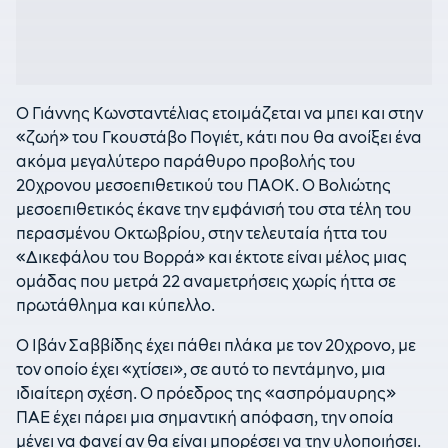
Ο Γιάννης Κωνσταντέλιας ετοιμάζεται να μπει και στην
«ζωή» του Γκουστάβο Πογιέτ, κάτι που θα ανοίξει ένα
ακόμα μεγαλύτερο παράθυρο προβολής του
20χρονου μεσοεπιθετικού του ΠΑΟΚ. Ο Βολιώτης
μεσοεπιθετικός έκανε την εμφάνισή του στα τέλη του
περασμένου Οκτωβρίου, στην τελευταία ήττα του
«Δικεφάλου του Βορρά» και έκτοτε είναι μέλος μιας
ομάδας που μετρά 22 αναμετρήσεις χωρίς ήττα σε
πρωτάθλημα και κύπελλο.
Ο Ιβάν Σαββίδης έχει πάθει πλάκα με τον 20χρονο, με
τον οποίο έχει «χτίσει», σε αυτό το πεντάμηνο, μια
ιδιαίτερη σχέση. Ο πρόεδρος της «ασπρόμαυρης»
ΠΑΕ έχει πάρει μια σημαντική απόφαση, την οποία
μένει να φανεί αν θα είναι μπορέσει να την υλοποιήσει.