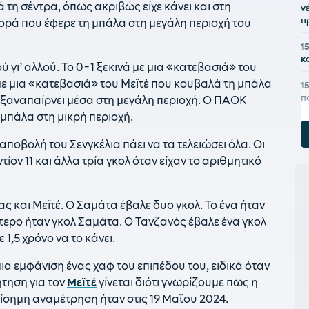
τη σέντρα, όπως ακριβώς είχε κάνει και στη
ν
π
ορά που έφερε τη μπάλα στη μεγάλη περιοχή του
1
κ
ύ γι’ αλλού. Το 0-1 ξεκινά με μια «κατεβασιά» του
με μια «κατεβασιά» του Μεϊτέ που κουβαλά τη μπάλα
1
π
ην ξαναπαίρνει μέσα στη μεγάλη περιοχή. Ο ΠΑΟΚ
μπάλα στη μικρή περιοχή.
1
τ
ποβολή του Σενγκέλια πάει να τα τελειώσει όλα. Οι
κ
ίον 11 και άλλα τρία γκολ όταν είχαν το αριθμητικό
1
Α
σ
 και Μεϊτέ. Ο Σαμάτα έβαλε δυο γκολ. Το ένα ήταν
ύτερο ήταν γκολ Σαμάτα. Ο Τανζανός έβαλε ένα γκολ
1
1,5 χρόνο να το κάνει.
α
Α
ια εμφάνιση ένας χαφ του επιπέδου του, ειδικά όταν
1
ήτηση για τον
Μεϊτέ
γίνεται διότι γνωρίζουμε πως η
σ
πίσημη αναμέτρηση ήταν στις 19 Μαΐου 2024.