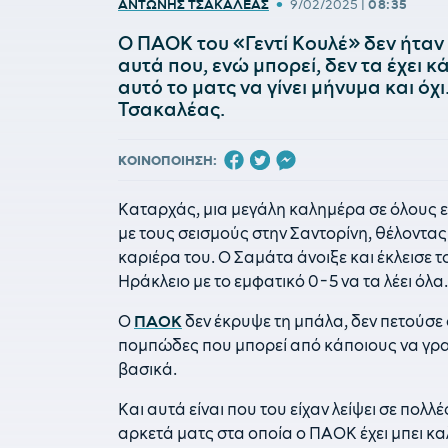
•
ΑΝΤΩΝΗΣ ΤΣΑΚΑΛΕΑΣ
9/02/2025
|
08:35
Ο ΠΑΟΚ του «Γεντί Κουλέ» δεν ήτα
αυτά που, ενώ μπορεί, δεν τα έχει κά
αυτό το ματς να γίνει μήνυμα και ό
Τσακαλέας.
ΚΟΙΝΟΠΟΙΗΣΗ:
Καταρχάς, μια μεγάλη καλημέρα σε όλους ε
με τους σεισμούς στην Σαντορίνη, θέλοντας
καριέρα του. Ο Σαμάτα άνοιξε και έκλεισε
Ηράκλειο με το εμφατικό 0-5 να τα λέει όλα.
Ο
ΠΑΟΚ
δεν έκρυψε τη μπάλα, δεν πετούσε 
πομπώδες που μπορεί από κάποιους να γρα
βασικά.
Και αυτά είναι που του είχαν λείψει σε πολλ
αρκετά ματς στα οποία ο ΠΑΟΚ έχει μπει καλ