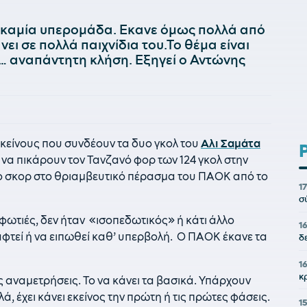
ν καμία υπερομάδα. Εκανε όμως πολλά από
νει σε πολλά παιχνίδια του.Το θέμα είναι
χι… αναπάντητη κλήση. Εξηγεί ο Αντώνης
κείνους που συνδέουν τα δυο γκολ του
Αλι Σαμάτα
 να πικάρουν τον Τανζανό φορ των 124 γκολ στην
 το σκορ στο θριαμβευτικό πέρασμα του ΠΑΟΚ από το
1
σ
φωτιές, δεν ήταν «ισοπεδωτικός» ή κάτι άλλο
1
φτεί ή να ειπωθεί καθ’ υπερβολή. Ο ΠΑΟΚ έκανε τα
δ
1
κ
ές αναμετρήσεις. Το να κάνει τα βασικά. Υπάρχουν
ά, έχει κάνει εκείνος την πρώτη ή τις πρώτες φάσεις.
1