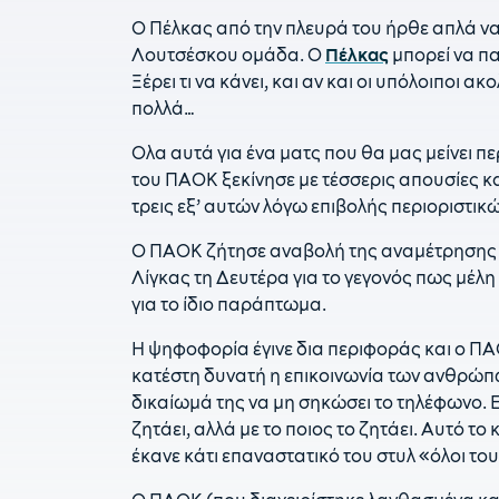
Ο Πέλκας από την πλευρά του ήρθε απλά να 
Λουτσέσκου ομάδα. Ο
Πέλκας
μπορεί να πα
Ξέρει τι να κάνει, και αν και οι υπόλοιποι 
πολλά…
Ολα αυτά για ένα ματς που θα μας μείνει π
του ΠΑΟΚ ξεκίνησε με τέσσερις απουσίες και
τρεις εξ’ αυτών λόγω επιβολής περιοριστικ
Ο ΠΑΟΚ ζήτησε αναβολή της αναμέτρησης με
Λίγκας τη Δευτέρα για το γεγονός πως μέλ
για το ίδιο παράπτωμα.
Η ψηφοφορία έγινε δια περιφοράς και ο Π
κατέστη δυνατή η επικοινωνία των ανθρώπω
δικαίωμά της να μη σηκώσει το τηλέφωνο. Επ
ζητάει, αλλά με το ποιος το ζητάει. Αυτό το 
έκανε κάτι επαναστατικό του στυλ «όλοι του