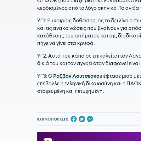
Ο ΠΑΟΚ (που διαχειρίστηκε λανθασμένα και 
κερδισμένος από το λόγο σκηνικό. Το αν θα 
ΥΓ1: Ευκαιρίας δοθείσης, ας το δει λίγο ο 
και τις ανακοινώσεις που βγαίνουν για από
κατάθεσης του αιτήματος και της διαδικασί
πήγε να γίνει στα κρυφά.
ΥΓ2: Αυτό που κάποιος επικαλείται τον Λανο
δικιά του και τον αγνοεί όταν διαφωνεί είν
ΥΓ3: Ο
Ραζβάν Λουτσέσκου
έφτασε μισό μέτ
επέβαλλε η ελληνική δικαιοσύνη και ο ΠΑΟΚ
στοχευμένη και πετυχημένη.
ΚΟΙΝΟΠΟΙΗΣΗ: