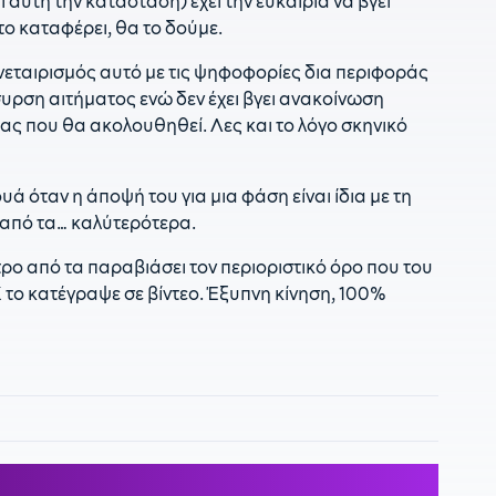
αυτή την κατάσταση) έχει την ευκαιρία να βγει
1
το καταφέρει, θα το δούμε.
0
συνεταιρισμός αυτό με τις ψηφοφορίες δια περιφοράς
συρση αιτήματος ενώ δεν έχει βγει ανακοίνωση
ας που θα ακολουθηθεί. Λες και το λόγο σκηνικό
υά όταν η άποψή του για μια φάση είναι ίδια με τη
αι από τα… καλύτερότερα.
ρο από τα παραβιάσει τον περιοριστικό όρο που του
 το κατέγραψε σε βίντεο. Έξυπνη κίνηση, 100%