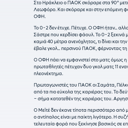
Στο Ηράκλειο ο ΠΑΟΚ σκόραρε στα 90” μετά 
Λεωφόρο. Και σκόραρε και στην επόμενη φ
ΟΦΗ.
Το 0-2 δεν έτυχε. Πέτυχε. Ο ΟΦΗ ήταν… αλλο
Σάστρε που κερδίσει φάουλ. Το 0-2 ξεκινά 
καμιά 40 μέτρα ανενόχλητος, τι δίνει και τ
έβαλε γκολ… περσινού ΠΑΟΚ, φέρνοντας τη 
Ο ΟΦΗ πάει να εμφανιστεί στο ματς όμως η α
πρωταθλητές πέτυχαν δυο γκολ ματς 11 εναντ
πλεονέκτημα.
Πρωταγωνιστές του ΠΑΟΚ οι Σαμάτα, Πέλκας
από τα πιο εύκολα της καριέρας του. Το δε
– σήμα κατατεθέν της καριέρας του. Αργησε 
Ο Μεϊτέ δεν έκανε τίποτα περισσότερο από μ
ο αντίπαλος είναι με παίκτη λιγότερο. Η συζ
τελευταία φορά που ξεκίνησε βασικός σε ε