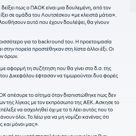
1
δείξει πως ο ΠΑΟΚ είναι μια δουλεμένη, από τον
γ
ίξει σε ομάδα του Λουτσέσκου «με κλειστά μάτια».
1
ακολουθήσουν αυτό που έχουν δουλέψει, θα γίνουν
φ
1
ερισσότερο για το backround του. Η προετοιμασία
τ
 στην πορεία προστέθηκαν στη λίστα άλλοι έξι. Οι
1
ών όρων.
Φ
 αφορμή τη συζήτηση που θα γίνει στο δ.σ. της
1
η του Δικεφάλου έφτασαν να τιμωρούνται δυο φορές
γ
ρ
1
ΑΟΚ απέσυρε το αίτημα όταν διαπιστώθηκε πως δεν
Μ
ν της λίγκας με τον εκπρόσωπο της ΑΕΚ. Ασκησε το
έλεξε να ασχοληθεί όχι με το τι λέει αυτός που το
1
κάνουν όλοι. Το λέω για να μη νομίζει κανένας ότι
1
ς και μόνοι μας».
μ