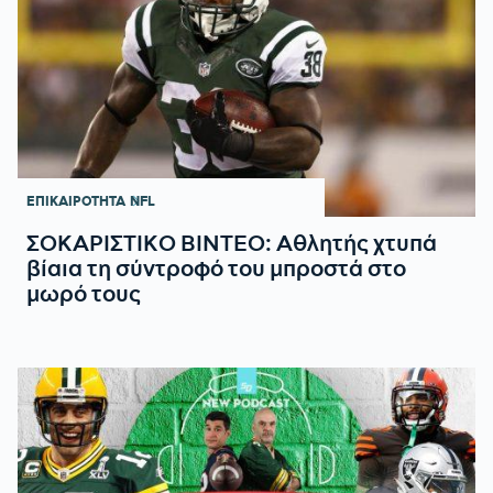
ΕΠΙΚΑΙΡΟΤΗΤΑ
NFL
ΣΟΚΑΡΙΣΤΙΚΟ ΒΙΝΤΕΟ: Αθλητής χτυπά
βίαια τη σύντροφό του μπροστά στο
μωρό τους