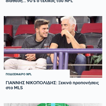
διάθεση... 90's ο τελικός του NFL
ΠΟΔΟΣΦΑΙΡΟ
NFL
ΓΙΑΝΝΗΣ ΝΙΚΟΠΟΛΙΔΗΣ: Ξεκινά προπονήσεις
στο MLS