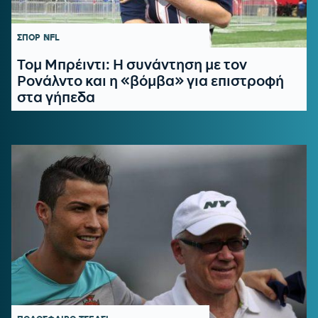
ΣΠΟΡ
NFL
Τομ Μπρέιντι: Η συνάντηση με τον
Ρονάλντο και η «βόμβα» για επιστροφή
στα γήπεδα