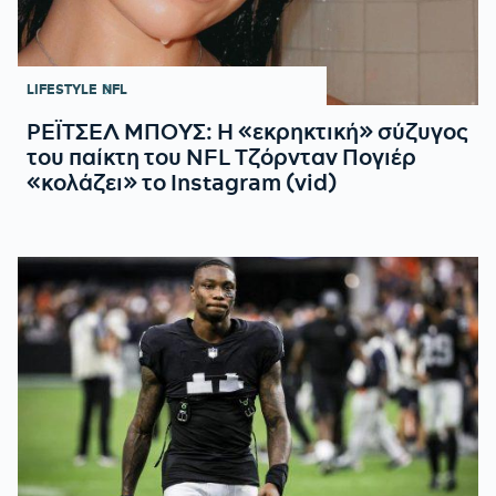
LIFESTYLE
NFL
ΡΕΪΤΣΕΛ ΜΠΟΥΣ: Η «εκρηκτική» σύζυγος
του παίκτη του NFL Τζόρνταν Πογιέρ
«κολάζει» το Instagram (vid)