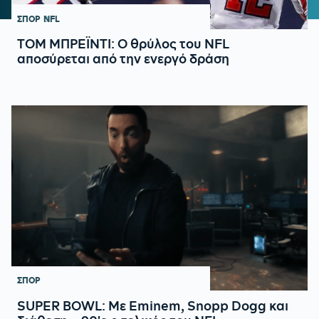
ΣΠΟΡ
NFL
ΤΟΜ ΜΠΡΕΪΝΤΙ: Ο θρύλος του NFL
αποσύρεται από την ενεργό δράση
ΣΠΟΡ
SUPER BOWL: Mε Eminem, Snopp Dogg και