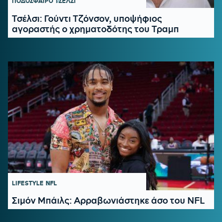
ΠΟΔΟΣΦΑΙΡΟ
ΤΣΕΛΣΙ
Τσέλσι: Γούντι Τζόνσον, υποψήφιος
αγοραστής ο χρηματοδότης του Τραμπ
LIFESTYLE
NFL
Σιμόν Μπάιλς: Αρραβωνιάστηκε άσο του NFL