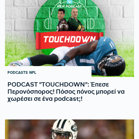
PODCASTS
NFL
PODCAST "TOUCHDOWN": Έπεσε
Περονόσπορος! Πόσος πόνος μπορεί να
χωρέσει σε ένα podcast;!