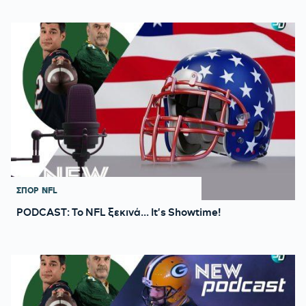
ΣΠΟΡ
NFL
PODCAST: Το NFL ξεκινά... It's Showtime!