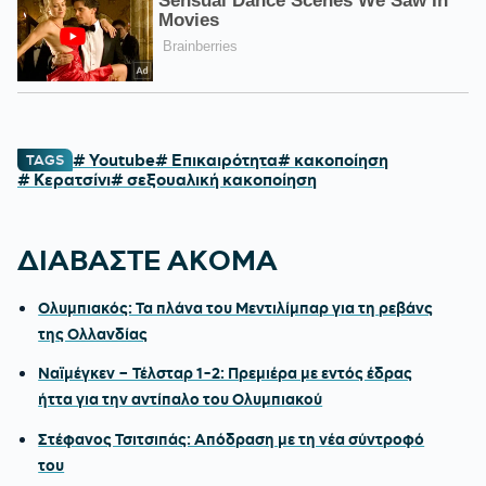
# Youtube
# Επικαιρότητα
# κακοποίηση
TAGS
# Κερατσίνι
# σεξουαλική κακοποίηση
ΔΙΑΒΑΣΤΕ ΑΚΟΜΑ
Ολυμπιακός: Τα πλάνα του Μεντιλίμπαρ για τη ρεβάνς
της Ολλανδίας
Ναϊμέγκεν – Τέλσταρ 1-2: Πρεμιέρα με εντός έδρας
ήττα για την αντίπαλο του Ολυμπιακού
Στέφανος Τσιτσιπάς: Απόδραση με τη νέα σύντροφό
του