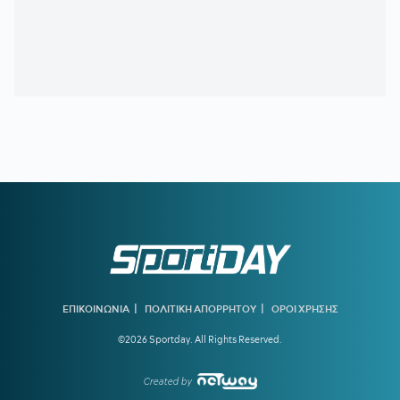
15:51
ΕΙΔΙΚΟ ΧΩΡΟΤΑΞΙΚΟ ΓΙΑ ΤΟΝ ΤΟΥΡΙΣΜΟ:
Οι νέοι
κανόνες για επενδύσεις, νησιά και προορισμούς υπό πίεση
15:31
Ο «χάρτης» των πληρωμών από e-ΕΦΚΑ και ΔΥΠΑ από
10 έως 14 Αυγούστου
15:30
ΠΕΝΘΟΣ ΓΙΑ ΤΟΝ ΛΙΟΝΕΛ ΜΕΣΙ:
Πέθανε ο πατέρας του
15:29
Διευρύνεται η εθνική πρωτοβουλία για τις τιμές στα
σούπερ μάρκετ σε 686 επώνυμους κωδικούς
15:20
ΕΛΛΗΝΙΚΗ ΑΝΑΠΤΥΞΙΑΚΗ ΤΡΑΠΕΖΑ:
Ανοίγει ο δρόμος
για δάνεια έως και 5 δισ. ευρώ στους μικρομεσαίους
15:14
Με ταχείς ρυθμούς οι διαδικασίες αποκατάστασης μετά
την πυρκαγιά στη Δυτική Αττική
15:00
ΟΦΗ:
Αυτή είναι η τρίτη φανέλα για τη νέα σεζόν
|
|
ΕΠΙΚΟΙΝΩΝΙΑ
ΠΟΛΙΤΙΚΗ ΑΠΟΡΡΗΤΟΥ
ΟΡΟΙ ΧΡΗΣΗΣ
14:02
ΟΛΥΜΠΙΑΚΟΣ ΜΕΤΑΓΡΑΦΕΣ:
Τα δίνει όλα για Πουέρτα
©2026 Sportday. All Rights Reserved.
13:37
ΠΑΟΚ:
Ο Τρινκιέρι στη Θεσσαλονίκη με φόντο την έναρξη
της προετοιμασίας
Created by