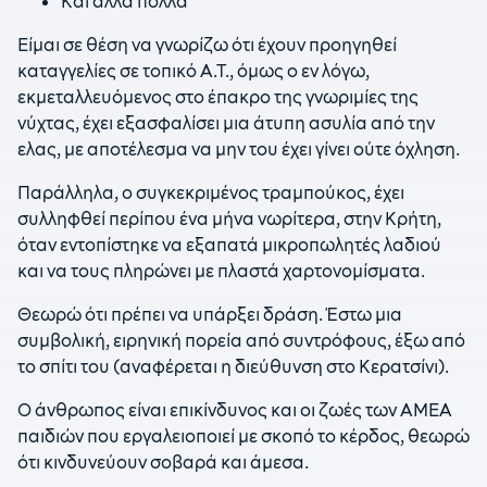
Και άλλα πολλά
Είμαι σε θέση να γνωρίζω ότι έχουν προηγηθεί
καταγγελίες σε τοπικό Α.Τ., όμως ο εν λόγω,
εκμεταλλευόμενος στο έπακρο της γνωριμίες της
νύχτας, έχει εξασφαλίσει μια άτυπη ασυλία από την
ελας, με αποτέλεσμα να μην του έχει γίνει ούτε όχληση.
Παράλληλα, ο συγκεκριμένος τραμπούκος, έχει
συλληφθεί περίπου ένα μήνα νωρίτερα, στην Κρήτη,
όταν εντοπίστηκε να εξαπατά μικροπωλητές λαδιού
και να τους πληρώνει με πλαστά χαρτονομίσματα.
Θεωρώ ότι πρέπει να υπάρξει δράση. Έστω μια
συμβολική, ειρηνική πορεία από συντρόφους, έξω από
το σπίτι του (αναφέρεται η διεύθυνση στο Κερατσίνι).
Ο άνθρωπος είναι επικίνδυνος και οι ζωές των ΑΜΕΑ
παιδιών που εργαλειοποιεί με σκοπό το κέρδος, θεωρώ
ότι κινδυνεύουν σοβαρά και άμεσα.