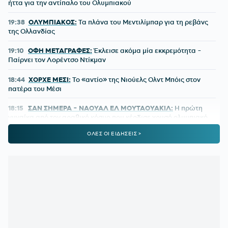
ήττα για την αντίπαλο του Ολυμπιακού
19:38
ΟΛΥΜΠΙΑΚΟΣ:
Τα πλάνα του Μεντιλίμπαρ για τη ρεβάνς
της Ολλανδίας
19:10
ΟΦΗ ΜΕΤΑΓΡΑΦΕΣ:
Έκλεισε ακόμα μία εκκρεμότητα -
Παίρνει τον Λορέντσο Ντίκμαν
18:44
ΧΟΡΧΕ ΜΕΣΙ:
To «αντίο» της Νιούελς Ολντ Μπόις στον
πατέρα του Μέσι
18:15
ΣΑΝ ΣΗΜΕΡΑ - ΝΑΟΥΑΛ ΕΛ ΜΟΥΤΑΟΥΑΚΙΛ:
Η πρώτη
γυναίκα από τον αραβικό κόσμο που κέρδισε χρυσό ολυμπιακό
μετάλλιο
ΟΛΕΣ ΟΙ ΕΙΔΗΣΕΙΣ >
17:39
ΣΤΕΦΑΝΟΣ ΤΣΙΤΣΙΠΑΣ:
Απόδραση με τη νέα σύντροφό
του
16:51
ΓΙΩΡΓΟΣ ΧΕΛΑΚΗΣ:
Ο ΠΑΟΚ χρειάζεται δεύτερο σχέδιο
ανάπτυξης παιχνιδιού
16:33
Ε. ΤΟΥΡΝΑΣ:
Ζήτησε πλήρη ετοιμότητα του κρατικού
μηχανισμού για τις επόμενες μέρες