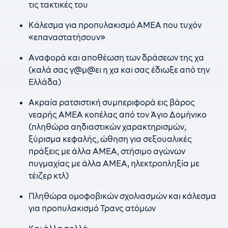
τις τακτικές του
Κάλεσμα για προπυλακισμό ΑΜΕΑ που τυχόν
«επαναστατήσουν»
Αναφορά και αποθέωση των δράσεων της χα
(καλά σας γ@μ@ει η χα και σας έδιωξε από την
Ελλάδα)
Ακραία ρατσιστική συμπεριφορά εις βάρος
νεαρής ΑΜΕΑ κοπέλας από τον Άγιο Δομήνικο
(πληθώρα αηδιαστικών χαρακτηρισμών,
ξύρισμα κεφαλής, ώθηση για σεξουαλικές
πράξεις με άλλα ΑΜΕΑ, στήσιμο αγώνων
πυγμαχίας με άλλα ΑΜΕΑ, ηλεκτροπληξία με
τέιζερ κτλ)
Πληθώρα ομοφοβικών σχολιασμών και κάλεσμα
για προπυλακισμό Τρανς ατόμων