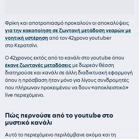
Φρίκη και αποτροπιασμό προκαλούν οι αποκαλύψεις
για την κακοποίηση σε ζωντανή μετάδοση νεαρών με
νοητική υστέρηση
από τον 42χρονο youtuber
στο Κερατσίνι.
Ο 42χρονος εκτός από το κανάλι στο youtube όπου
έκανε ζωντανές μεταδόσεις
με δωρεάν θέαση
διατηρούσε και κανάλι σε άλλη διαδικτυακή εφαρμογή
όπου η πρόσβαση ήταν μόνο για λίγους συνδρομητές
που πλήρωναν προκειμένου να δουν «αποκλειστικό»
live περιεχόμενο.
Πώς περνούσε από το youtube στο
μυστικό κανάλι
Αυτό το περιεχόμενο περιλάμβανε ακόμα και τη