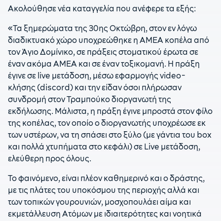
Ακολούθησε νέα καταγγελία που ανέφερε τα εξής:
«Τα ξημερώματα της 30ης Οκτώβρη, στον εν λόγω
διαδικτυακό χώρο υποχρεώθηκε η ΑΜΕΑ κοπέλα από
τον Άγιο Δομίνικο, σε πράξεις στοματικού έρωτα σε
έναν ακόμα ΑΜΕΑ και σε έναν τοξικομανή. Η πράξη
έγινε σε live μετάδοση, μέσω εφαρμογής video-
κλήσης (discord) και την είδαν όσοι πλήρωσαν
συνδρομή στον Τραμπούκο διοργανωτή της
εκδήλωσης. Μάλιστα, η πράξη έγινε μπροστά στον φίλο
της κοπέλας, τον οποίο ο διοργανωτής υποχρέωσε εκ
των υστέρων, να τη σπάσει στο ξύλο (με γάντια του box
και πολλά χτυπήματα στο κεφάλι) σε Live μετάδοση,
ελεύθερη προς όλους.
Το φαινόμενο, είναι πλέον καθημερινό και ο δράστης,
με τις πλάτες του υποκόσμου της περιοχής αλλά και
των τοπικών γουρουνιών, μοσχοπουλάει αίμα και
εκμετάλλευση Ατόμων με ιδιαιτερότητες και νοητικά