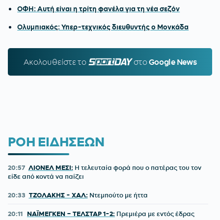
ΟΦΗ: Αυτή είναι η τρίτη φανέλα για τη νέα σεζόν
Ολυμπιακός: Υπερ-τεχνικός διευθυντής ο Μονκάδα
Ακολουθείστε τo
SPORTDAY.GR
στο
Google News
ΡΟΗ ΕΙΔΗΣΕΩΝ
20:57
ΛΙΟΝΕΛ ΜΕΣΙ:
Η τελευταία φορά που ο πατέρας του τον
είδε από κοντά να παίζει
20:33
ΤΖΟΛΑΚΗΣ - ΧΑΛ:
Ντεμπούτο με ήττα
20:11
ΝΑΪΜΕΓΚΕΝ – ΤΕΛΣΤΑΡ 1-2:
Πρεμιέρα με εντός έδρας