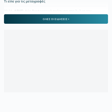
Τι είπε για τις μεταγραφές
22:24
ΑΡΗΣ:
Δύο διαφορετικά πρόσωπα στο 2-2 με τον
Πανσερραϊκό
ΟΛΕΣ ΟΙ ΕΙΔΗΣΕΙΣ >
22:01
ΑΕΚ-ATHENS KALLITHEA 4-0:
Ο Βιτάλις σκόραρε στο
ντεμπούτο του και ο Γκατσίνοβιτς... έπαθε Γιόβιτς
21:21
ΑΕΚ:
Αποδοκιμάστηκε ο Αγγελόπουλος στην «Allwyn
Arena»
21:11
ΟΦΗ:
Τρέλα του κόσμου για το Σούπερ Καπ
20:57
ΛΙΟΝΕΛ ΜΕΣΙ:
Η τελευταία φορά που ο πατέρας του τον
είδε από κοντά να παίζει
20:33
ΤΖΟΛΑΚΗΣ - ΧΑΛ:
Ντεμπούτο με ήττα
20:11
ΝΑΪΜΕΓΚΕΝ – ΤΕΛΣΤΑΡ 1-2:
Πρεμιέρα με εντός έδρας
ήττα για την αντίπαλο του Ολυμπιακού
19:38
ΟΛΥΜΠΙΑΚΟΣ:
Τα πλάνα του Μεντιλίμπαρ για τη ρεβάνς
της Ολλανδίας