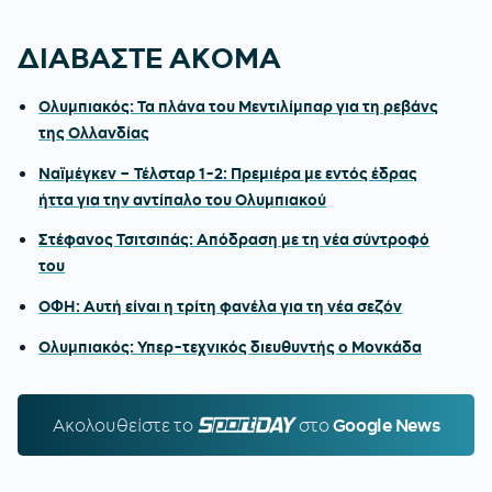
ΔΙΑΒΑΣΤΕ ΑΚΟΜΑ
Ολυμπιακός: Τα πλάνα του Μεντιλίμπαρ για τη ρεβάνς
της Ολλανδίας
Ναϊμέγκεν – Τέλσταρ 1-2: Πρεμιέρα με εντός έδρας
ήττα για την αντίπαλο του Ολυμπιακού
Στέφανος Τσιτσιπάς: Απόδραση με τη νέα σύντροφό
του
ΟΦΗ: Αυτή είναι η τρίτη φανέλα για τη νέα σεζόν
Ολυμπιακός: Υπερ-τεχνικός διευθυντής ο Μονκάδα
Ακολουθείστε τo
SPORTDAY.GR
στο
Google News