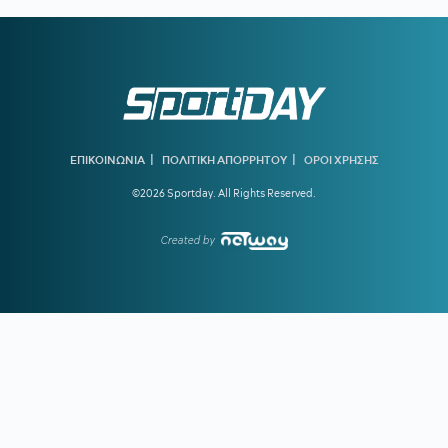
19:10
ΟΦΗ ΜΕΤΑΓΡΑΦΕΣ:
Έκλεισε ακόμα μία εκκρεμότητα -
Παίρνει τον Λορέντσο Ντίκμαν
18:44
ΧΟΡΧΕ ΜΕΣΙ:
To «αντίο» της Νιούελς Ολντ Μπόις στον
πατέρα του Μέσι
18:15
ΝΑΟΥΑΛ ΕΛ ΜΟΥΤΑΟΥΑΚΙΛ:
Η πρώτη γυναίκα από τον
αραβικό κόσμο που κέρδισε χρυσό ολυμπιακό μετάλλιο
|
|
ΕΠΙΚΟΙΝΩΝΙΑ
ΠΟΛΙΤΙΚΗ ΑΠΟΡΡΗΤΟΥ
ΟΡΟΙ ΧΡΗΣΗΣ
17:39
ΣΤΕΦΑΝΟΣ ΤΣΙΤΣΙΠΑΣ:
Απόδραση με τη νέα σύντροφό
©2026 Sportday. All Rights Reserved.
του
16:51
ΓΙΩΡΓΟΣ ΧΕΛΑΚΗΣ:
Ο ΠΑΟΚ χρειάζεται δεύτερο σχέδιο
Created by
ανάπτυξης παιχνιδιού
16:33
Ε. ΤΟΥΡΝΑΣ:
Ζήτησε πλήρη ετοιμότητα του κρατικού
μηχανισμού για τις επόμενες μέρες