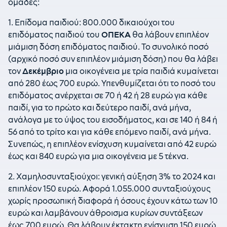
ομάδες:
1. Επίδομα παιδιού: 800.000 δικαιούχοι του
επιδόματος παιδιού του
ΟΠΕΚΑ
θα λάβουν επιπλέον
μιάμιση δόση επιδόματος παιδιού. Το συνολικό ποσό
(αρχικό ποσό συν επιπλέον μιάμιση δόση) που θα λάβει
τον
Δεκέμβριο
μια οικογένεια με τρία παιδιά κυμαίνεται
από 280 έως 700 ευρώ. Υπενθυμίζεται ότι το ποσό του
επιδόματος ανέρχεται σε 70 ή 42 ή 28 ευρώ για κάθε
παιδί, για το πρώτο και δεύτερο παιδί, ανά μήνα,
ανάλογα με το ύψος του εισοδήματος, και σε 140 ή 84 ή
56 από το τρίτο και για κάθε επόμενο παιδί, ανά μήνα.
Συνεπώς, η επιπλέον ενίσχυση κυμαίνεται από 42 ευρώ
έως και 840 ευρώ για μια οικογένεια με 5 τέκνα.
2. Χαμηλοσυνταξιούχοι: γενική αύξηση 3% το 2024 και
επιπλέον 150 ευρώ. Αφορά 1.055.000 συνταξιούχους
χωρίς προσωπική διαφορά ή όσους έχουν κάτω των 10
ευρώ και λαμβάνουν άθροισμα κυρίων συντάξεων
έως 700 ευρώ. Θα λάβουν έκτακτη ενίσχυση 150 ευρώ.