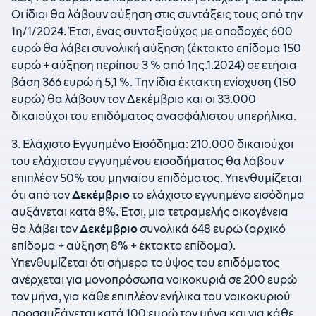
Οι ίδιοι θα λάβουν αύξηση στις συντάξεις τους από την
1η/1/2024. Έτσι, ένας συνταξιούχος με αποδοχές 600
ευρώ θα λάβει συνολική αύξηση (έκτακτο επίδομα 150
ευρώ + αύξηση περίπου 3 % από 1ης.1.2024) σε ετήσια
βάση 366 ευρώ ή 5,1 %. Την ίδια έκτακτη ενίσχυση (150
ευρώ) θα λάβουν τον Δεκέμβριο και οι 33.000
δικαιούχοι του επιδόματος ανασφάλιστου υπερήλικα.
3. Ελάχιστο Εγγυημένο Εισόδημα: 210.000 δικαιούχοι
του ελάχιστου εγγυημένου εισοδήματος θα λάβουν
επιπλέον 50% του μηνιαίου επιδόματος. Υπενθυμίζεται
ότι από τον
Δεκέμβριο
το ελάχιστο εγγυημένο εισόδημα
αυξάνεται κατά 8%. Έτσι, μια τετραμελής οικογένεια
θα λάβει τον
Δεκέμβριο
συνολικά 648 ευρώ (αρχικό
επίδομα + αύξηση 8% + έκτακτο επίδομα).
Υπενθυμίζεται ότι σήμερα το ύψος του επιδόματος
ανέρχεται για μονοπρόσωπα νοικοκυριά σε 200 ευρώ
τον μήνα, για κάθε επιπλέον ενήλικα του νοικοκυριού
προσαυξάνεται κατά 100 ευρώ τον μήνα και για κάθε