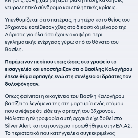
κίνησης, ζάλη, χαμηλή αρτηριακή πίεση, κακοήθες
νευροληπτικό σύνδρομο και επιληπτικές κρίσεις.
Υπενθυμίζεται ότι ο πατέρας, η μητέρα και ο θείος του
39χρονου κατέθεσαν χθες στο δικαστικό μέγαρο της
Λάρισας για όλα όσα έχουν αναφέρει περί
εγκληματικής ενέργειας γύρω από το θάνατο του
Βασίλη.
Παρέμειναν περίπου τρεις ώρες στο γραφείο το
εισαγγελέα και υποστήριξαν ότι ο Βασίλης Καλογήρου
έπεσε θύμα αρπαγής ενώ στη συνέχεια οι δράστες τον
δολοφόνησαν.
Όπως φαίνεται η οικογένεια του Βασίλη Καλογήρου
βασίζει τα λεγόμενα της στη μαρτυρία ενός ατόμου
που ανέφερε ότι είδε την αρπαγή του 39χρονου.
Μάλιστα η πληροφορία αυτή αρχικά είχε δοθεί στο
Silver Alert και στη συνέχεια προωθήθηκε στην ΕΛ.ΑΣ.
Το περιστατικό που κατήγγειλε ο συγκεκριμένος