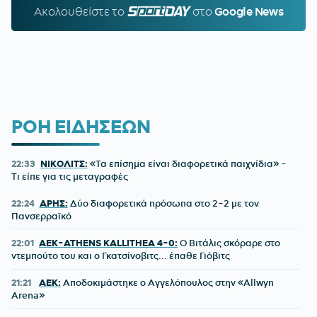
Ακολουθείστε τo
SPORTDAY.GR
στο
Google News
ΡΟΗ ΕΙΔΗΣΕΩΝ
22:33
ΝΙΚΟΛΙΤΣ:
«Τα επίσημα είναι διαφορετικά παιχνίδια» -
Τι είπε για τις μεταγραφές
22:24
ΑΡΗΣ:
Δύο διαφορετικά πρόσωπα στο 2-2 με τον
Πανσερραϊκό
22:01
ΑΕΚ-ATHENS KALLITHEA 4-0:
Ο Βιτάλις σκόραρε στο
ντεμπούτο του και ο Γκατσίνοβιτς... έπαθε Γιόβιτς
21:21
ΑΕΚ:
Αποδοκιμάστηκε ο Αγγελόπουλος στην «Allwyn
Arena»