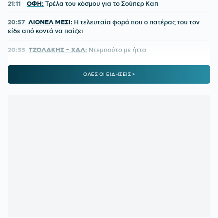
21:11
ΟΦΗ:
Τρέλα του κόσμου για το Σούπερ Καπ
20:57
ΛΙΟΝΕΛ ΜΕΣΙ:
Η τελευταία φορά που ο πατέρας του τον
είδε από κοντά να παίζει
20:33
ΤΖΟΛΑΚΗΣ - ΧΑΛ:
Ντεμπούτο με ήττα
20:11
ΝΑΪΜΕΓΚΕΝ – ΤΕΛΣΤΑΡ 1-2:
Πρεμιέρα με εντός έδρας
ΟΛΕΣ ΟΙ ΕΙΔΗΣΕΙΣ >
ήττα για την αντίπαλο του Ολυμπιακού
19:38
ΟΛΥΜΠΙΑΚΟΣ:
Τα πλάνα του Μεντιλίμπαρ για τη ρεβάνς
της Ολλανδίας
19:10
ΟΦΗ ΜΕΤΑΓΡΑΦΕΣ:
Έκλεισε ακόμα μία εκκρεμότητα -
Παίρνει τον Λορέντσο Ντίκμαν
18:44
ΧΟΡΧΕ ΜΕΣΙ:
To «αντίο» της Νιούελς Ολντ Μπόις στον
πατέρα του Μέσι
18:15
ΣΑΝ ΣΗΜΕΡΑ - ΝΑΟΥΑΛ ΕΛ ΜΟΥΤΑΟΥΑΚΙΛ:
Η πρώτη
γυναίκα από τον αραβικό κόσμο που κέρδισε χρυσό ολυμπιακό
μετάλλιο
17:39
ΣΤΕΦΑΝΟΣ ΤΣΙΤΣΙΠΑΣ:
Απόδραση με τη νέα σύντροφό