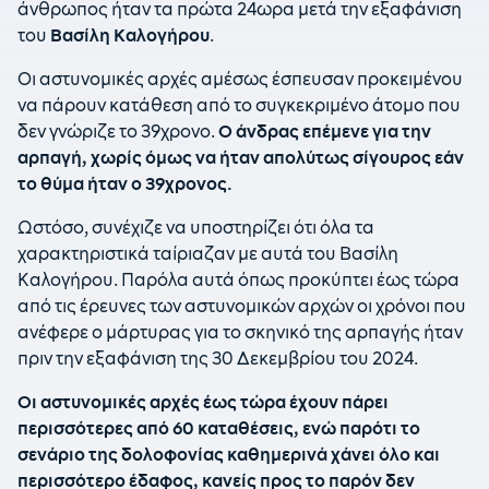
άνθρωπος ήταν τα πρώτα 24ωρα μετά την εξαφάνιση
του
Βασίλη Καλογήρου
.
Οι αστυνομικές αρχές αμέσως έσπευσαν προκειμένου
να πάρουν κατάθεση από το συγκεκριμένο άτομο που
δεν γνώριζε το 39χρονο.
Ο άνδρας επέμενε για την
αρπαγή, χωρίς όμως να ήταν απολύτως σίγουρος εάν
το θύμα ήταν ο 39χρονος.
Ωστόσο, συνέχιζε να υποστηρίζει ότι όλα τα
χαρακτηριστικά ταίριαζαν με αυτά του Βασίλη
Καλογήρου. Παρόλα αυτά όπως προκύπτει έως τώρα
από τις έρευνες των αστυνομικών αρχών οι χρόνοι που
ανέφερε ο μάρτυρας για το σκηνικό της αρπαγής ήταν
πριν την εξαφάνιση της 30 Δεκεμβρίου του 2024.
Οι αστυνομικές αρχές έως τώρα έχουν πάρει
περισσότερες από 60 καταθέσεις, ενώ παρότι το
σενάριο της δολοφονίας καθημερινά χάνει όλο και
περισσότερο έδαφος, κανείς προς το παρόν δεν