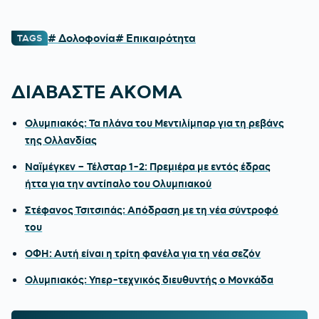
# Δολοφονία
# Επικαιρότητα
TAGS
ΔΙΑΒΑΣΤΕ ΑΚΟΜΑ
Ολυμπιακός: Τα πλάνα του Μεντιλίμπαρ για τη ρεβάνς
της Ολλανδίας
Ναϊμέγκεν – Τέλσταρ 1-2: Πρεμιέρα με εντός έδρας
ήττα για την αντίπαλο του Ολυμπιακού
Στέφανος Τσιτσιπάς: Απόδραση με τη νέα σύντροφό
του
ΟΦΗ: Αυτή είναι η τρίτη φανέλα για τη νέα σεζόν
Ολυμπιακός: Υπερ-τεχνικός διευθυντής ο Μονκάδα