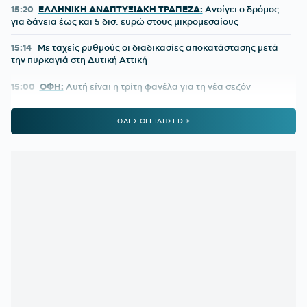
15:20
ΕΛΛΗΝΙΚΗ ΑΝΑΠΤΥΞΙΑΚΗ ΤΡΑΠΕΖΑ:
Ανοίγει ο δρόμος
για δάνεια έως και 5 δισ. ευρώ στους μικρομεσαίους
15:14
Με ταχείς ρυθμούς οι διαδικασίες αποκατάστασης μετά
την πυρκαγιά στη Δυτική Αττική
15:00
ΟΦΗ:
Αυτή είναι η τρίτη φανέλα για τη νέα σεζόν
14:02
ΟΛΥΜΠΙΑΚΟΣ ΜΕΤΑΓΡΑΦΕΣ:
Τα δίνει όλα για Πουέρτα
ΟΛΕΣ ΟΙ ΕΙΔΗΣΕΙΣ >
13:37
ΠΑΟΚ:
Ο Τρινκιέρι στη Θεσσαλονίκη με φόντο την έναρξη
της προετοιμασίας
13:05
ΦΕΝΕΡΜΠΑΧΤΣΕ:
«Ο Παυλίδης αποδέχτηκε την πρόταση
– Ανένδοτη η Μπενφίκα»
12:32
ΓΙΩΡΓΟΣ ΚΟΥΤΣΙΑΣ:
Ντεμπούτο με γκολ στη Φαμαλικάο
12:00
ΠΑΝΑΘΗΝΑΪΚΟΣ:
Οι σκέψεις του Νίστρουπ για την
χρησιμοποίηση του Λιβάι Γκαρσία στη ρεβάνς
11:30
ΟΛΥΜΠΙΑΚΟΣ:
Υπερ-τεχνικός διευθυντής ο Μονκάδα
11:04
ΑΕΛ:
Ανακοίνωσε τον Ρισβάνη