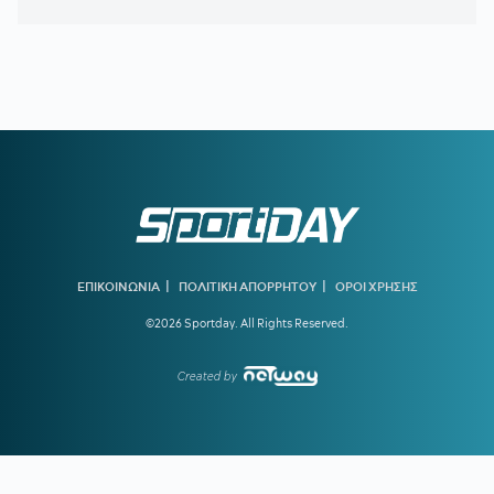
10:36
ΠΑΝΑΙΤΩΛΙΚΟΣ:
Επισημοποίησε τις μεταγραφές των
Νακάμπα και Τζενεπό
10:04
ΗΡΑΚΛΗΣ:
Κίνηση για Νταμ Γκείγ
09:32
ΟΦΗ:
Δουλειά ενόψει ΑΕΚ
09:00
ΑΘΛΗΤΙΚΕΣ ΜΕΤΑΔΟΣΕΙΣ:
Πού θα δείτε τα φιλικά που
δίνουν ΑΕΚ και Άρης
08:30
ΠΑΝΑΘΗΝΑΪΚΟΣ AKTOR:
Τα «πράσινα» συμβόλαια και
ο Σλούκας
|
|
ΕΠΙΚΟΙΝΩΝΙΑ
ΠΟΛΙΤΙΚΗ ΑΠΟΡΡΗΤΟΥ
ΟΡΟΙ ΧΡΗΣΗΣ
08:00
ΚΑΙΡΟΣ:
Εξασθενούν οι άνεμοι και... πάμε για 38άρια!
©2026 Sportday. All Rights Reserved.
Created by