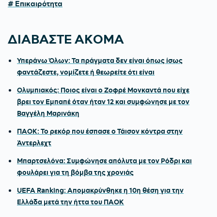
# Επικαιρότητα
ΔΙΑΒΑΣΤΕ ΑΚΟΜΑ
Υπεράνω Όλων: Τα πράγματα δεν είναι όπως ίσως
φαντάζεστε, νομίζετε ή θεωρείτε ότι είναι
Ολυμπιακός: Ποιος είναι ο Ζοφρέ Μονκαντά που είχε
βρει τον Εμπαπέ όταν ήταν 12 και συμφώνησε με τον
Βαγγέλη Μαρινάκη
ΠΑΟΚ: Το ρεκόρ που έσπασε ο Τάισον κόντρα στην
Άντερλεχτ
Μπαρτσελόνα: Συμφώνησε απόλυτα με τον Ρόδρι και
φουλάρει για τη βόμβα της χρονιάς
UEFA Ranking: Απομακρύνθηκε η 10η θέση για την
Ελλάδα μετά την ήττα του ΠΑΟΚ